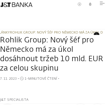
LÁNKY
ROHLIK GROUP: NOVÝ ŠÉF PRO NĚMECKO MÁ ZA ÚKOL DO
LÁNKY
ROHLIK GROUP: NOVÝ ŠÉF PRO NĚMECKO MÁ ZA ÚKOL DO
Rohlik Group: Nový šéf pro
Německo má za úkol
dosáhnout tržeb 10 mld. EUR
za celou skupinu
7. 11. 2023
・
1-MINUTOVÉ ČTENÍ
・
J&T SPECIALISTA