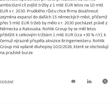
ambiciózní cíl zvýšit tržby z 1 mld. EUR letos na 10 mld.
EUR v r. 2030. Prudkého růstu chce firma dosáhnout
zejména expanzí do dalších 15 německých měst, přičemž
přes 5 mld. EUR tržeb by mělo v r. 2030 pocházet právě z
Německa a Rakouska. Rohlik Group by se měl letos
přiblížit k celkovým tržbám 1 mld. EUR (cca +30 % r/r), k
čemuž výrazně přispěla akvizice Bringemeisteru. Rohlik
Group má vydané dluhopisy 10,0/2026, které se obchodují
na pražské burze.
SDÍLENÍ