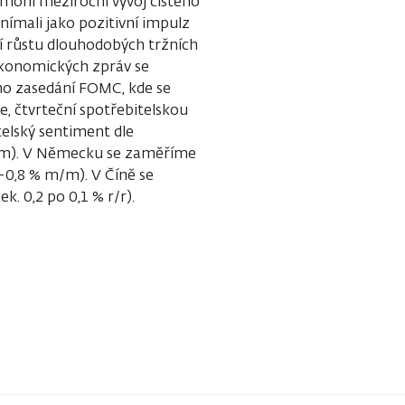
k mohl meziroční vývoj čistého
ímali jako pozitivní impulz
ní růstu dlouhodobých tržních
ekonomických zpráv se
ho zasedání FOMC, kde se
e, čtvrteční spotřebitelskou
itelský sentiment dle
 m/m). V Německu se zaměříme
-0,8 % m/m). V Číně se
(oček. 0,2 po 0,1 % r/r).