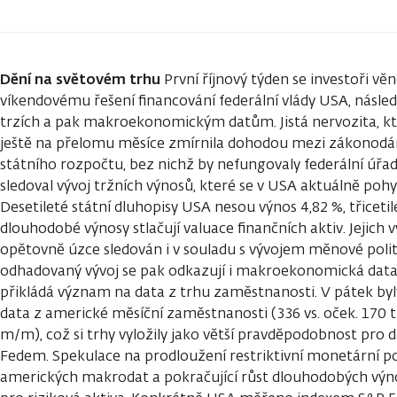
Dění na světovém trhu
První říjnový týden se investoři věn
víkendovému řešení financování federální vlády USA, násled
trzích a pak makroekonomickým datům. Jistá nervozita, kte
ještě na přelomu měsíce zmírnila dohodou mezi zákonodár
státního rozpočtu, bez nichž by nefungovaly federální úřa
sledoval vývoj tržních výnosů, které se v USA aktuálně poh
Desetileté státní dluhopisy USA nesou výnos 4,82 %, třiceti
dlouhodobé výnosy stlačují valuace finančních aktiv. Jejich v
opětovně úzce sledován i v souladu s vývojem měnové politik
odhadovaný vývoj se pak odkazují i makroekonomická data,
přikládá význam na data z trhu zaměstnanosti. V pátek byly
data z americké měsíční zaměstnanosti (336 vs. oček. 170 ti
m/m), což si trhy vyložily jako větší pravděpodobnost pro 
Fedem. Spekulace na prodloužení restriktivní monetární pol
amerických makrodat a pokračující růst dlouhodobých výno