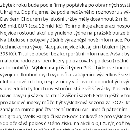
zbytek roku bude podle firmy poptávka po obranných syst
Ukrajinu. Doplňujeme, že podle nedávného rozhovoru s v
Davidem Chourem by letošní tržby měly dosáhnout 2 mld. E
0,5 mld. EUR (cca 12 mld. Kč). To implikuje akceleraci hosp
Nejvíce rostoucí akcií uplynulého týdne na pražské burze by
Na titulu se neobjevily žádné výraznější nové informace. 
technickému vývoji. Naopak nejvíce klesajícím titulem týdne 
393 Kč). Titul se obešel bez korporátní informace. Avšak by
maloobchodu za srpen, který pokračoval v poklesu (reálně -
Výhled na příští týden
automobilů).
Příští týden se budou
vývojem dlouhodobých výnosů a zahájením výsledkové sez
dluhopisovém trhu, resp. změny v úrovni dlouhodobých vý
v posledních týdnech investorům stále větší vrásky. Posl
navíc navyšují sázky na další zvýšení sazeb Fedem ještě v t
pro akciové indexy může být výsledková sezóna za 3Q23, kt
zahájena mimo jiné čtvrteční Deltou Air Lines či pátečním
Citigroup, Wells Fargo či BlackRock. Celkově se pro výsled
500 očekává pokles čistého zisku na akcii o 0,1 % r/r, což 