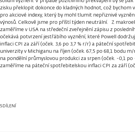
solidní vyznění. V případě pozitivního překvapení by se pa
zisku překlopit dokonce do kladných hodnot, což bychom vn
pro akciové indexy, který by mohl tlumit nepřiznivé vyzně
výnosů. Celkově jsme pro příští týden neutrální. Z makro
zaměříme v USA na středeční zveřejnění zápisu z poslední
očekává potvrzení jestřábího vyznění, které Powell dodržuj
inflaci CPI za září (oček. 3,6 po 3,7 % r/r) a páteční spotřeb
univerzity v Michiganu na říjen (oček. 67,5 po 68,1 bodu
na pondělní průmyslovou produkci za srpen (oček. -0,1 po 
zaměříme na páteční spotřebitelskou inflaci CPI za září 
SDÍLENÍ