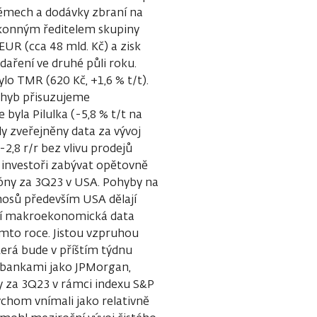
émech a dodávky zbraní na
ýkonným ředitelem skupiny
UR (cca 48 mld. Kč) a zisk
odaření ve druhé půli roku.
lo TMR (620 Kč, +1,6 % t/t).
Pohyb přisuzujeme
byla Pilulka (-5,8 % t/t na
ly zveřejněny data za vývoj
2,8 r/r bez vlivu prodejů
 investoři zabývat opětovně
óny za 3Q23 v USA. Pohyby na
nosů především USA dělají
ední makroekonomická data
omto roce. Jistou vzpruhou
erá bude v příštím týdnu
i bankami jako JPMorgan,
ky za 3Q23 v rámci indexu S&P
bychom vnímali jako relativně