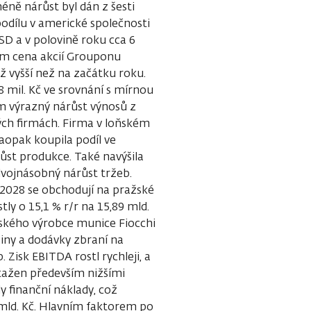
éně nárůst byl dán z šesti
odílu v americké společnosti
SD a v polovině roku cca 6
ím cena akcií Grouponu
ž vyšší než na začátku roku.
78 mil. Kč ve srovnání s mírnou
ím výrazný nárůst výnosů z
ých firmách. Firma v loňském
naopak koupila podíl ve
ůst produkce. Také navýšila
ž dvojnásobný nárůst tržeb.
/2028 se obchodují na pražské
ly o 15,1 % r/r na 15,89 mld.
alského výrobce munice Fiocchi
piny a dodávky zbraní na
. Zisk EBITDA rostl rychleji, a
 tažen především nižšími
y finanční náklady, což
5 mld. Kč. Hlavním faktorem po