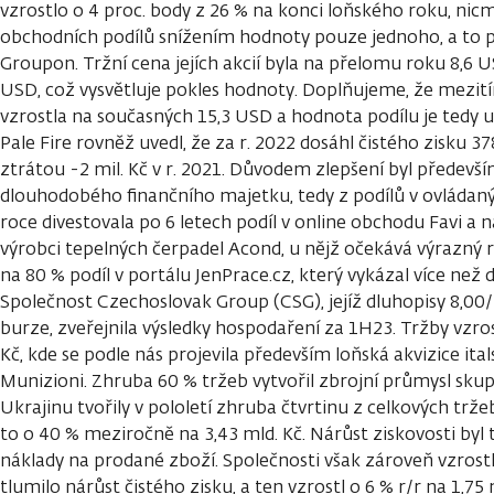
vzrostlo o 4 proc. body z 26 % na konci loňského roku, nicm
obchodních podílů snížením hodnoty pouze jednoho, a to p
Groupon. Tržní cena jejích akcií byla na přelomu roku 8,6 U
USD, což vysvětluje pokles hodnoty. Doplňujeme, že mezit
vzrostla na současných 15,3 USD a hodnota podílu je tedy u
Pale Fire rovněž uvedl, že za r. 2022 dosáhl čistého zisku 3
ztrátou -2 mil. Kč v r. 2021. Důvodem zlepšení byl předevš
dlouhodobého finančního majetku, tedy z podílů v ovládan
roce divestovala po 6 letech podíl v online obchodu Favi a 
výrobci tepelných čerpadel Acond, u nějž očekává výrazný r
na 80 % podíl v portálu JenPrace.cz, který vykázal více ne
Společnost Czechoslovak Group (CSG), jejíž dluhopisy 8,00
burze, zveřejnila výsledky hospodaření za 1H23. Tržby vzrost
Kč, kde se podle nás projevila především loňská akvizice it
Munizioni. Zhruba 60 % tržeb vytvořil zbrojní průmysl sku
Ukrajinu tvořily v pololetí zhruba čtvrtinu z celkových tržeb
to o 40 % meziročně na 3,43 mld. Kč. Nárůst ziskovosti byl
náklady na prodané zboží. Společnosti však zároveň vzrostl
tlumilo nárůst čistého zisku, a ten vzrostl o 6 % r/r na 1,7