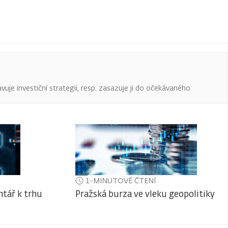
uje investiční strategii, resp. zasazuje ji do očekávaného
1-MINUTOVÉ ČTENÍ
tář k trhu
Pražská burza ve vleku geopolitiky