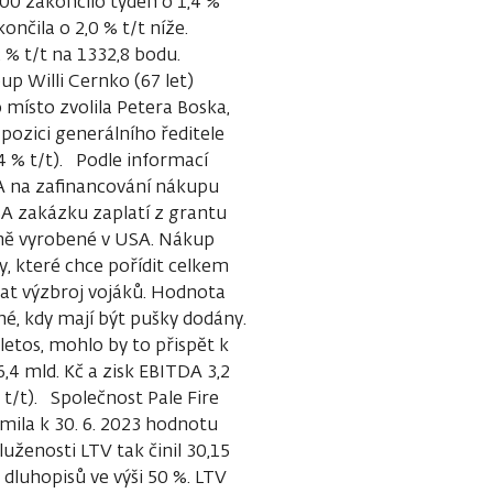
0 zakončilo týden o 1,4 %
nčila o 2,0 % t/t níže.
2 % t/t na 1332,8 bodu.
up Willi Cernko (67 let)
 místo zvolila Petera Boska,
 pozici generálního ředitele
4 % t/t). Podle informací
A na zafinancování nákupu
A zakázku zaplatí z grantu
ně vyrobené v USA. Nákup
, které chce pořídit celkem
at výzbroj vojáků. Hodnota
ené, kdy mají být pušky dodány.
letos, mohlo by to přispět k
6,4 mld. Kč a zisk EBITDA 3,2
 t/t). Společnost Pale Fire
ámila k 30. 6. 2023 hodnotu
luženosti LTV tak činil 30,15
luhopisů ve výši 50 %. LTV