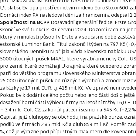
pro riziková aktiva. Konkrétně USA měřeno indexem S&P 50
t/t slabší. Evropa prostřednictvím indexu EuroStoxx 600 zako
Domácí index PX následoval dění za hranicemi a odepsal 1,
Společnosti na BCPP
Dosavadní generální ředitel Erste Gro
skončí ve své funkci k 30. červnu 2024. Dozorčí rada na jeho
který v minulosti působil v Erste a v současné době zastává
estonské Luminor Bank. Titul zakončil týden na 797 Kč (-0,
slovenského Denníku N přijala vláda Slovenska nabídku US
5000 útočných pušek M4A1, které vyrábí americký Colt. US
pro země, které pomáhají Ukrajině a které odeberou zbra
patří do většího programu slovenského Ministerstva obrany
25 000 útočných pušek od různých výrobců a zmodernizov
zakázky je 17 mil. EUR, tj. 415 mil. Kč. Ve zprávě není uved
Pokud by k dodání celého počtu nebo jeho části došlo ještě 
dosažení horní části výhledu firmy na letošní tržby 16,0 – 1
– 3,4 mld. Colt CZ zakončil páteční seanci na 545 Kč (-2,2 %
Capital, jejíž dluhopisy se obchodují na pražské burze, ozn
podílů ve firmách 2,85 mld. Kč a dluh 859 mil. Kč. Poměr zad
%, což je výrazně pod přípustným maximem dle kovenantu d