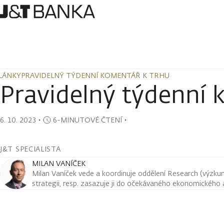
LÁNKY
PRAVIDELNÝ TÝDENNÍ KOMENTÁŘ K TRHU
LÁNKY
PRAVIDELNÝ TÝDENNÍ KOMENTÁŘ K TRHU
Pravidelný týdenní 
6. 10. 2023
・
6-MINUTOVÉ ČTENÍ
・
J&T SPECIALISTA
MILAN VANÍČEK
Milan Vaníček vede a koordinuje oddělení Research (výzkum 
strategii, resp. zasazuje ji do očekávaného ekonomického a