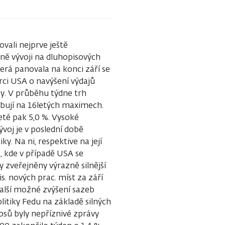
ovali nejprve ještě
ně vývoji na dluhopisových
rá panovala na konci září se
ci USA o navýšení výdajů
dy. V průběhu týdne trh
ybují na 16letých maximech.
leté pak 5,0 %. Vysoké
ývoj je v poslední době
y. Na ni, respektive na její
 kde v případě USA se
 zveřejněny výrazně silnější
s. nových prac. míst za září
další možné zvýšení sazeb
itiky Fedu na základě silných
sů byly nepříznivé zprávy