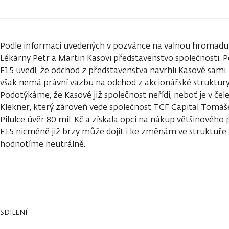
Podle informací uvedených v pozvánce na valnou hromadu o
Lékárny Petr a Martin Kasovi představenstvo společnosti. 
E15 uvedl, že odchod z představenstva navrhli Kasové sami.
však nemá právní vazbu na odchod z akcionářské struktury,
Podotýkáme, že Kasové již společnost neřídí, neboť je v čele 
Klekner, který zároveň vede společnost TCF Capital Tomáše
Pilulce úvěr 80 mil. Kč a získala opci na nákup většinového 
E15 nicméně již brzy může dojít i ke změnám ve struktuře
hodnotíme neutrálně.
SDÍLENÍ