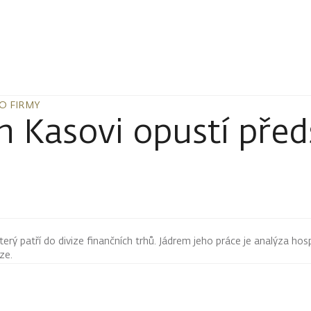
VO FIRMY
VO FIRMY
in Kasovi opustí pře
terý patří do divize finančních trhů. Jádrem jeho práce je analýza hos
rze.