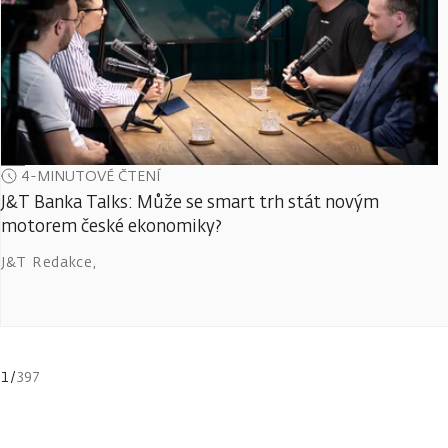
4-MINUTOVÉ ČTENÍ
J&T Banka Talks: Může se smart trh stát novým
motorem české ekonomiky?
J&T Redakce
,
1
/
397