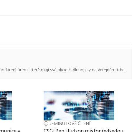
podaření firem, které mají své akcie či dluhopisy na veřejném trhu,
1-MINUTOVÉ ČTENÍ
 munice v
CSG: Ben Hudson místopředsedou