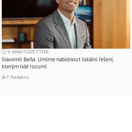
9-MINUTOVÉ ČTENÍ
Slavomír Beňa: Umíme nabídnout lokální řešení,
kterým lidé rozumí
J&T Redakce
,