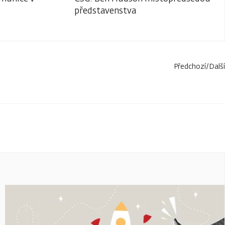
představenstva
Předchozí
/
Další