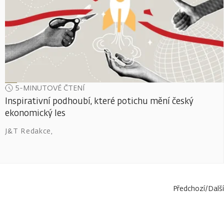
5-MINUTOVÉ ČTENÍ
Inspirativní podhoubí, které potichu mění český
ekonomický les
J&T Redakce
,
Předchozí
/
Další