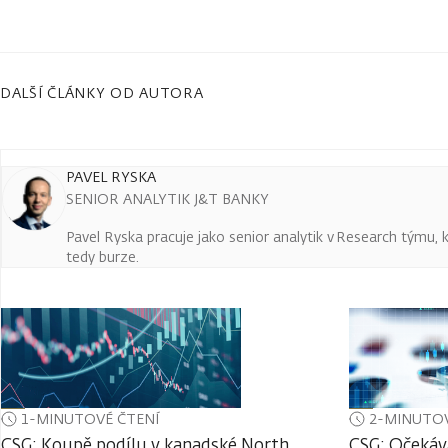
DALŠÍ ČLÁNKY OD AUTORA
PAVEL RYSKA
SENIOR ANALYTIK J&T BANKY
Pavel Ryska pracuje jako senior analytik v Research týmu, k
tedy burze.
1-MINUTOVÉ ČTENÍ
2-MINUTOV
CSG: Koupě podílu v kanadské North
CSG: Očekáv