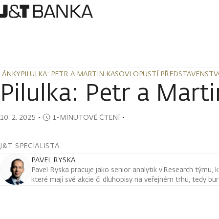
LÁNKY
PILULKA: PETR A MARTIN KASOVI OPUSTÍ PŘEDSTAVENST
LÁNKY
PILULKA: PETR A MARTIN KASOVI OPUSTÍ PŘEDSTAVENST
Pilulka: Petr a Mart
10. 2. 2025
・
1-MINUTOVÉ ČTENÍ
・
J&T SPECIALISTA
PAVEL RYSKA
Pavel Ryska pracuje jako senior analytik v Research týmu, k
které mají své akcie či dluhopisy na veřejném trhu, tedy bu