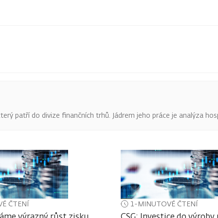
terý patří do divize finančních trhů. Jádrem jeho práce je analýza hos
É ČTENÍ
1-MINUTOVÉ ČTENÍ
áme výrazný růst zisku
CSG: Investice do výroby