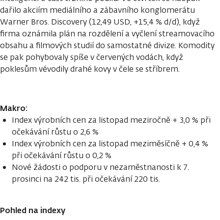
dařilo akciím mediálního a zábavního konglomerátu
Warner Bros. Discovery (12,49 USD, +15,4 % d/d), když
firma oznámila plán na rozdělení a vyčlení streamovacího
obsahu a filmových studií do samostatné divize. Komodity
se pak pohybovaly spíše v červených vodách, když
poklesům vévodily drahé kovy v čele se stříbrem.
Makro:
Index výrobních cen za listopad meziročně + 3,0 % při
očekávání růstu o 2,6 %
Index výrobních cen za listopad meziměsíčně + 0,4 %
při očekávání růstu o 0,2 %
Nové žádosti o podporu v nezaměstnanosti k 7.
prosinci na 242 tis. při očekávání 220 tis.
Pohled na indexy