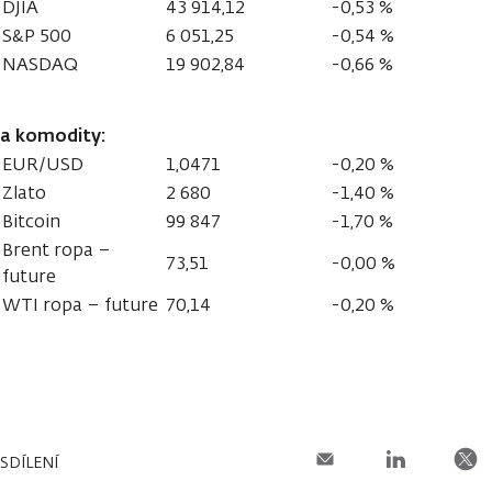
DJIA
43 914,12
-0,53 %
S&P 500
6 051,25
-0,54 %
NASDAQ
19 902,84
-0,66 %
a komodity:
EUR/USD
1,0471
-0,20 %
Zlato
2 680
-1,40 %
Bitcoin
99 847
-1,70 %
Brent ropa –
73,51
-0,00 %
future
WTI ropa – future
70,14
-0,20 %
SDÍLENÍ