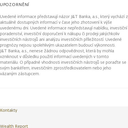
UPOZORNĚNÍ
Uvedené informace představují názor J&T Banka, a.s., který vychází z
aktuálně dostupných informací v čase jeho zhotovení k výše
uvedenému dni. Uvedené informace nepředstavují nabídku, investiční
poradenství, investiční doporučení k nákupu či prodeji jakýchkoliv
investičních nástrojů ani analýzu investičních příležitostí. Uvedené
prognózy nejsou spolehlivým ukazatelem budoucí výkonnosti.
J&T Banka, a.s., nenese žádnou odpovědnost, která by mohla
vzniknout v důsledku použití informací uvedených v tomto
materiálu. O případné vhodnosti investičních nástrojů se poraďte se
svým bankéřem, investičním zprostředkovatelem nebo jeho
vázaným zástupcem.
Kontakty
Wealth Report