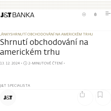
LÁNKY
SHRNUTÍ OBCHODOVÁNÍ NA AMERICKÉM TRHU
LÁNKY
SHRNUTÍ OBCHODOVÁNÍ NA AMERICKÉM TRHU
Shrnutí obchodování na
americkém trhu
13. 12. 2024
・
2-MINUTOVÉ ČTENÍ
・
J&T SPECIALISTA