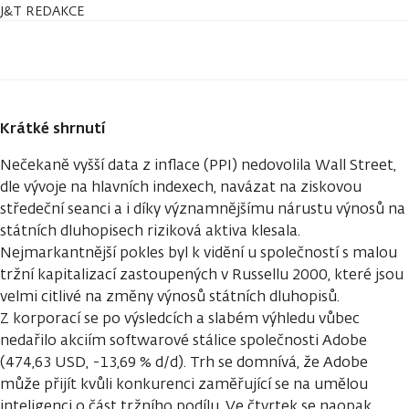
J&T REDAKCE
Krátké shrnutí
Nečekaně vyšší data z inflace (PPI) nedovolila Wall Street,
dle vývoje na hlavních indexech, navázat na ziskovou
středeční seanci a i díky významnějšímu nárustu výnosů na
státních dluhopisech riziková aktiva klesala.
Nejmarkantnější pokles byl k vidění u společností s malou
tržní kapitalizací zastoupených v Russellu 2000, které jsou
velmi citlivé na změny výnosů státních dluhopisů.
Z korporací se po výsledcích a slabém výhledu vůbec
nedařilo akciím softwarové stálice společnosti Adobe
(474,63 USD, -13,69 % d/d). Trh se domnívá, že Adobe
může přijít kvůli konkurenci zaměřující se na umělou
inteligenci o část tržního podílu. Ve čtvrtek se naopak