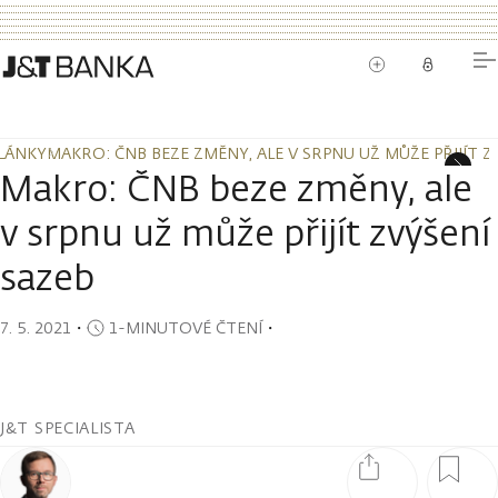
LÁNKY
MAKRO: ČNB BEZE ZMĚNY, ALE V SRPNU UŽ MŮŽE PŘIJÍT Z
LÁNKY
MAKRO: ČNB BEZE ZMĚNY, ALE V SRPNU UŽ MŮŽE PŘIJÍT Z
Makro: ČNB beze změny, ale
v srpnu už může přijít zvýšení
sazeb
7. 5. 2021
・
1-MINUTOVÉ ČTENÍ
・
J&T SPECIALISTA