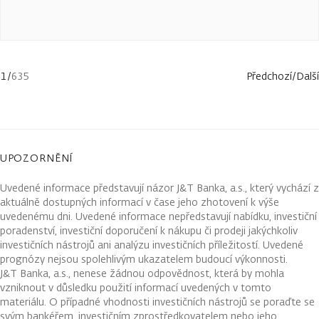
1
/
635
Předchozí
/
Další
UPOZORNĚNÍ
Uvedené informace představují názor J&T Banka, a.s., který vychází z
aktuálně dostupných informací v čase jeho zhotovení k výše
uvedenému dni. Uvedené informace nepředstavují nabídku, investiční
poradenství, investiční doporučení k nákupu či prodeji jakýchkoliv
investičních nástrojů ani analýzu investičních příležitostí. Uvedené
prognózy nejsou spolehlivým ukazatelem budoucí výkonnosti.
J&T Banka, a.s., nenese žádnou odpovědnost, která by mohla
vzniknout v důsledku použití informací uvedených v tomto
materiálu. O případné vhodnosti investičních nástrojů se poraďte se
svým bankéřem, investičním zprostředkovatelem nebo jeho