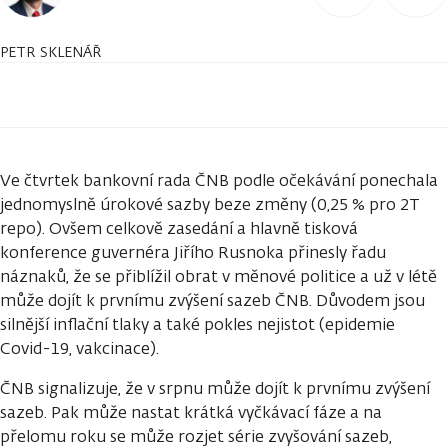
PETR SKLENÁŘ
Ve čtvrtek bankovní rada ČNB podle očekávání ponechala
jednomyslně úrokové sazby beze změny (0,25 % pro 2T
repo). Ovšem celkově zasedání a hlavně tisková
konference guvernéra Jiřího Rusnoka přinesly řadu
náznaků, že se přiblížil obrat v měnové politice a už v létě
může dojít k prvnímu zvýšení sazeb ČNB. Důvodem jsou
silnější inflační tlaky a také pokles nejistot (epidemie
Covid-19, vakcinace).
ČNB signalizuje, že v srpnu může dojít k prvnímu zvýšení
sazeb. Pak může nastat krátká vyčkávací fáze a na
přelomu roku se může rozjet série zvyšování sazeb,