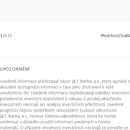
1
/
635
Předchozí
/
Další
UPOZORNĚNÍ
Uvedené informace představují názor J&T Banka, a.s., který vychází z
aktuálně dostupných informací v čase jeho zhotovení k výše
uvedenému dni. Uvedené informace nepředstavují nabídku, investiční
poradenství, investiční doporučení k nákupu či prodeji jakýchkoliv
investičních nástrojů ani analýzu investičních příležitostí. Uvedené
prognózy nejsou spolehlivým ukazatelem budoucí výkonnosti.
J&T Banka, a.s., nenese žádnou odpovědnost, která by mohla
vzniknout v důsledku použití informací uvedených v tomto
materiálu. O případné vhodnosti investičních nástrojů se poraďte se