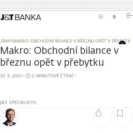
LÁNKY
MAKRO: OBCHODNÍ BILANCE V BŘEZNU OPĚT V PŘEBYTK
LÁNKY
MAKRO: OBCHODNÍ BILANCE V BŘEZNU OPĚT V PŘEBYTK
Makro: Obchodní bilance v
březnu opět v přebytku
10. 5. 2023
・
1-MINUTOVÉ ČTENÍ
・
J&T SPECIALISTA