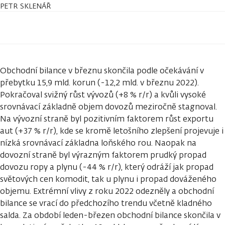
PETR SKLENÁŘ
Obchodní bilance v březnu skončila podle očekávání v
přebytku 15,9 mld. korun (-12,2 mld. v březnu 2022).
Pokračoval svižný růst vývozů (+8 % r/r) a kvůli vysoké
srovnávací základně objem dovozů meziročně stagnoval.
Na vývozní straně byl pozitivním faktorem růst exportu
aut (+37 % r/r), kde se kromě letošního zlepšení projevuje i
nízká srovnávací základna loňského rou. Naopak na
dovozní straně byl výrazným faktorem prudký propad
dovozu ropy a plynu (-44 % r/r), který odráží jak propad
světových cen komodit, tak u plynu i propad dováženého
objemu. Extrémní vlivy z roku 2022 odezněly a obchodní
bilance se vrací do předchozího trendu včetně kladného
salda. Za období leden-březen obchodní bilance skončila v