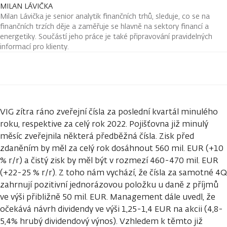
MILAN LÁVIČKA
Milan Lávička je senior analytik finančních trhů, sleduje, co se na
finančních trzích děje a zaměřuje se hlavně na sektory financí a
energetiky. Součástí jeho práce je také připravování pravidelných
informací pro klienty.
VIG zítra ráno zveřejní čísla za poslední kvartál minulého
roku, respektive za celý rok 2022. Pojišťovna již minulý
měsíc zveřejnila některá předběžná čísla. Zisk před
zdaněním by měl za celý rok dosáhnout 560 mil. EUR (+10
% r/r) a čistý zisk by měl být v rozmezí 460-470 mil. EUR
(+22-25 % r/r). Z toho nám vychází, že čísla za samotné 4Q
zahrnují pozitivní jednorázovou položku u daně z příjmů
ve výši přibližně 50 mil. EUR. Management dále uvedl, že
očekává návrh dividendy ve výši 1,25-1,4 EUR na akcii (4,8-
5,4% hrubý dividendový výnos). Vzhledem k těmto již