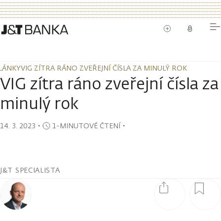
LÁNKY
VIG ZÍTRA RÁNO ZVEŘEJNÍ ČÍSLA ZA MINULÝ ROK
LÁNKY
VIG ZÍTRA RÁNO ZVEŘEJNÍ ČÍSLA ZA MINULÝ ROK
VIG zítra ráno zveřejní čísla za
minulý rok
14. 3. 2023
・
1-MINUTOVÉ ČTENÍ
・
J&T SPECIALISTA