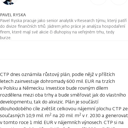
PAVEL RYSKA
Pavel Ryska pracuje jako senior analytik v Research týmu, který patří
do divize finančních trhů. Jádrem jeho práce je analýza hospodaření
firem, které mají své akcie či dluhopisy na veřejném trhu, tedy
burze.
CTP dnes oznámila růstový plán, podle nějž v příštích
letech zainvestuje dohromady 600 mil. EUR na trzích
v Polsku a Německu. Investice bude rovným dílem
rozdělena mezi oba trhy a bude směřovat jak do vlastního
developmentu, tak do akvizic. Plán je součástí
dlouhodobého cíle zvětšit celkovou nájemní plochu CTP ze
2
2
současných 10,9 mil. m
na 20 mil. m
v r. 2030 a generovat
v tomto roce 1 mld. EUR v nájemních výnosech. CTP si na