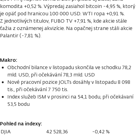
komodita +0,52 %. Výpredaj zasiahol bitcoin -4,95 %, ktorý
je opäť pod hranicou 100 000 USD. WTI ropa +0,91 %.
Z jednotlivých titulov, FUBO TV +7,91 %, kde akcie stále
ťažia z oznámenej akvizície. Na opačnej strane stáli akcie
Palantir (-7,81 %).
Makro:
Obchodní bilance v listopadu skončila ve schodku 78,2
mld. USD, při očekávání 78,3 mld. USD
Nové pracovní pozice JOLTs dosáhly v listopadu 8 098
tis., při očekávání 7 750 tis.
Index služeb ISM v prosinci na 54,1 bodu, při očekávaní
53,5 bodu
Pohled na indexy:
DJIA
42 528,36
-0,42 %