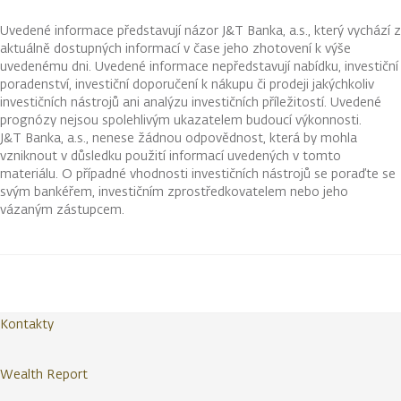
Uvedené informace představují názor J&T Banka, a.s., který vychází z
aktuálně dostupných informací v čase jeho zhotovení k výše
uvedenému dni. Uvedené informace nepředstavují nabídku, investiční
poradenství, investiční doporučení k nákupu či prodeji jakýchkoliv
investičních nástrojů ani analýzu investičních příležitostí. Uvedené
prognózy nejsou spolehlivým ukazatelem budoucí výkonnosti.
J&T Banka, a.s., nenese žádnou odpovědnost, která by mohla
vzniknout v důsledku použití informací uvedených v tomto
materiálu. O případné vhodnosti investičních nástrojů se poraďte se
svým bankéřem, investičním zprostředkovatelem nebo jeho
vázaným zástupcem.
Kontakty
Wealth Report