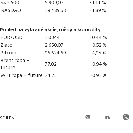
S&P 500
5 909,03
-1,11 %
NASDAQ
19 489,68
-1,89 %
Pohled na vybrané akcie, měny a komodity:
EUR/USD
1,0344
-0,44 %
Zlato
2 650,07
+0,52 %
Bitcoin
96 624,69
-4,95 %
Brent ropa –
77,02
+0,94 %
future
WTI ropa – future
74,23
+0,91 %
SDÍLENÍ