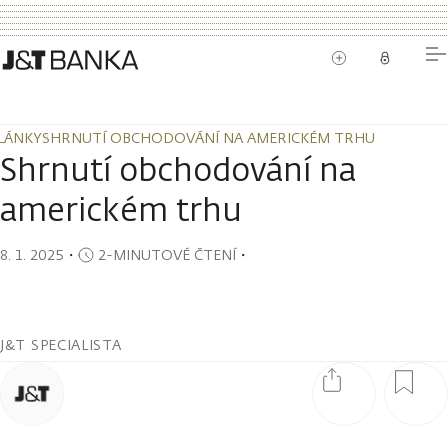
LÁNKY
SHRNUTÍ OBCHODOVÁNÍ NA AMERICKÉM TRHU
LÁNKY
SHRNUTÍ OBCHODOVÁNÍ NA AMERICKÉM TRHU
Shrnutí obchodování na
americkém trhu
8. 1. 2025
・
2-MINUTOVÉ ČTENÍ
・
J&T SPECIALISTA