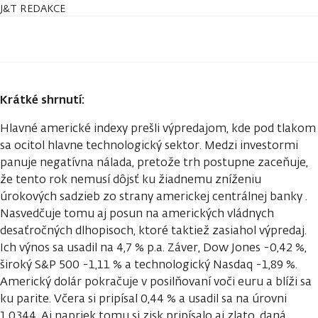
J&T REDAKCE
Krátké shrnutí:
Hlavné americké indexy prešli výpredajom, kde pod tlakom
sa ocitol hlavne technologický sektor. Medzi investormi
panuje negatívna nálada, pretože trh postupne zaceňuje,
že tento rok nemusí dôjsť ku žiadnemu zníženiu
úrokových sadzieb zo strany americkej centrálnej banky .
Nasvedčuje tomu aj posun na amerických vládnych
desaťročných dlhopisoch, ktoré taktiež zasiahol výpredaj.
Ich výnos sa usadil na 4,7 % p.a. Záver, Dow Jones -0,42 %,
široký S&P 500 -1,11 % a technologický Nasdaq -1,89 %.
Americký dolár pokračuje v posilňovaní voči euru a blíži sa
ku parite. Včera si pripísal 0,44 % a usadil sa na úrovni
1,0344. Aj napriek tomu si zisk pripísalo aj zlato, daná