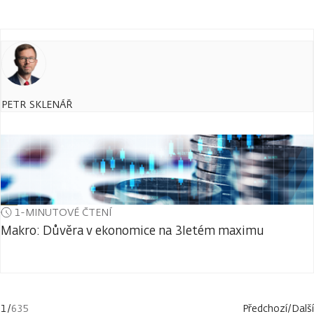
PETR SKLENÁŘ
1-MINUTOVÉ ČTENÍ
Makro: Důvěra v ekonomice na 3letém maximu
1
/
635
Předchozí
/
Další