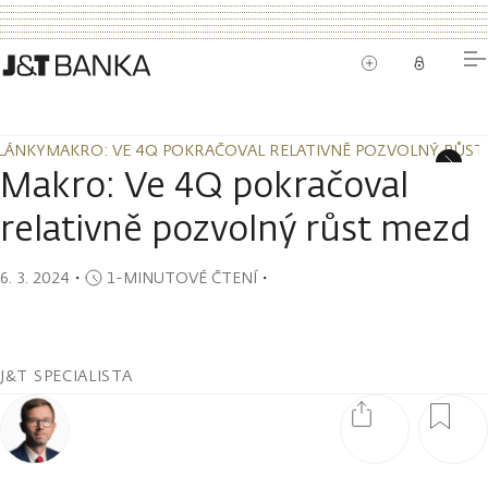
LÁNKY
MAKRO: VE 4Q POKRAČOVAL RELATIVNĚ POZVOLNÝ RŮST
LÁNKY
MAKRO: VE 4Q POKRAČOVAL RELATIVNĚ POZVOLNÝ RŮST
Makro: Ve 4Q pokračoval
relativně pozvolný růst mezd
6. 3. 2024
・
1-MINUTOVÉ ČTENÍ
・
J&T SPECIALISTA