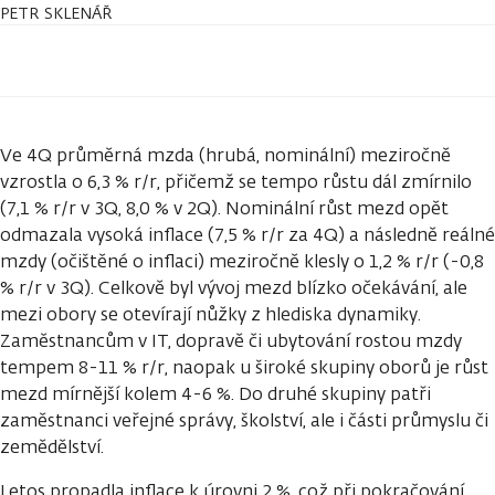
PETR SKLENÁŘ
Ve 4Q průměrná mzda (hrubá, nominální) meziročně
vzrostla o 6,3 % r/r, přičemž se tempo růstu dál zmírnilo
(7,1 % r/r v 3Q, 8,0 % v 2Q). Nominální růst mezd opět
odmazala vysoká inflace (7,5 % r/r za 4Q) a následně reálné
mzdy (očištěné o inflaci) meziročně klesly o 1,2 % r/r (-0,8
% r/r v 3Q). Celkově byl vývoj mezd blízko očekávání, ale
mezi obory se otevírají nůžky z hlediska dynamiky.
Zaměstnancům v IT, dopravě či ubytování rostou mzdy
tempem 8-11 % r/r, naopak u široké skupiny oborů je růst
mezd mírnější kolem 4-6 %. Do druhé skupiny patři
zaměstnanci veřejné správy, školství, ale i části průmyslu či
zemědělství.
Letos propadla inflace k úrovni 2 %, což při pokračování