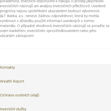
poradenství, investiční doporučení k nákupu či prodeji jakýchkoliv
investičních nástrojů ani analýzu investičních příležitostí. Uvedené
prognózy nejsou spolehlivým ukazatelem budoucí výkonnosti.
J&T Banka, a.s., nenese žádnou odpovědnost, která by mohla
vzniknout v důsledku použití informací uvedených v tomto
materiálu. O případné vhodnosti investičních nástrojů se poraďte se
svým bankéřem, investičním zprostředkovatelem nebo jeho
vázaným zástupcem.
Kontakty
Wealth Report
Ochrana osobních údajů
Investiční služby