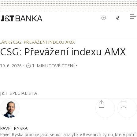
LÁNKY
CSG: PŘEVÁŽENÍ INDEXU AMX
LÁNKY
CSG: PŘEVÁŽENÍ INDEXU AMX
CSG: Převážení indexu AMX
19. 6. 2026
・
1-MINUTOVÉ ČTENÍ
・
J&T SPECIALISTA
PAVEL RYSKA
Pavel Ryska pracuje jako senior analytik v Research týmu, který patří