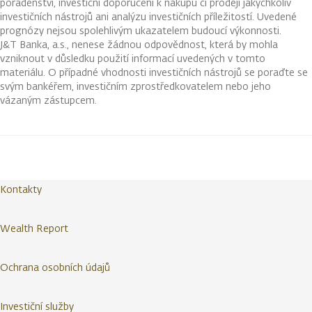
poradenství, investiční doporučení k nákupu či prodeji jakýchkoliv
investičních nástrojů ani analýzu investičních příležitostí. Uvedené
prognózy nejsou spolehlivým ukazatelem budoucí výkonnosti.
J&T Banka, a.s., nenese žádnou odpovědnost, která by mohla
vzniknout v důsledku použití informací uvedených v tomto
materiálu. O případné vhodnosti investičních nástrojů se poraďte se
svým bankéřem, investičním zprostředkovatelem nebo jeho
vázaným zástupcem.
Kontakty
Wealth Report
Ochrana osobních údajů
Investiční služby