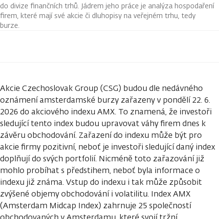
do divize finančních trhů. Jádrem jeho práce je analýza hospodaření
firem, které mají své akcie či dluhopisy na veřejném trhu, tedy
burze.
Akcie Czechoslovak Group (CSG) budou dle nedávného
oznámení amsterdamské burzy zařazeny v pondělí 22. 6.
2026 do akciového indexu AMX. To znamená, že investoři
sledující tento index budou upravovat váhy firem dnes k
závěru obchodování. Zařazení do indexu může být pro
akcie firmy pozitivní, neboť je investoři sledující daný index
doplňují do svých portfolií. Nicméně toto zařazování již
mohlo probíhat s předstihem, neboť byla informace o
indexu již známa. Vstup do indexu i tak může způsobit
zvýšené objemy obchodování i volatilitu. Index AMX
(Amsterdam Midcap Index) zahrnuje 25 společností
obchodovaných v Amsterdamu, které svojí tržní