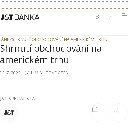
LÁNKY
SHRNUTÍ OBCHODOVÁNÍ NA AMERICKÉM TRHU
LÁNKY
SHRNUTÍ OBCHODOVÁNÍ NA AMERICKÉM TRHU
Shrnutí obchodování na
americkém trhu
18. 7. 2025
・
1-MINUTOVÉ ČTENÍ
・
J&T SPECIALISTA