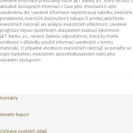
Uvedené informace představují názor J&T Banka, a.s., který vychází z
aktuálně dostupných informací v čase jeho zhotovení k výše
uvedenému dni. Uvedené informace nepředstavují nabídku, investiční
poradenství, investiční doporučení k nákupu či prodeji jakýchkoliv
investičních nástrojů ani analýzu investičních příležitostí. Uvedené
prognózy nejsou spolehlivým ukazatelem budoucí výkonnosti.
J&T Banka, a.s., nenese žádnou odpovědnost, která by mohla
vzniknout v důsledku použití informací uvedených v tomto
materiálu. O případné vhodnosti investičních nástrojů se poraďte se
svým bankéřem, investičním zprostředkovatelem nebo jeho
vázaným zástupcem.
Kontakty
Wealth Report
Ochrana osobních údajů