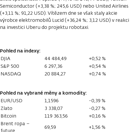
Semiconductor (+3,38 %; 245,6 USD) nebo United Airlines
(+3,11 %; 91,22 USD). Vítězem dne se však staly akcie
výrobce elektromobilů Lucid (+36,24 %; 3,12 USD) v reakci
na investici Uberu do projektu robotaxi.
Pohled na indexy:
DJIA
44 484,49
+0,52 %
S&P 500
6 297,36
+0,54 %
NASDAQ
20 884,27
+0,74 %
Pohled na vybrané měny a komodity:
EUR/USD
1,1596
-0,39 %
Zlato
3 338,07
-0,27 %
Bitcoin
119 363,56
+0,16 %
Brent ropa –
69,59
+1,56 %
future