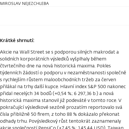
MIROSLAV NEJEZCHLEBA
Krátké shrnutí:
Akcie na Wall Street se s podporou silných makrodat a
solidních korporátních výsledků vyšplhaly během
čtvrtečního dne na nová historická maxima. Pokles
týdenních žádostí o podporu v nezaměstnanosti společně
s rychlejším růstem maloobchodních tržeb za červen
přilákal na trhy další kupce. Hlavní index S&P 500 nakonec
přidal necelých 34 bodů (+0,54 %; 6 297,36 b.) a nová
historická maxima stanovil již podeváté v tomto roce. V
pokračující výsledkové sezóně prozatím reportovalo svá
čísla přibližně 50 firem, z toho 88 % dokázalo překonat
odhady trhu. Povýsledkový růst tentokrát zaznamenaly
akcie společností PepsiCo (+7,45 %; 145,44 USD), Taiwan