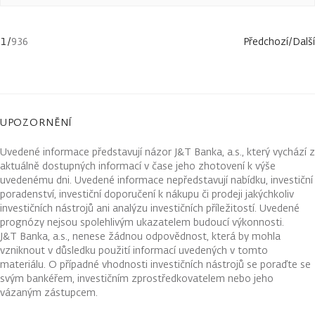
1
/
936
Předchozí
/
Další
UPOZORNĚNÍ
Uvedené informace představují názor J&T Banka, a.s., který vychází z
aktuálně dostupných informací v čase jeho zhotovení k výše
uvedenému dni. Uvedené informace nepředstavují nabídku, investiční
poradenství, investiční doporučení k nákupu či prodeji jakýchkoliv
investičních nástrojů ani analýzu investičních příležitostí. Uvedené
prognózy nejsou spolehlivým ukazatelem budoucí výkonnosti.
J&T Banka, a.s., nenese žádnou odpovědnost, která by mohla
vzniknout v důsledku použití informací uvedených v tomto
materiálu. O případné vhodnosti investičních nástrojů se poraďte se
svým bankéřem, investičním zprostředkovatelem nebo jeho
vázaným zástupcem.