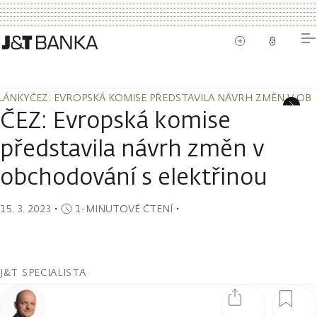
LÁNKY
ČEZ: EVROPSKÁ KOMISE PŘEDSTAVILA NÁVRH ZMĚN V OB
LÁNKY
ČEZ: EVROPSKÁ KOMISE PŘEDSTAVILA NÁVRH ZMĚN V OB
ČEZ: Evropská komise
představila návrh změn v
obchodování s elektřinou
15. 3. 2023
・
1-MINUTOVÉ ČTENÍ
・
J&T SPECIALISTA