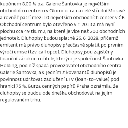
kupónem 8,00 % p.a. Galerie Šantovka je největším
obchodním centrem v Olomouci a na celé střední Moravě
a rovněž patří mezi 10 největších obchodních center v ČR.
Obchodní centrum bylo otevřeno v r. 2013 a má nyní
plochu cca 49 tis. m2, na které je více než 200 obchodních
jednotek. Dluhopisy budou splatné 26. 6. 2028, přičemž
emitent má právo dluhopisy předčasně splatit po prvním
výročí emise (tzv. call opce). Dluhopisy jsou zajištěny
finanční zárukou ručitele, kterým je společnost Šantovka
Holding, pod níž spadá provozovatel obchodního centra
Galerie Šantovka, a.s. Jedním z kovenantů dluhopisů je
povinnost udržovat zadlužení LTV (loan-to-value) pod
hranicí 75 %. Burza cenných papírů Praha oznámila, že
dluhopisy se budou ode dneška obchodovat na jejím
regulovaném trhu.