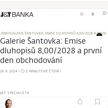
LÁNKY
GALERIE ŠANTOVKA: EMISE DLUHOPISŮ 8,00/2028 A PRV
LÁNKY
GALERIE ŠANTOVKA: EMISE DLUHOPISŮ 8,00/2028 A PRV
Galerie Šantovka: Emise
dluhopisů 8,00/2028 a první
den obchodování
26. 6. 2024
・
1-MINUTOVÉ ČTENÍ
・
J&T SPECIALISTA