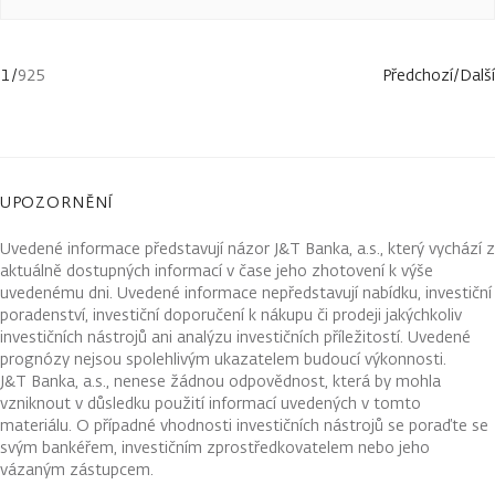
1
/
925
Předchozí
/
Další
UPOZORNĚNÍ
Uvedené informace představují názor J&T Banka, a.s., který vychází z
aktuálně dostupných informací v čase jeho zhotovení k výše
uvedenému dni. Uvedené informace nepředstavují nabídku, investiční
poradenství, investiční doporučení k nákupu či prodeji jakýchkoliv
investičních nástrojů ani analýzu investičních příležitostí. Uvedené
prognózy nejsou spolehlivým ukazatelem budoucí výkonnosti.
J&T Banka, a.s., nenese žádnou odpovědnost, která by mohla
vzniknout v důsledku použití informací uvedených v tomto
materiálu. O případné vhodnosti investičních nástrojů se poraďte se
svým bankéřem, investičním zprostředkovatelem nebo jeho
vázaným zástupcem.