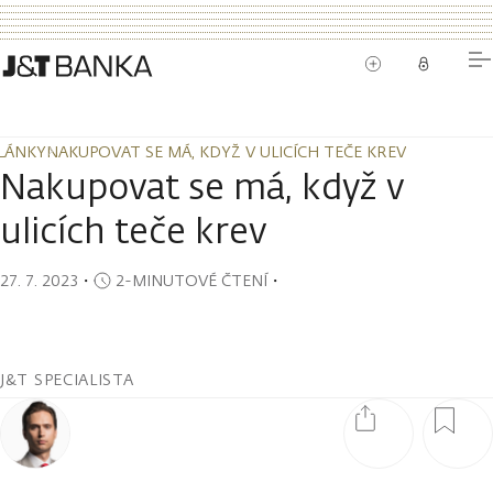
LÁNKY
NAKUPOVAT SE MÁ, KDYŽ V ULICÍCH TEČE KREV
LÁNKY
NAKUPOVAT SE MÁ, KDYŽ V ULICÍCH TEČE KREV
Nakupovat se má, když v
ulicích teče krev
27. 7. 2023
・
2-MINUTOVÉ ČTENÍ
・
J&T SPECIALISTA