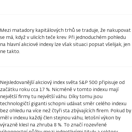
Mezi matadory kapitálových trhů se traduje, že nakupovat
se má, když v ulicích teče krev. Při jednoduchém pohledu
na hlavní akciové indexy lze však situaci popsat všelijak, jen
ne takto.
Nejsledovanější akciový index světa S&P 500 připisuje od
začátku roku cca 17 %. Nicméně v tomto indexu mají
největší firmy tu největší váhu. Díky tomu jsou
technologičtí giganti schopni udávat směr celého indexu
bez ohledu na více než čtyři sta zbývajících firem. Pokud by
měl v indexu každý člen stejnou váhu, letošní výkon by
výrazně klesl na zhruba 8 %. To značí rozevřené
výkonnostní nůžky mezi jednotlivými tituly a sektory.