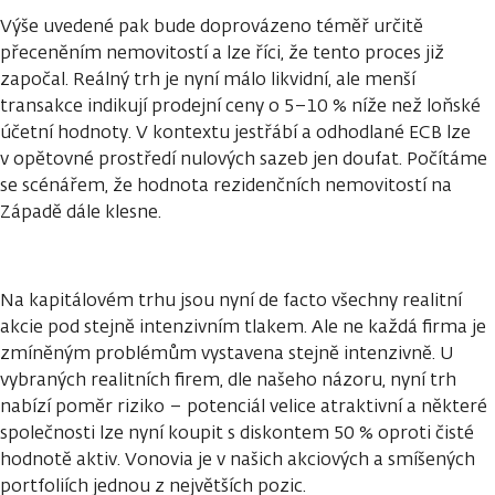
Výše uvedené pak bude doprovázeno téměř určitě
přeceněním nemovitostí a lze říci, že tento proces již
započal. Reálný trh je nyní málo likvidní, ale menší
transakce indikují prodejní ceny o 5–10 % níže než loňské
účetní hodnoty. V kontextu jestřábí a odhodlané ECB lze
v opětovné prostředí nulových sazeb jen doufat. Počítáme
se scénářem, že hodnota rezidenčních nemovitostí na
Západě dále klesne.
Na kapitálovém trhu jsou nyní de facto všechny realitní
akcie pod stejně intenzivním tlakem. Ale ne každá firma je
zmíněným problémům vystavena stejně intenzivně. U
vybraných realitních firem, dle našeho názoru, nyní trh
nabízí poměr riziko – potenciál velice atraktivní a některé
společnosti lze nyní koupit s diskontem 50 % oproti čisté
hodnotě aktiv. Vonovia je v našich akciových a smíšených
portfoliích jednou z největších pozic.