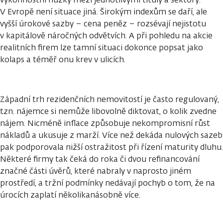
V Evropě není situace jiná. Širokým indexům se daří, ale
vyšší úrokové sazby – cena peněz – rozsévají nejistotu
v kapitálově náročných odvětvích. A při pohledu na akcie
realitních firem lze tamní situaci dokonce popsat jako
kolaps a téměř onu krev v ulicích.
Západní trh rezidenčních nemovitostí je často regulovaný,
tzn. nájemce si nemůže libovolně diktovat, o kolik zvedne
nájem. Nicméně inflace způsobuje nekompromisní růst
nákladů a ukusuje z marží. Více než dekáda nulových sazeb
pak podporovala nižší ostražitost při řízení maturity dluhu.
Některé firmy tak čeká do roka či dvou refinancování
značné části úvěrů, které nabraly v naprosto jiném
prostředí, a tržní podmínky nedávají pochyb o tom, že na
úrocích zaplatí několikanásobně více.