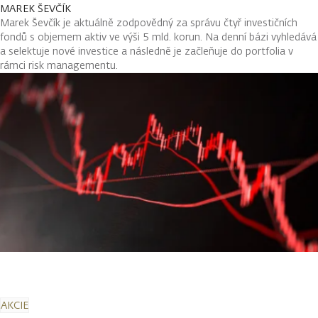
MAREK ŠEVČÍK
Marek Ševčík je aktuálně zodpovědný za správu čtyř investičních
fondů s objemem aktiv ve výši 5 mld. korun. Na denní bázi vyhledává
a selektuje nové investice a následně je začleňuje do portfolia v
rámci risk managementu.
AKCIE