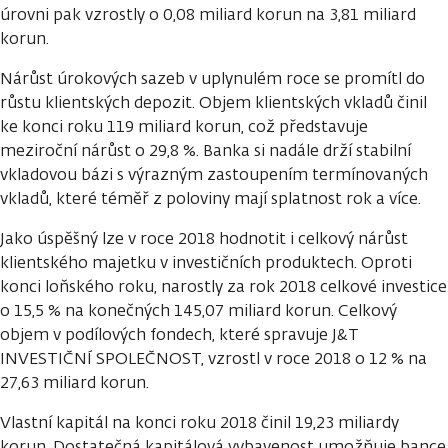
úrovni pak vzrostly o 0,08 miliard korun na 3,81 miliard
korun.
Nárůst úrokových sazeb v uplynulém roce se promítl do
růstu klientských depozit. Objem klientských vkladů činil
ke konci roku 119 miliard korun, což představuje
meziroční nárůst o 29,8 %. Banka si nadále drží stabilní
vkladovou bázi s výrazným zastoupením termínovaných
vkladů, které téměř z poloviny mají splatnost rok a více.
Jako úspěšný lze v roce 2018 hodnotit i celkový nárůst
klientského majetku v investičních produktech. Oproti
konci loňského roku, narostly za rok 2018 celkové investice
o 15,5 % na konečných 145,07 miliard korun. Celkový
objem v podílových fondech, které spravuje J&T
INVESTIČNÍ SPOLEČNOST, vzrostl v roce 2018 o 12 % na
27,63 miliard korun.
Vlastní kapitál na konci roku 2018 činil 19,23 miliardy
korun. Dostatečná kapitálová vybavenost umožňuje bance