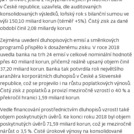
v České republice, uzavřela, dle auditovaných
konsolidovaných výsledků, loňský rok s bilanční sumou ve
výši 150,10 miliard korun (téměř +5%). Čistý zisk za dané
období činil 2,08 miliardy korun.
Zejména uvedení dluhopisových emisí a směnkových
programů přispělo k dosaženému zisku. V roce 2018
uvedla banka na trh 24 emisí v celkové nominální hodnotě
přes 40 miliard korun, přičemž reálně upsaný objem činil
37,20 miliard korun. Banka tak potvrdila roli největšího
aranžéra korporátních dluhopisů v České a Slovenské
republice, což se projevilo i na růstu poplatkových výnosů.
Čistý zisk z poplatků a provizí meziročně vzrostl o 40 % a
překročil hranici 1,59 miliard korun.
Vedle financování prostřednictvím dluhopisů vzrostl také
objem poskytnutých úvěrů. Ke konci roku 2018 byl objem
poskytnutých úvěrů 71,59 miliard korun, což je meziročně
nárůst o 3,5 %. Čisté úrokové výnosy na konsolidované