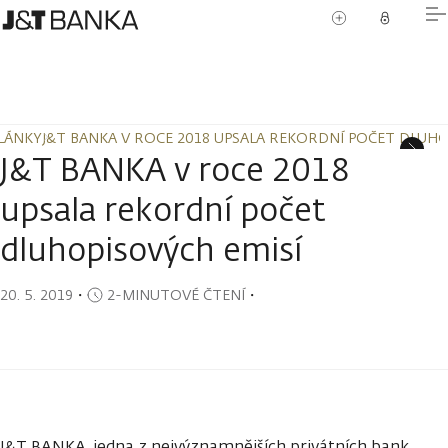
LÁNKY
J&T BANKA V ROCE 2018 UPSALA REKORDNÍ POČET DLUHO
LÁNKY
J&T BANKA V ROCE 2018 UPSALA REKORDNÍ POČET DLUHO
J&T BANKA v roce 2018
upsala rekordní počet
dluhopisových emisí
20. 5. 2019
・
2-MINUTOVÉ ČTENÍ
・
J&T BANKA, jedna z nejvýznamnějších privátních bank