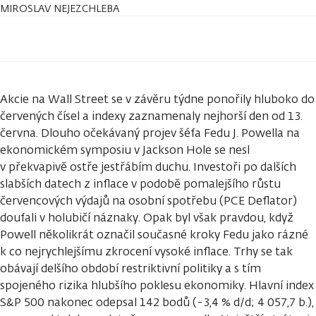
MIROSLAV NEJEZCHLEBA
Akcie na Wall Street se v závěru týdne ponořily hluboko do
červených čísel a indexy zaznamenaly nejhorší den od 13.
června. Dlouho očekávaný projev šéfa Fedu J. Powella na
ekonomickém symposiu v Jackson Hole se nesl
v překvapivě ostře jestřábím duchu. Investoři po dalších
slabších datech z inflace v podobě pomalejšího růstu
červencových výdajů na osobní spotřebu (PCE Deflator)
doufali v holubičí náznaky. Opak byl však pravdou, když
Powell několikrát označil současné kroky Fedu jako rázné
k co nejrychlejšímu zkrocení vysoké inflace. Trhy se tak
obávají delšího období restriktivní politiky a s tím
spojeného rizika hlubšího poklesu ekonomiky. Hlavní index
S&P 500 nakonec odepsal 142 bodů (-3,4 % d/d; 4 057,7 b.),