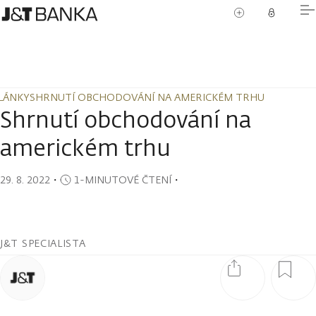
LÁNKY
SHRNUTÍ OBCHODOVÁNÍ NA AMERICKÉM TRHU
LÁNKY
SHRNUTÍ OBCHODOVÁNÍ NA AMERICKÉM TRHU
Shrnutí obchodování na
americkém trhu
29. 8. 2022
・
1-MINUTOVÉ ČTENÍ
・
J&T SPECIALISTA