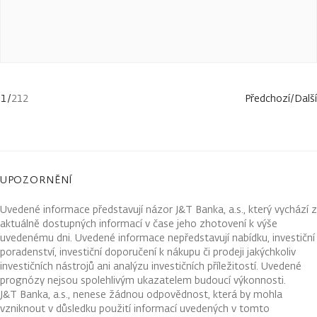
1
/
212
Předchozí
/
Další
UPOZORNĚNÍ
Uvedené informace představují názor J&T Banka, a.s., který vychází z
aktuálně dostupných informací v čase jeho zhotovení k výše
uvedenému dni. Uvedené informace nepředstavují nabídku, investiční
poradenství, investiční doporučení k nákupu či prodeji jakýchkoliv
investičních nástrojů ani analýzu investičních příležitostí. Uvedené
prognózy nejsou spolehlivým ukazatelem budoucí výkonnosti.
J&T Banka, a.s., nenese žádnou odpovědnost, která by mohla
vzniknout v důsledku použití informací uvedených v tomto