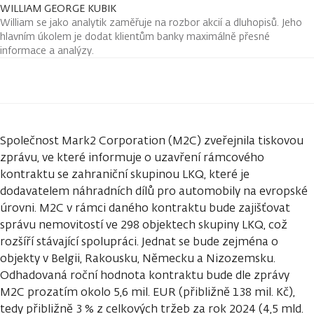
WILLIAM GEORGE KUBIK
William se jako analytik zaměřuje na rozbor akcií a dluhopisů. Jeho
hlavním úkolem je dodat klientům banky maximálně přesné
informace a analýzy.
Společnost Mark2 Corporation (M2C) zveřejnila tiskovou
zprávu, ve které informuje o uzavření rámcového
kontraktu se zahraniční skupinou LKQ, které je
dodavatelem náhradních dílů pro automobily na evropské
úrovni. M2C v rámci daného kontraktu bude zajišťovat
správu nemovitostí ve 298 objektech skupiny LKQ, což
rozšíří stávající spolupráci. Jednat se bude zejména o
objekty v Belgii, Rakousku, Německu a Nizozemsku.
Odhadovaná roční hodnota kontraktu bude dle zprávy
M2C prozatím okolo 5,6 mil. EUR (přibližně 138 mil. Kč),
tedy přibližně 3 % z celkových tržeb za rok 2024 (4,5 mld.