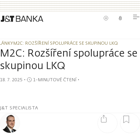
LÁNKY
M2C: ROZŠÍŘENÍ SPOLUPRÁCE SE SKUPINOU LKQ
LÁNKY
M2C: ROZŠÍŘENÍ SPOLUPRÁCE SE SKUPINOU LKQ
M2C: Rozšíření spolupráce se
skupinou LKQ
18. 7. 2025
・
1-MINUTOVÉ ČTENÍ
・
J&T SPECIALISTA