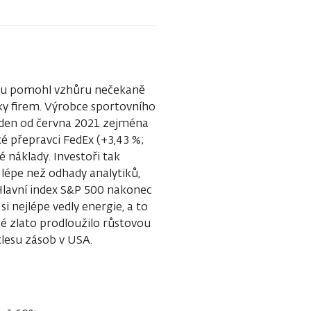
entu pomohl vzhůru nečekaně
dky firem. Výrobce sportovního
 den od června 2021 zejména
ké přepravci FedEx (+3,43 %;
 náklady. Investoři tak
lépe než odhady analytiků,
. Hlavní index S&P 500 nakonec
si nejlépe vedly energie, a to
é zlato prodloužilo růstovou
poklesu zásob v USA.