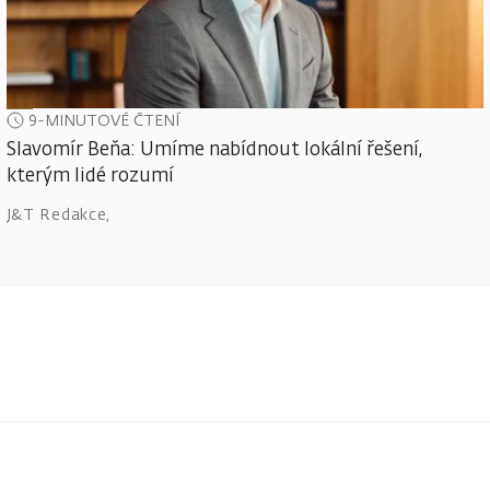
9-MINUTOVÉ ČTENÍ
Slavomír Beňa: Umíme nabídnout lokální řešení,
kterým lidé rozumí
J&T Redakce
,