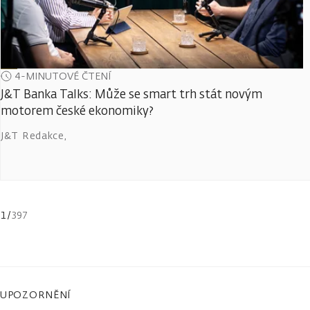
4-MINUTOVÉ ČTENÍ
J&T Banka Talks: Může se smart trh stát novým
motorem české ekonomiky?
J&T Redakce
,
1
/
397
UPOZORNĚNÍ