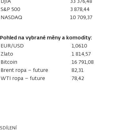
DJIA
33 376,48
S&P 500
3 878,44
NASDAQ
10 709,37
Pohled na vybrané měny a komodity:
EUR/USD
1,0610
Zlato
1 814,57
Bitcoin
16 791,08
Brent ropa – future
82,31
WTI ropa – future
78,42
SDÍLENÍ