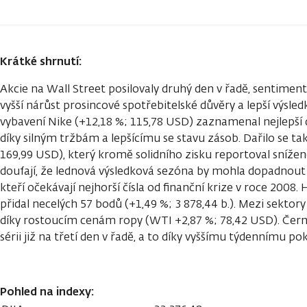
Krátké shrnutí:
Akcie na Wall Street posilovaly druhý den v řadě, sentim
vyšší nárůst prosincové spotřebitelské důvěry a lepší výsle
vybavení Nike (+12,18 %; 115,78 USD) zaznamenal nejlepší
díky silným tržbám a lepšícímu se stavu zásob. Dařilo se ta
169,99 USD), který kromě solidního zisku reportoval snížené
doufají, že lednová výsledková sezóna by mohla dopadnout 
kteří očekávají nejhorší čísla od finanční krize v roce 2008
přidal necelých 57 bodů (+1,49 %; 3 878,44 b.). Mezi sektory 
díky rostoucím cenám ropy (WTI +2,87 %; 78,42 USD). Čern
sérii již na třetí den v řadě, a to díky vyššímu týdennímu 
Pohled na indexy: