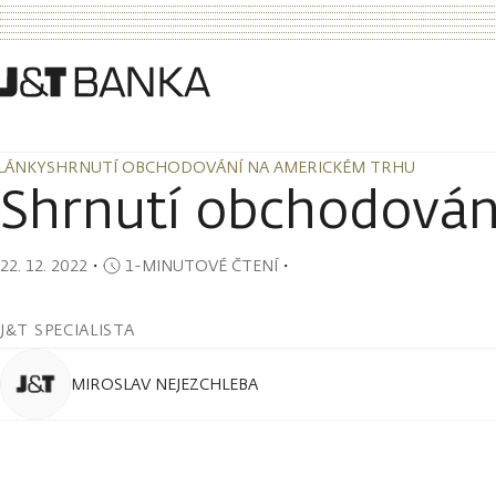
LÁNKY
SHRNUTÍ OBCHODOVÁNÍ NA AMERICKÉM TRHU
LÁNKY
SHRNUTÍ OBCHODOVÁNÍ NA AMERICKÉM TRHU
Shrnutí obchodován
22. 12. 2022
・
1-MINUTOVÉ ČTENÍ
・
J&T SPECIALISTA
MIROSLAV NEJEZCHLEBA