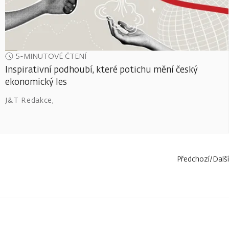
5-MINUTOVÉ ČTENÍ
Inspirativní podhoubí, které potichu mění český
ekonomický les
J&T Redakce
,
Předchozí
/
Další