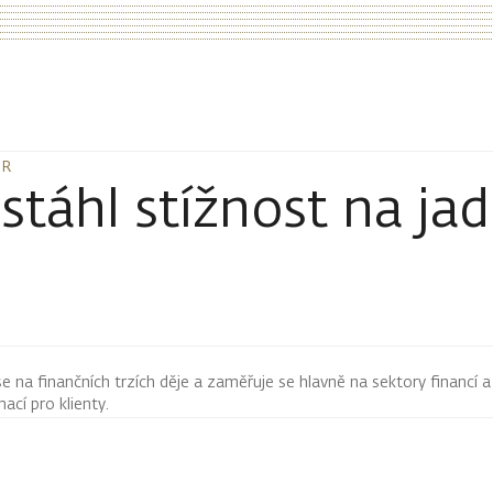
DR
DR
táhl stížnost na ja
 se na finančních trzích děje a zaměřuje se hlavně na sektory financí a
mací pro klienty.