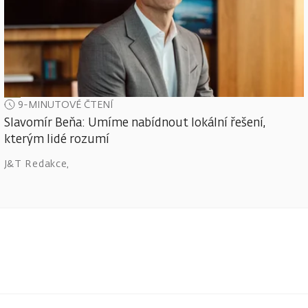
9-MINUTOVÉ ČTENÍ
Slavomír Beňa: Umíme nabídnout lokální řešení,
kterým lidé rozumí
J&T Redakce
,