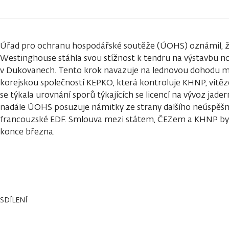
Úřad pro ochranu hospodářské soutěže (ÚOHS) oznámil, ž
Westinghouse stáhla svou stížnost k tendru na výstavbu n
v Dukovanech. Tento krok navazuje na lednovou dohodu 
korejskou společností KEPKO, která kontroluje KHNP, vít
se týkala urovnání sporů týkajících se licencí na vývoz jad
nadále ÚOHS posuzuje námitky ze strany dalšího neúspěšn
francouzské EDF. Smlouva mezi státem, ČEZem a KHNP by
konce března.
SDÍLENÍ