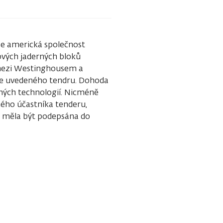
e americká společnost
ových jaderných bloků
mezi Westinghousem a
ěze uvedeného tendru. Dohoda
erných technologií. Nicméně
ého účastníka tenderu,
 měla být podepsána do