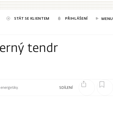
STÁT SE KLIENTEM
PŘIHLÁŠENÍ
MENU
derný tendr
 energetiky.
SDÍLENÍ