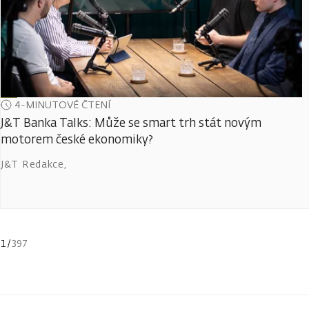
4-MINUTOVÉ ČTENÍ
J&T Banka Talks: Může se smart trh stát novým
motorem české ekonomiky?
J&T Redakce
,
1
/
397