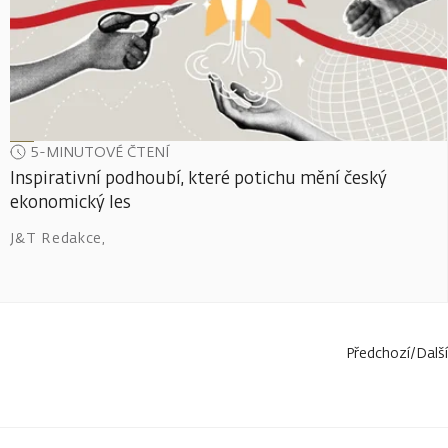
5-MINUTOVÉ ČTENÍ
Inspirativní podhoubí, které potichu mění český
ekonomický les
J&T Redakce
,
Předchozí
/
Další