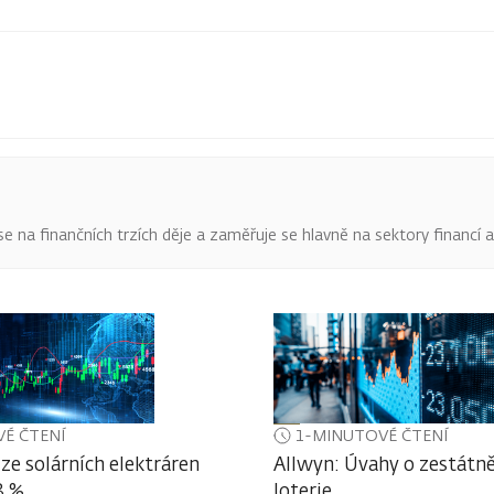
o se na finančních trzích děje a zaměřuje se hlavně na sektory financí 
É ČTENÍ
1-MINUTOVÉ ČTENÍ
ze solárních elektráren
Allwyn: Úvahy o zestátně
3 %
loterie