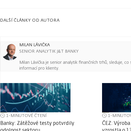
DALŠÍ ČLÁNKY OD AUTORA
MILAN LÁVIČKA
SENIOR ANALYTIK J&T BANKY
Milan Lávička je senior analytik finančních trhů, sleduje, c
informací pro klienty.
1-MINUTOVÉ ČTENÍ
1-MINUTOV
Banky: Zátěžové testy potvrdily
ČEZ: Výroba 
odolnost sektoru
vzrostla o 1