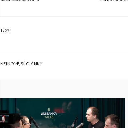
1
/
234
NEJNOVĚJŠÍ ČLÁNKY