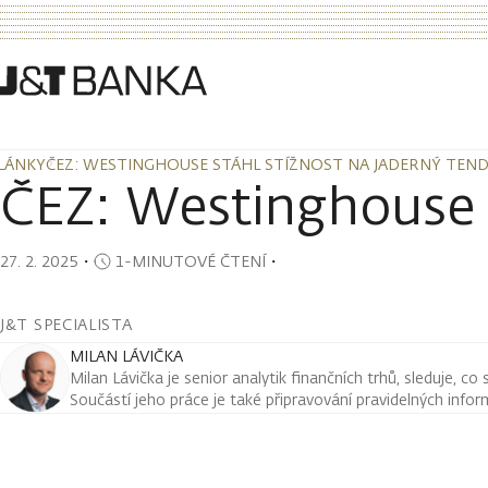
LÁNKY
ČEZ: WESTINGHOUSE STÁHL STÍŽNOST NA JADERNÝ TEN
LÁNKY
ČEZ: WESTINGHOUSE STÁHL STÍŽNOST NA JADERNÝ TEN
ČEZ: Westinghouse s
27. 2. 2025
・
1-MINUTOVÉ ČTENÍ
・
J&T SPECIALISTA
MILAN LÁVIČKA
Milan Lávička je senior analytik finančních trhů, sleduje, co
Součástí jeho práce je také připravování pravidelných infor