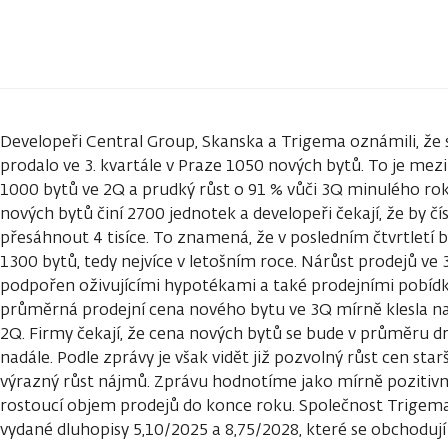
Developeři Central Group, Skanska a Trigema oznámili, že 
prodalo ve 3. kvartále v Praze 1050 nových bytů. To je mezi
1000 bytů ve 2Q a prudký růst o 91 % vůči 3Q minulého rok
nových bytů činí 2700 jednotek a developeři čekají, že by čí
přesáhnout 4 tisíce. To znamená, že v posledním čtvrtletí
1300 bytů, tedy nejvíce v letošním roce. Nárůst prodejů ve 
podpořen oživujícími hypotékami a také prodejními pobídk
průměrná prodejní cena nového bytu ve 3Q mírně klesla na 1
2Q. Firmy čekají, že cena nových bytů se bude v průměru drž
nadále. Podle zprávy je však vidět již pozvolný růst cen st
výrazný růst nájmů. Zprávu hodnotíme jako mírně pozitivn
rostoucí objem prodejů do konce roku. Společnost Trigem
vydané dluhopisy 5,10/2025 a 8,75/2028, které se obchodují