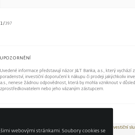
1
/
397
UPOZORNĚNÍ
Uvedené informace představují názor J&T Banka, a.s., který vychází 
poradenství, investiční doporučení k nákupu či prodeji jakýchkoliv in
a.s., nenese žádnou odpovědnost, která by mohla vzniknout v důsled
zprostředkovatelem nebo jeho vázaným zástupcem.
Kontakty
Wealth Report
Ochrana osobních údajů
Investiční sl
našimi webovými stránkami. Soubory cookies se