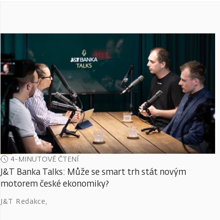
4-MINUTOVÉ ČTENÍ
J&T Banka Talks: Může se smart trh stát novým
motorem české ekonomiky?
J&T Redakce
,