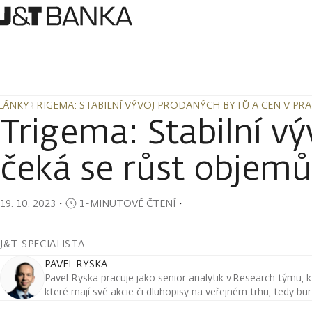
LÁNKY
TRIGEMA: STABILNÍ VÝVOJ PRODANÝCH BYTŮ A CEN V PRA
LÁNKY
TRIGEMA: STABILNÍ VÝVOJ PRODANÝCH BYTŮ A CEN V PRA
Trigema: Stabilní v
čeká se růst objem
19. 10. 2023
・
1-MINUTOVÉ ČTENÍ
・
J&T SPECIALISTA
PAVEL RYSKA
Pavel Ryska pracuje jako senior analytik v Research týmu, k
které mají své akcie či dluhopisy na veřejném trhu, tedy bu