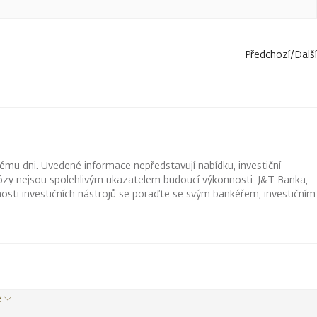
Předchozí
/
Další
ému dni. Uvedené informace nepředstavují nabídku, investiční
ognózy nejsou spolehlivým ukazatelem budoucí výkonnosti. J&T Banka,
osti investičních nástrojů se poraďte se svým bankéřem, investičním
e