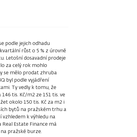
se podle jejich odhadu
kvartální růst o 5 % z úrovně
u. Letošní dosavadní prodeje
slo za celý rok mohlo
 by se mělo prodat zhruba
3Q byl podle vyjádření
ami. Ty vedly k tomu, že
46 tis. Kč/m2 ze 151 tis. ve
et okolo 150 tis. Kč za m2 i
arších bytů na pražském trhu a
í vzhledem k výhledu na
a Real Estate Finance má
 na pražské burze.