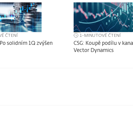
É ČTENÍ
1-MINUTOVÉ ČTENÍ
 Po solidním 1Q zvýšen
CSG: Koupě podílu v kan
Vector Dynamics