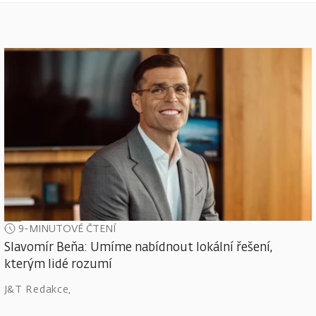
9-MINUTOVÉ ČTENÍ
Slavomír Beňa: Umíme nabídnout lokální řešení,
kterým lidé rozumí
J&T Redakce
,