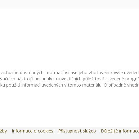
z aktuálně dostupných informací v čase jeho zhotovení k výše uveden
vestičních nástrojů ani analýzu investičních příležitostí. Uvedené pr
ku použití informací uvedených v tomto materiálu. O případné vhodn
užby
Informace o cookies
Přístupnost služeb
Důležité informac