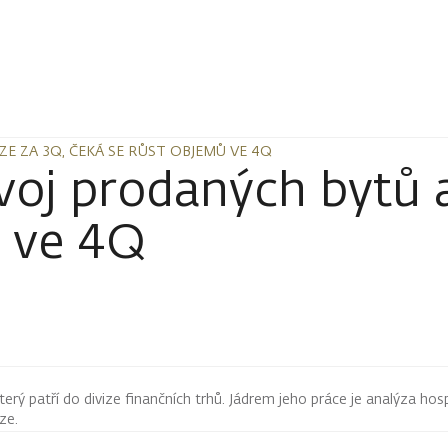
ZE ZA 3Q, ČEKÁ SE RŮST OBJEMŮ VE 4Q
ZE ZA 3Q, ČEKÁ SE RŮST OBJEMŮ VE 4Q
ývoj prodaných bytů 
ů ve 4Q
terý patří do divize finančních trhů. Jádrem jeho práce je analýza hos
rze.