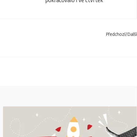
pokračovalo i ve čtvrtek
Předchozí
/
Další