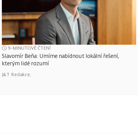
9-MINUTOVÉ ČTENÍ
Slavomír Beňa: Umíme nabídnout lokální řešení,
kterým lidé rozumí
J&T Redakce
,