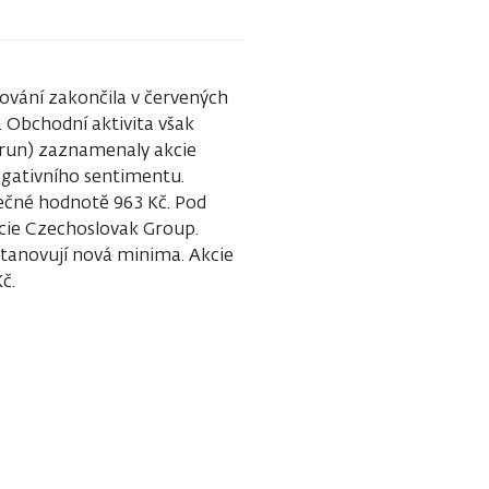
ování zakončila v červených
s. Obchodní aktivita však
orun) zaznamenaly akcie
egativního sentimentu.
rečné hodnotě 963 Kč. Pod
cie Czechoslovak Group.
stanovují nová minima. Akcie
50 Kč.