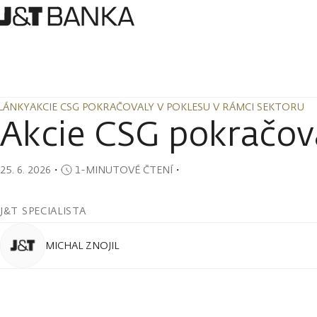
LÁNKY
AKCIE CSG POKRAČOVALY V POKLESU V RÁMCI SEKTORU
LÁNKY
AKCIE CSG POKRAČOVALY V POKLESU V RÁMCI SEKTORU
Akcie CSG pokračova
25. 6. 2026
・
1-MINUTOVÉ ČTENÍ
・
J&T SPECIALISTA
MICHAL ZNOJIL