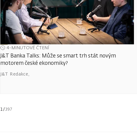
4-MINUTOVÉ ČTENÍ
J&T Banka Talks: Může se smart trh stát novým
motorem české ekonomiky?
J&T Redakce
,
1
/
397