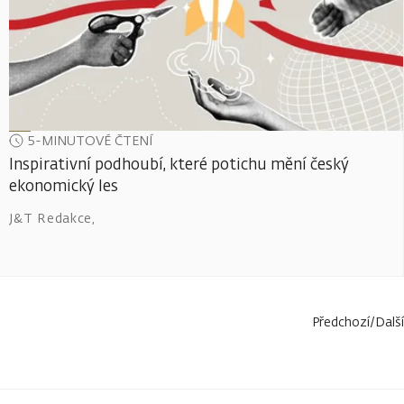
5-MINUTOVÉ ČTENÍ
Inspirativní podhoubí, které potichu mění český
ekonomický les
J&T Redakce
,
Předchozí
/
Další