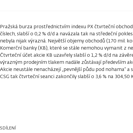
Pražská burza prostřednictvím indexu PX čtvrteční obchod
číslech, slabší o 0,2 % d/d a navázala tak na středeční pokle
nebyla nijak výrazná. Největší objemy obchodů (170 mil. k
Komerční banky (KB), které se stále nemohou vymanit z n
Čtvrteční účet akcie KB uzavřely slabší o 1,2 % d/d na závě
výrazným prodejním tlakem nadále zůstávají především ak
Akcie neustále nenacházejí „pevnější půdu pod nohama“ a 
CSG tak čtvrteční seanci zakončily slabší o 3,6 % na 304,
SDÍLENÍ