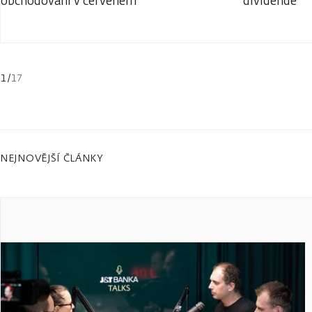
obchodování v červeném
dividendě
1
/
17
NEJNOVĚJŠÍ ČLÁNKY