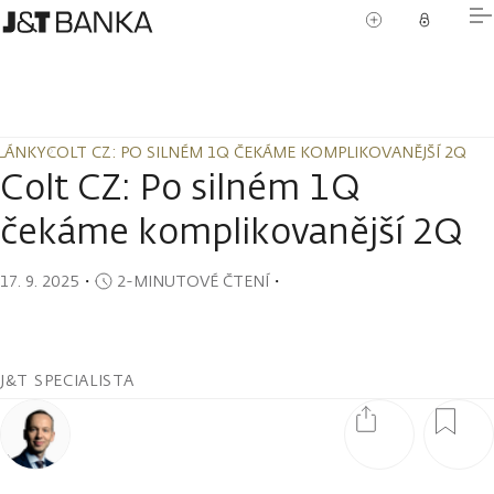
LÁNKY
COLT CZ: PO SILNÉM 1Q ČEKÁME KOMPLIKOVANĚJŠÍ 2Q
LÁNKY
COLT CZ: PO SILNÉM 1Q ČEKÁME KOMPLIKOVANĚJŠÍ 2Q
Colt CZ: Po silném 1Q
čekáme komplikovanější 2Q
17. 9. 2025
・
2-MINUTOVÉ ČTENÍ
・
J&T SPECIALISTA