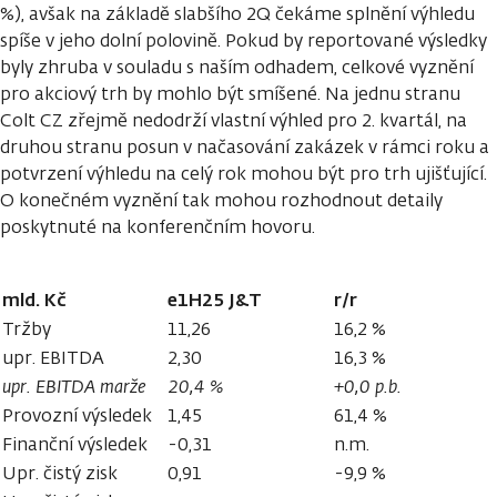
%), avšak na základě slabšího 2Q čekáme splnění výhledu
spíše v jeho dolní polovině. Pokud by reportované výsledky
byly zhruba v souladu s naším odhadem, celkové vyznění
pro akciový trh by mohlo být smíšené. Na jednu stranu
Colt CZ zřejmě nedodrží vlastní výhled pro 2. kvartál, na
druhou stranu posun v načasování zakázek v rámci roku a
potvrzení výhledu na celý rok mohou být pro trh ujišťující.
O konečném vyznění tak mohou rozhodnout detaily
poskytnuté na konferenčním hovoru.
mld. Kč
e1H25 J&T
r/r
Tržby
11,26
16,2 %
upr. EBITDA
2,30
16,3 %
upr. EBITDA marže
20,4 %
+0,0 p.b.
Provozní výsledek
1,45
61,4 %
Finanční výsledek
-0,31
n.m.
Upr. čistý zisk
0,91
-9,9 %