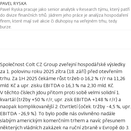
PAVEL RYSKA
Pavel Ryska pracuje jako senior analytik v Research týmu, který patří
do divize finančních trhů. Jádrem jeho práce je analýza hospodaření
firem, které mají své akcie či dluhopisy na veřejném trhu, tedy
burze.
Společnost Colt CZ Group zveřejní hospodářské výsledky
za 1. polovinu roku 2025 zítra (18. září) před otevřením
trhu. Za 1H 2025 čekáme růst tržeb o 16,2 % r/r na 11,26
mld. Kč a upr. zisku EBITDA o 16,3 % na 2,30 mld. Kč.
V těchto číslech jdou přitom proti sobě velmi solidní 1.
kvartál (tržby +50 % r/r, upr. zisk EBITDA +148 % r/r) a
naopak komplikovanější 2. čtvrtletí (oček. tržby -4,5 %, upr.
EBITDA -26,9 %). To bylo podle nás ovlivněno nadále
slabým americkým komerčním trhem a navíc přesunem
některých vládních zakázek na ruční zbraně v Evropě do 3.