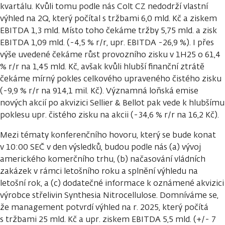
kvartálu. Kvůli tomu podle nás Colt CZ nedodrží vlastní
výhled na 2Q, který počítal s tržbami 6,0 mld. Kč a ziskem
EBITDA 1,3 mld. Místo toho čekáme tržby 5,75 mld. a zisk
EBITDA 1,09 mld. (-4,5 % r/r, upr. EBITDA -26,9 %). I přes
výše uvedené čekáme růst provozního zisku v 1H25 o 61,4
% r/r na 1,45 mld. Kč, avšak kvůli hlubší finanční ztrátě
čekáme mírný pokles celkového upraveného čistého zisku
(-9,9 % r/r na 914,1 mil. Kč). Významná loňská emise
nových akcií po akvizici Sellier & Bellot pak vede k hlubšímu
poklesu upr. čistého zisku na akcii (-34,6 % r/r na 16,2 Kč).
Mezi tématy konferenčního hovoru, který se bude konat
v 10:00 SEČ v den výsledků, budou podle nás (a) vývoj
amerického komerčního trhu, (b) načasování vládních
zakázek v rámci letošního roku a splnění výhledu na
letošní rok, a (c) dodatečné informace k oznámené akvizici
výrobce střelivin Synthesia Nitrocellulose. Domníváme se,
že management potvrdí výhled na r. 2025, který počítá
s tržbami 25 mld. Kč a upr. ziskem EBITDA 5,5 mld. (+/- 7