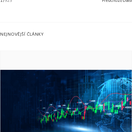
1
/
925
Předchozí
/
Další
NEJNOVĚJŠÍ ČLÁNKY