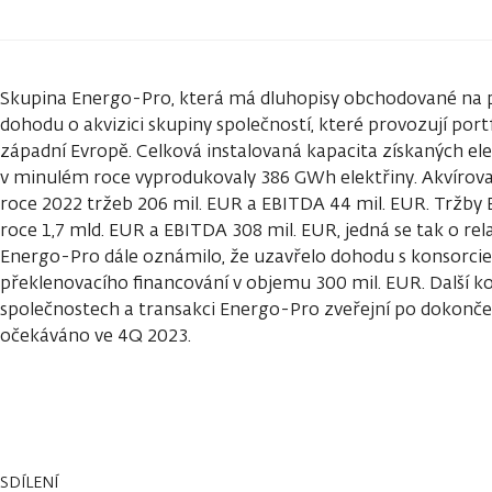
Skupina Energo-Pro, která má dluhopisy obchodované na 
dohodu o akvizici skupiny společností, které provozují port
západní Evropě. Celková instalovaná kapacita získaných ele
v minulém roce vyprodukovaly 386 GWh elektřiny. Akvírova
roce 2022 tržeb 206 mil. EUR a EBITDA 44 mil. EUR. Tržby
roce 1,7 mld. EUR a EBITDA 308 mil. EUR, jedná se tak o rel
Energo-Pro dále oznámilo, že uzavřelo dohodu s konsorci
překlenovacího financování v objemu 300 mil. EUR. Další k
společnostech a transakci Energo-Pro zveřejní po dokončení
očekáváno ve 4Q 2023.
SDÍLENÍ