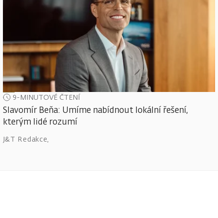
9-MINUTOVÉ ČTENÍ
Slavomír Beňa: Umíme nabídnout lokální řešení,
kterým lidé rozumí
J&T Redakce
,