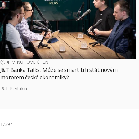
4-MINUTOVÉ ČTENÍ
J&T Banka Talks: Může se smart trh stát novým
motorem české ekonomiky?
J&T Redakce
,
1
/
397