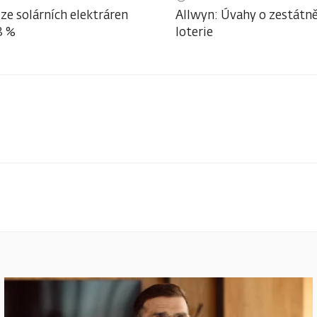
ze solárních elektráren
Allwyn: Úvahy o zestátně
3 %
loterie