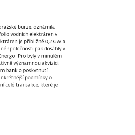
pražské burze, oznámila
folio vodních elektráren v
ktráren je přibližně 0,2 GW a
né společnosti pak dosáhly v
 Energo-Pro byly v minulém
ativně významnou akvizici.
em bank o poskytnutí
onkrétnější podmínky o
 celé transakce, které je