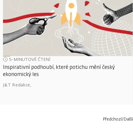
5-MINUTOVÉ ČTENÍ
Inspirativní podhoubí, které potichu mění český
ekonomický les
J&T Redakce
,
Předchozí
/
Další