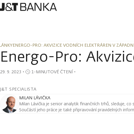
LÁNKY
ENERGO-PRO: AKVIZICE VODNÍCH ELEKTRÁREN V ZÁPADN
LÁNKY
ENERGO-PRO: AKVIZICE VODNÍCH ELEKTRÁREN V ZÁPADN
Energo-Pro: Akvizic
29. 9. 2023
・
1-MINUTOVÉ ČTENÍ
・
J&T SPECIALISTA
MILAN LÁVIČKA
Milan Lávička je senior analytik finančních trhů, sleduje, co
Součástí jeho práce je také připravování pravidelných infor