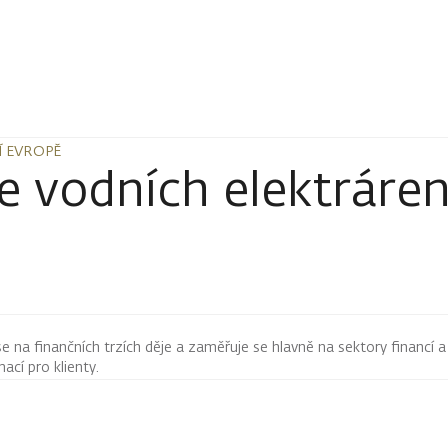
Í EVROPĚ
Í EVROPĚ
e vodních elektráre
 se na finančních trzích děje a zaměřuje se hlavně na sektory financí a
mací pro klienty.