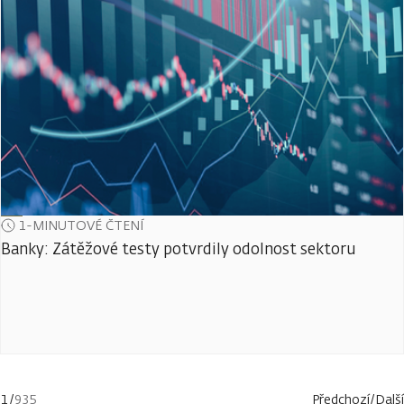
1-MINUTOVÉ ČTENÍ
Banky: Zátěžové testy potvrdily odolnost sektoru
1
/
935
Předchozí
/
Další