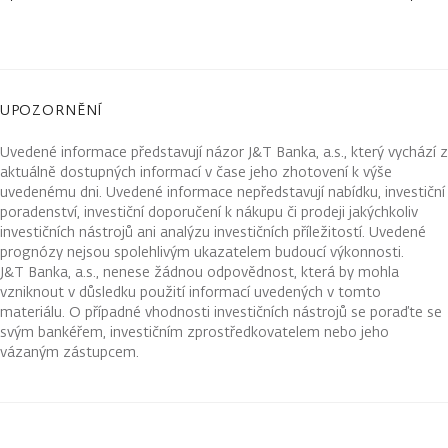
UPOZORNĚNÍ
Uvedené informace představují názor J&T Banka, a.s., který vychází z
aktuálně dostupných informací v čase jeho zhotovení k výše
uvedenému dni. Uvedené informace nepředstavují nabídku, investiční
poradenství, investiční doporučení k nákupu či prodeji jakýchkoliv
investičních nástrojů ani analýzu investičních příležitostí. Uvedené
prognózy nejsou spolehlivým ukazatelem budoucí výkonnosti.
J&T Banka, a.s., nenese žádnou odpovědnost, která by mohla
vzniknout v důsledku použití informací uvedených v tomto
materiálu. O případné vhodnosti investičních nástrojů se poraďte se
svým bankéřem, investičním zprostředkovatelem nebo jeho
vázaným zástupcem.