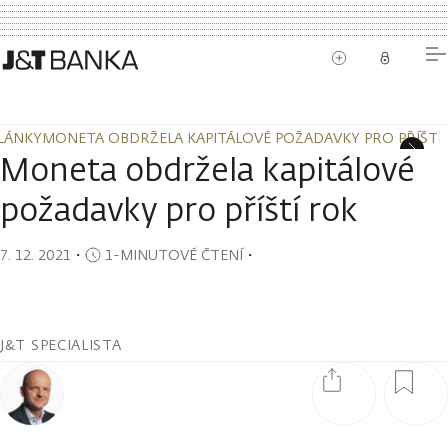
LÁNKY
MONETA OBDRŽELA KAPITÁLOVÉ POŽADAVKY PRO PŘÍŠTÍ
LÁNKY
MONETA OBDRŽELA KAPITÁLOVÉ POŽADAVKY PRO PŘÍŠTÍ
Moneta obdržela kapitálové
požadavky pro příští rok
7. 12. 2021
・
1-MINUTOVÉ ČTENÍ
・
J&T SPECIALISTA