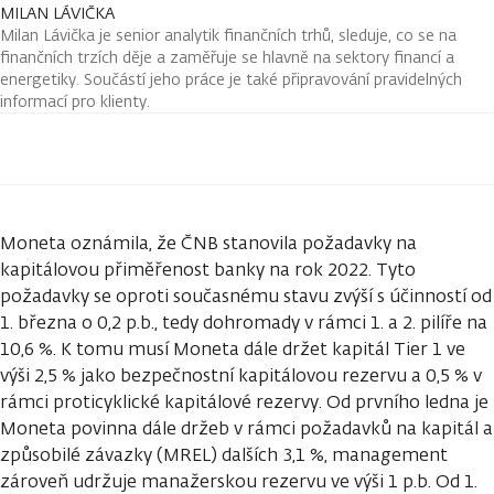
MILAN LÁVIČKA
Milan Lávička je senior analytik finančních trhů, sleduje, co se na
finančních trzích děje a zaměřuje se hlavně na sektory financí a
energetiky. Součástí jeho práce je také připravování pravidelných
informací pro klienty.
Moneta oznámila, že ČNB stanovila požadavky na
kapitálovou přiměřenost banky na rok 2022. Tyto
požadavky se oproti současnému stavu zvýší s účinností od
1. března o 0,2 p.b., tedy dohromady v rámci 1. a 2. pilíře na
10,6 %. K tomu musí Moneta dále držet kapitál Tier 1 ve
výši 2,5 % jako bezpečnostní kapitálovou rezervu a 0,5 % v
rámci proticyklické kapitálové rezervy. Od prvního ledna je
Moneta povinna dále držeb v rámci požadavků na kapitál a
způsobilé závazky (MREL) dalších 3,1 %, management
zároveň udržuje manažerskou rezervu ve výši 1 p.b. Od 1.