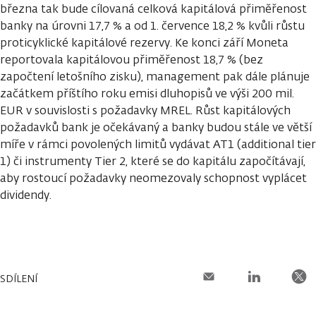
března tak bude cílovaná celková kapitálová přiměřenost
banky na úrovni 17,7 % a od 1. července 18,2 % kvůli růstu
proticyklické kapitálové rezervy. Ke konci září Moneta
reportovala kapitálovou přiměřenost 18,7 % (bez
započtení letošního zisku), management pak dále plánuje
začátkem příštího roku emisi dluhopisů ve výši 200 mil.
EUR v souvislosti s požadavky MREL. Růst kapitálových
požadavků bank je očekávaný a banky budou stále ve větší
míře v rámci povolených limitů vydávat AT1 (additional tier
1) či instrumenty Tier 2, které se do kapitálu započítávají,
aby rostoucí požadavky neomezovaly schopnost vyplácet
dividendy.
SDÍLENÍ