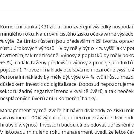
Komerční banka (KB) zítra ráno zveřejní výsledky hospodaře
minulého roku. Na úrovni čistého zisku očekáváme výsledek
% výše. Za tímto růstem jsou především nižší tvorba opra
růstu úrokových výnosů. Ty by měly být o 7 % vyšší jak v p
čtvrtletím, tak meziročně. Výnosy z poplatků by měly pokra
+5 %), nadále taženy především výnosy z prodeje produktů t
pojištění). Provozní náklady očekáváme meziročně vyšší o 4
Personální náklady by měly být výše o 4 % kvůli růstu mezd
důsledkem investic do digitalizace. Doposud nepozoruje
sektoru žádný negativní trend v kvalitě úvěrů, a tak neoč
nesplácených úvěrů ani u Komerční banky.
Management by měl zveřejnit návrh dividendy ze zisku minul
avizovaném 100% výplatním poměru očekáváme dividendu ve
hrubý div. výnos). Investoři budou dále sledovat upřesnění 
V listopadu minulého roku management uvedl, že letos ček