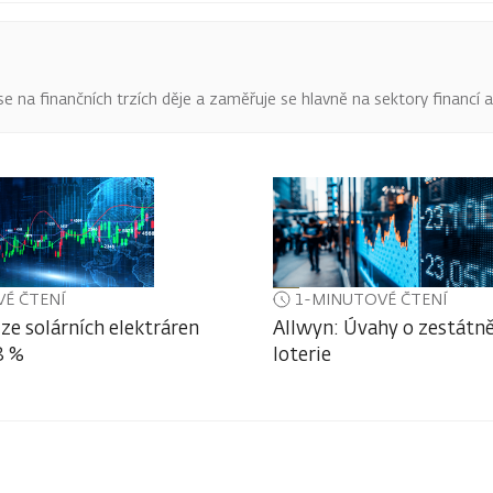
o se na finančních trzích děje a zaměřuje se hlavně na sektory financí 
É ČTENÍ
1-MINUTOVÉ ČTENÍ
ze solárních elektráren
Allwyn: Úvahy o zestátně
3 %
loterie