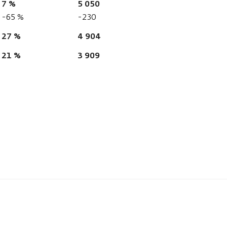
7 %
5 050
-65 %
-230
27 %
4 904
21 %
3 909