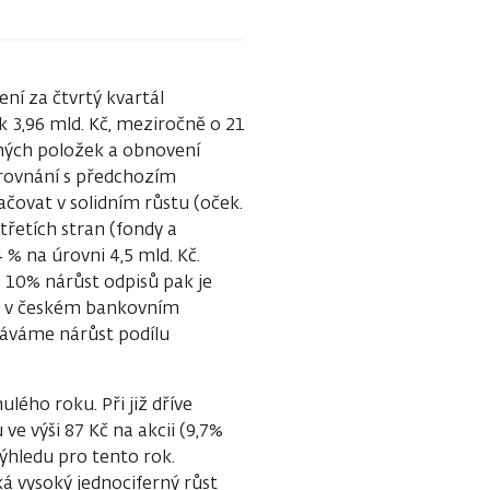
ní za čtvrtý kvartál
 3,96 mld. Kč, meziročně o 21
vných položek a obnovení
orovnání s předchozím
čovat v solidním růstu (oček.
řetích stran (fondy a
 % na úrovni 4,5 mld. Kč.
, 10% nárůst odpisů pak je
me v českém bankovním
ekáváme nárůst podílu
ého roku. Při již dříve
 výši 87 Kč na akcii (9,7%
výhledu pro tento rok.
á vysoký jednociferný růst