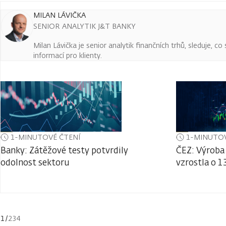
MILAN LÁVIČKA
SENIOR ANALYTIK J&T BANKY
Milan Lávička je senior analytik finančních trhů, sleduje, c
informací pro klienty.
1-MINUTOVÉ ČTENÍ
1-MINUTOV
Banky: Zátěžové testy potvrdily
ČEZ: Výroba 
odolnost sektoru
vzrostla o 1
1
/
234