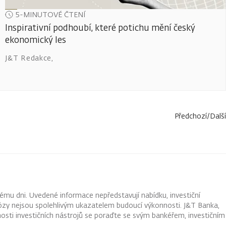
5-MINUTOVÉ ČTENÍ
Inspirativní podhoubí, které potichu mění český
ekonomický les
J&T Redakce
,
Předchozí
/
Další
ému dni. Uvedené informace nepředstavují nabídku, investiční
ognózy nejsou spolehlivým ukazatelem budoucí výkonnosti. J&T Banka,
osti investičních nástrojů se poraďte se svým bankéřem, investičním