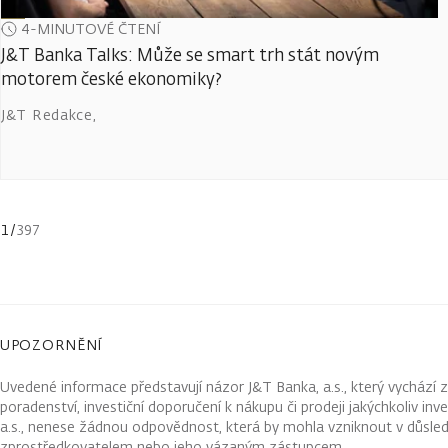
4-MINUTOVÉ ČTENÍ
J&T Banka Talks: Může se smart trh stát novým
motorem české ekonomiky?
J&T Redakce
,
1
/
397
UPOZORNĚNÍ
Uvedené informace představují názor J&T Banka, a.s., který vychází 
poradenství, investiční doporučení k nákupu či prodeji jakýchkoliv in
a.s., nenese žádnou odpovědnost, která by mohla vzniknout v důsled
zprostředkovatelem nebo jeho vázaným zástupcem.