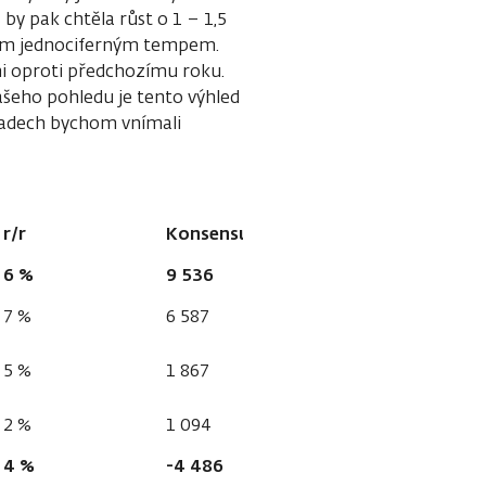
by pak chtěla růst o 1 – 1,5
yšším jednociferným tempem.
ni oproti předchozímu roku.
ašeho pohledu je tento výhled
kladech bychom vnímali
r/r
Konsensus
6 %
9 536
7 %
6 587
5 %
1 867
2 %
1 094
4 %
-4 486