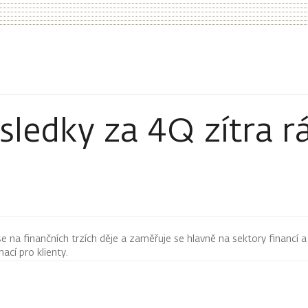
ledky za 4Q zítra r
 se na finančních trzích děje a zaměřuje se hlavně na sektory financí a
mací pro klienty.