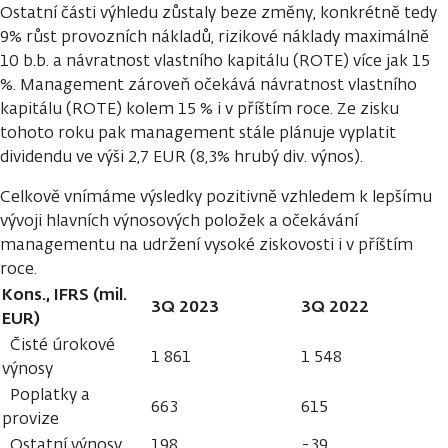
Ostatní části výhledu zůstaly beze změny, konkrétně tedy
9% růst provozních nákladů, rizikové náklady maximálně
10 b.b. a návratnost vlastního kapitálu (ROTE) více jak 15
%. Management zároveň očekává návratnost vlastního
kapitálu (ROTE) kolem 15 % i v příštím roce. Ze zisku
tohoto roku pak management stále plánuje vyplatit
dividendu ve výši 2,7 EUR (8,3% hrubý div. výnos).
Celkově vnímáme výsledky pozitivně vzhledem k lepšímu
vývoji hlavních výnosových položek a očekávání
managementu na udržení vysoké ziskovosti i v příštím
roce.
Kons., IFRS (mil.
3Q 2023
3Q 2022
EUR)
Čisté úrokové
1 861
1 548
výnosy
Poplatky a
663
615
provize
Ostatní výnosy
198
-39