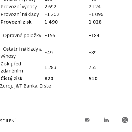
Provozní výnosy
2 692
2 124
Provozní náklady
-1 202
-1 096
Provozní zisk
1 490
1 028
Opravné položky
-156
-184
Ostatní náklady a
-49
-89
výnosy
Zisk před
1 283
755
zdaněním
Čistý zisk
820
510
Zdroj: J&T Banka, Erste
SDÍLENÍ