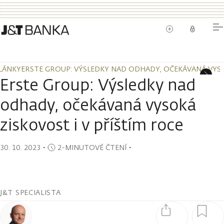
LÁNKY
ERSTE GROUP: VÝSLEDKY NAD ODHADY, OČEKÁVANÁ VYSO
LÁNKY
ERSTE GROUP: VÝSLEDKY NAD ODHADY, OČEKÁVANÁ VYSO
Erste Group: Výsledky nad
odhady, očekávaná vysoká
ziskovost i v příštím roce
30. 10. 2023
・
2-MINUTOVÉ ČTENÍ
・
J&T SPECIALISTA