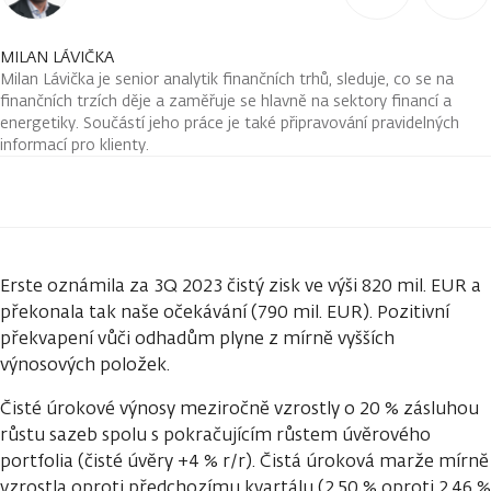
MILAN LÁVIČKA
Milan Lávička je senior analytik finančních trhů, sleduje, co se na
finančních trzích děje a zaměřuje se hlavně na sektory financí a
energetiky. Součástí jeho práce je také připravování pravidelných
informací pro klienty.
Erste oznámila za 3Q 2023 čistý zisk ve výši 820 mil. EUR a
překonala tak naše očekávání (790 mil. EUR). Pozitivní
překvapení vůči odhadům plyne z mírně vyšších
výnosových položek.
Čisté úrokové výnosy meziročně vzrostly o 20 % zásluhou
růstu sazeb spolu s pokračujícím růstem úvěrového
portfolia (čisté úvěry +4 % r/r). Čistá úroková marže mírně
vzrostla oproti předchozímu kvartálu (2,50 % oproti 2,46 %