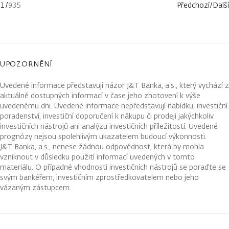
1
/
935
Předchozí
/
Další
UPOZORNĚNÍ
Uvedené informace představují názor J&T Banka, a.s., který vychází z
aktuálně dostupných informací v čase jeho zhotovení k výše
uvedenému dni. Uvedené informace nepředstavují nabídku, investiční
poradenství, investiční doporučení k nákupu či prodeji jakýchkoliv
investičních nástrojů ani analýzu investičních příležitostí. Uvedené
prognózy nejsou spolehlivým ukazatelem budoucí výkonnosti.
J&T Banka, a.s., nenese žádnou odpovědnost, která by mohla
vzniknout v důsledku použití informací uvedených v tomto
materiálu. O případné vhodnosti investičních nástrojů se poraďte se
svým bankéřem, investičním zprostředkovatelem nebo jeho
vázaným zástupcem.