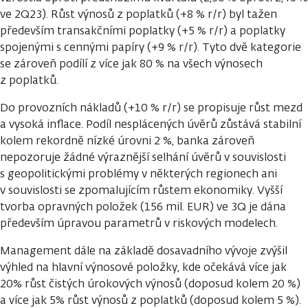
ve 2Q23). Růst výnosů z poplatků (+8 % r/r) byl tažen
především transakčními poplatky (+5 % r/r) a poplatky
spojenými s cennými papíry (+9 % r/r). Tyto dvě kategorie
se zároveň podílí z více jak 80 % na všech výnosech
z poplatků.
Do provozních nákladů (+10 % r/r) se propisuje růst mezd
a vysoká inflace. Podíl nesplácených úvěrů zůstává stabilní
kolem rekordně nízké úrovni 2 %, banka zároveň
nepozoruje žádné výraznější selhání úvěrů v souvislosti
s geopolitickými problémy v některých regionech ani
v souvislosti se zpomalujícím růstem ekonomiky. Vyšší
tvorba opravných položek (156 mil. EUR) ve 3Q je dána
především úpravou parametrů v riskových modelech.
Management dále na základě dosavadního vývoje zvýšil
výhled na hlavní výnosové položky, kde očekává více jak
20% růst čistých úrokových výnosů (doposud kolem 20 %)
a více jak 5% růst výnosů z poplatků (doposud kolem 5 %).