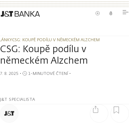
LÁNKY
CSG: KOUPĚ PODÍLU V NĚMECKÉM ALZCHEM
LÁNKY
CSG: KOUPĚ PODÍLU V NĚMECKÉM ALZCHEM
CSG: Koupě podílu v
německém Alzchem
7. 8. 2025
・
1-MINUTOVÉ ČTENÍ
・
J&T SPECIALISTA