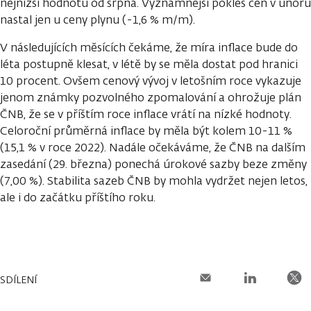
nejnižší hodnotu od srpna. Významnější pokles cen v únoru
nastal jen u ceny plynu (-1,6 % m/m).
V následujících měsících čekáme, že míra inflace bude do
léta postupně klesat, v létě by se měla dostat pod hranici
10 procent. Ovšem cenový vývoj v letošním roce vykazuje
jenom známky pozvolného zpomalování a ohrožuje plán
ČNB, že se v příštím roce inflace vrátí na nízké hodnoty.
Celoroční průměrná inflace by měla být kolem 10-11 %
(15,1 % v roce 2022). Nadále očekáváme, že ČNB na dalším
zasedání (29. března) ponechá úrokové sazby beze změny
(7,00 %). Stabilita sazeb ČNB by mohla vydržet nejen letos,
ale i do začátku příštího roku.
SDÍLENÍ