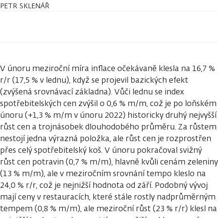
PETR SKLENÁŘ
V únoru meziroční míra inflace očekávaně klesla na 16,7 %
r/r (17,5 % v lednu), když se projevil bazických efekt
(zvýšená srovnávací základna). Vůči lednu se index
spotřebitelských cen zvýšil o 0,6 % m/m, což je po loňském
únoru (+1,3 % m/m v únoru 2022) historicky druhý nejvyšší
růst cen a trojnásobek dlouhodobého průměru. Za růstem
nestojí jedna výrazná položka, ale růst cen je rozprostřen
přes celý spotřebitelský koš. V únoru pokračoval svižný
růst cen potravin (0,7 % m/m), hlavně kvůli cenám zeleniny
(13 % m/m), ale v meziročním srovnání tempo kleslo na
24,0 % r/r, což je nejnižší hodnota od září. Podobný vývoj
mají ceny v restauracích, které stále rostly nadprůměrným
tempem (0,8 % m/m), ale meziroční růst (23 % r/r) klesl na