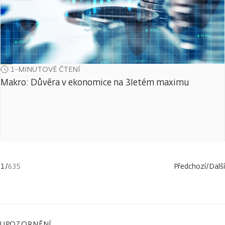
1-MINUTOVÉ ČTENÍ
Makro: Důvěra v ekonomice na 3letém maximu
1
/
635
Předchozí
/
Další
UPOZORNĚNÍ