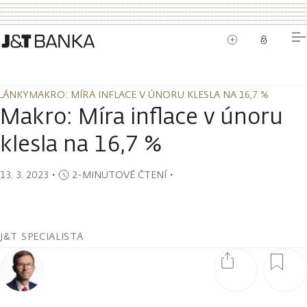
LÁNKY
MAKRO: MÍRA INFLACE V ÚNORU KLESLA NA 16,7 %
LÁNKY
MAKRO: MÍRA INFLACE V ÚNORU KLESLA NA 16,7 %
Makro: Míra inflace v únoru
klesla na 16,7 %
13. 3. 2023
・
2-MINUTOVÉ ČTENÍ
・
J&T SPECIALISTA