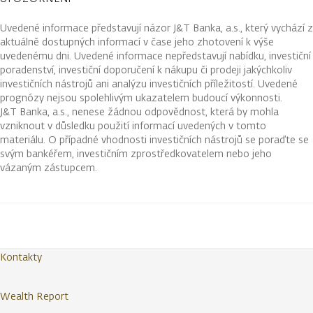
Uvedené informace představují názor J&T Banka, a.s., který vychází z
aktuálně dostupných informací v čase jeho zhotovení k výše
uvedenému dni. Uvedené informace nepředstavují nabídku, investiční
poradenství, investiční doporučení k nákupu či prodeji jakýchkoliv
investičních nástrojů ani analýzu investičních příležitostí. Uvedené
prognózy nejsou spolehlivým ukazatelem budoucí výkonnosti.
J&T Banka, a.s., nenese žádnou odpovědnost, která by mohla
vzniknout v důsledku použití informací uvedených v tomto
materiálu. O případné vhodnosti investičních nástrojů se poraďte se
svým bankéřem, investičním zprostředkovatelem nebo jeho
vázaným zástupcem.
Kontakty
Wealth Report