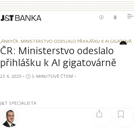
LÁNKY
ČR: MINISTERSTVO ODESLALO PŘIHLÁŠKU K AI GIGATOVÁ
LÁNKY
ČR: MINISTERSTVO ODESLALO PŘIHLÁŠKU K AI GIGATOVÁ
ČR: Ministerstvo odeslalo
přihlášku k AI gigatovárně
23. 6. 2025
・
1-MINUTOVÉ ČTENÍ
・
J&T SPECIALISTA