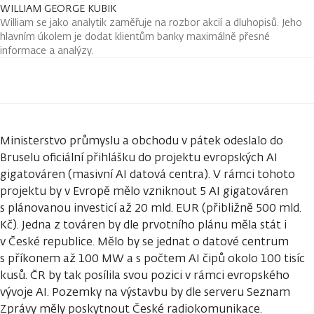
WILLIAM GEORGE KUBIK
William se jako analytik zaměřuje na rozbor akcií a dluhopisů. Jeho
hlavním úkolem je dodat klientům banky maximálně přesné
informace a analýzy.
Ministerstvo průmyslu a obchodu v pátek odeslalo do
Bruselu oficiální přihlášku do projektu evropských AI
gigatováren (masivní AI datová centra). V rámci tohoto
projektu by v Evropě mělo vzniknout 5 AI gigatováren
s plánovanou investicí až 20 mld. EUR (přibližně 500 mld.
Kč). Jedna z továren by dle prvotního plánu měla stát i
v České republice. Mělo by se jednat o datové centrum
s příkonem až 100 MW a s počtem AI čipů okolo 100 tisíc
kusů. ČR by tak posílila svou pozici v rámci evropského
vývoje AI. Pozemky na výstavbu by dle serveru Seznam
Zprávy měly poskytnout České radiokomunikace.