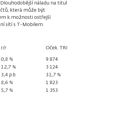
 Dlouhodobější náladu na titul
očtů, která může být
em k možnosti ostřejší
ní sítí s T-Mobilem.
r/r
Oček. TRH
0,8 %
9 874
12,7 %
3 124
3,4 p.b.
31,7 %
8,6 %
1 823
5,7 %
1 353