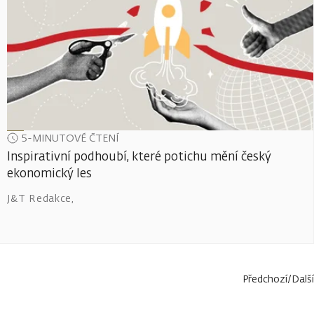
5-MINUTOVÉ ČTENÍ
Inspirativní podhoubí, které potichu mění český
ekonomický les
J&T Redakce
,
Předchozí
/
Další