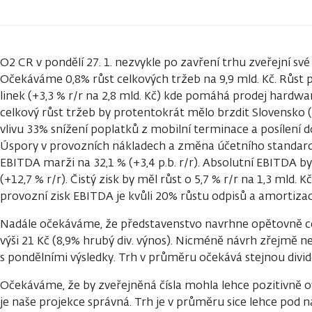
O2 CR v pondělí 27. 1. nezvykle po zavření trhu zveřejní své
Očekáváme 0,8% růst celkových tržeb na 9,9 mld. Kč. Růst 
linek (+3,3 % r/r na 2,8 mld. Kč) kde pomáhá prodej hard
celkový růst tržeb by protentokrát mělo brzdit Slovensko (-1
vlivu 33% snížení poplatků z mobilní terminace a posílení 
Úspory v provozních nákladech a změna účetního standardu
EBITDA marži na 32,1 % (+3,4 p.b. r/r). Absolutní EBITDA b
(+12,7 % r/r). Čistý zisk by měl růst o 5,7 % r/r na 1,3 mld. 
provozní zisk EBITDA je kvůli 20% růstu odpisů a amortizace
Nadále očekáváme, že představenstvo navrhne opětovně c
výši 21 Kč (8,9% hrubý div. výnos). Nicméně návrh zřejmě 
s pondělními výsledky. Trh v průměru očekává stejnou divi
Očekáváme, že by zveřejněná čísla mohla lehce pozitivně ov
je naše projekce správná. Trh je v průměru sice lehce pod n