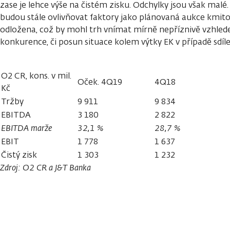
zase je lehce výše na čistém zisku. Odchylky jsou však malé.
budou stále ovlivňovat faktory jako plánovaná aukce kmit
odložena, což by mohl trh vnímat mírně nepříznivě vzhled
konkurence, či posun situace kolem výtky EK v případě sdíle
O2 CR, kons. v mil.
Oček. 4Q19
4Q18
Kč
Tržby
9 911
9 834
EBITDA
3 180
2 822
EBITDA marže
32,1 %
28,7 %
EBIT
1 778
1 637
Čistý zisk
1 303
1 232
Zdroj: O2 CR a J
&T Banka