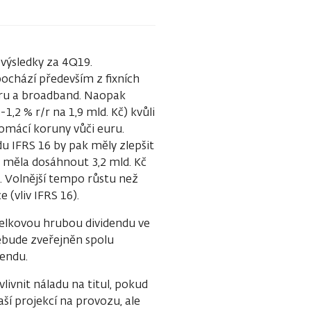
 výsledky za 4Q19.
pochází především z fixních
waru a broadband. Naopak
,2 % r/r na 1,9 mld. Kč) kvůli
domácí koruny vůči euru.
 IFRS 16 by pak měly zlepšit
y měla dosáhnout 3,2 mld. Kč
Kč. Volnější tempo růstu než
 (vliv IFRS 16).
elkovou hrubou dividendu ve
nebude zveřejněn spolu
dendu.
livnit náladu na titul, pokud
aší projekcí na provozu, ale