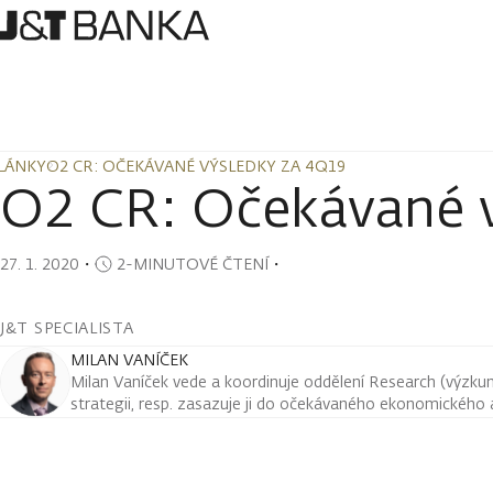
LÁNKY
O2 CR: OČEKÁVANÉ VÝSLEDKY ZA 4Q19
LÁNKY
O2 CR: OČEKÁVANÉ VÝSLEDKY ZA 4Q19
O2 CR: Očekávané 
27. 1. 2020
・
2-MINUTOVÉ ČTENÍ
・
J&T SPECIALISTA
MILAN VANÍČEK
Milan Vaníček vede a koordinuje oddělení Research (výzkum 
strategii, resp. zasazuje ji do očekávaného ekonomického a