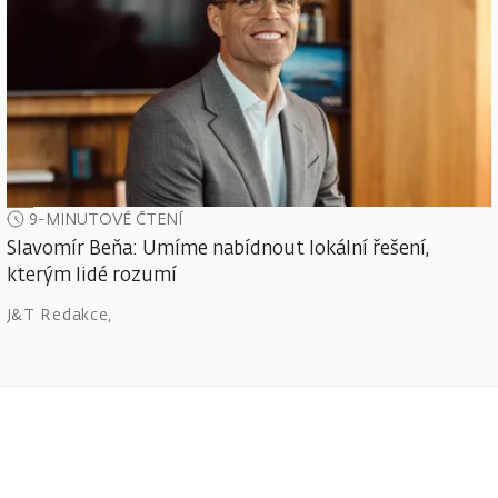
9-MINUTOVÉ ČTENÍ
Slavomír Beňa: Umíme nabídnout lokální řešení,
kterým lidé rozumí
J&T Redakce
,