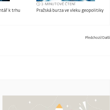
1-MINUTOVÉ ČTENÍ
tář k trhu
Pražská burza ve vleku geopolitiky
Předchozí
/
Další