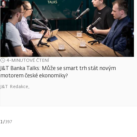
4-MINUTOVÉ ČTENÍ
J&T Banka Talks: Může se smart trh stát novým
motorem české ekonomiky?
J&T Redakce
,
1
/
397