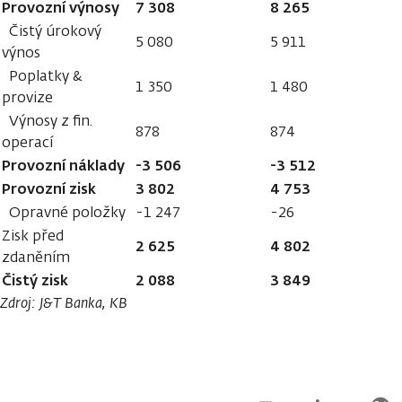
Provozní výnosy
7 308
8 265
Čistý úrokový
5 080
5 911
výnos
Poplatky &
1 350
1 480
provize
Výnosy z fin.
878
874
operací
Provozní náklady
-3 506
-3 512
Provozní zisk
3 802
4 753
Opravné položky
-1 247
-26
Zisk před
2 625
4 802
zdaněním
Čistý zisk
2 088
3 849
Zdroj: J&T Banka, KB