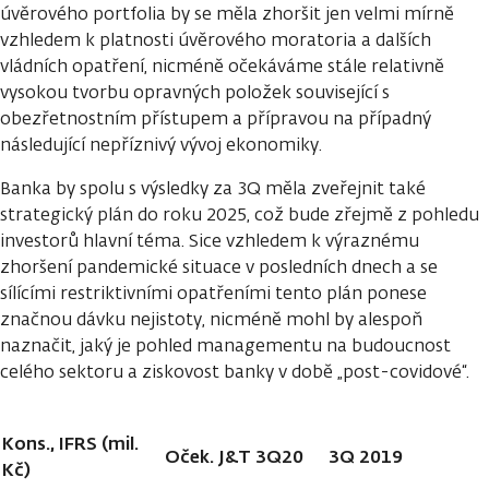
úvěrového portfolia by se měla zhoršit jen velmi mírně
vzhledem k platnosti úvěrového moratoria a dalších
vládních opatření, nicméně očekáváme stále relativně
vysokou tvorbu opravných položek související s
obezřetnostním přístupem a přípravou na případný
následující nepříznivý vývoj ekonomiky.
Banka by spolu s výsledky za 3Q měla zveřejnit také
strategický plán do roku 2025, což bude zřejmě z pohledu
investorů hlavní téma. Sice vzhledem k výraznému
zhoršení pandemické situace v posledních dnech a se
sílícími restriktivními opatřeními tento plán ponese
značnou dávku nejistoty, nicméně mohl by alespoň
naznačit, jaký je pohled managementu na budoucnost
celého sektoru a ziskovost banky v době „post-covidové“.
Kons., IFRS (mil.
Oček. J&T 3Q20
3Q 2019
Kč)