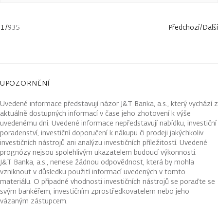
1
/
935
Předchozí
/
Další
UPOZORNĚNÍ
Uvedené informace představují názor J&T Banka, a.s., který vychází z
aktuálně dostupných informací v čase jeho zhotovení k výše
uvedenému dni. Uvedené informace nepředstavují nabídku, investiční
poradenství, investiční doporučení k nákupu či prodeji jakýchkoliv
investičních nástrojů ani analýzu investičních příležitostí. Uvedené
prognózy nejsou spolehlivým ukazatelem budoucí výkonnosti.
J&T Banka, a.s., nenese žádnou odpovědnost, která by mohla
vzniknout v důsledku použití informací uvedených v tomto
materiálu. O případné vhodnosti investičních nástrojů se poraďte se
svým bankéřem, investičním zprostředkovatelem nebo jeho
vázaným zástupcem.