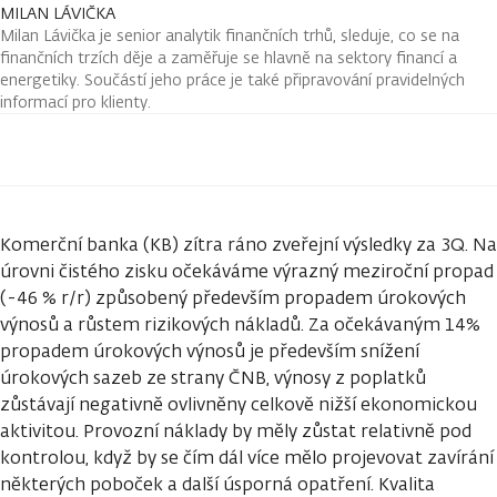
MILAN LÁVIČKA
Milan Lávička je senior analytik finančních trhů, sleduje, co se na
finančních trzích děje a zaměřuje se hlavně na sektory financí a
energetiky. Součástí jeho práce je také připravování pravidelných
informací pro klienty.
Komerční banka (KB) zítra ráno zveřejní výsledky za 3Q. Na
úrovni čistého zisku očekáváme výrazný meziroční propad
(-46 % r/r) způsobený především propadem úrokových
výnosů a růstem rizikových nákladů. Za očekávaným 14%
propadem úrokových výnosů je především snížení
úrokových sazeb ze strany ČNB, výnosy z poplatků
zůstávají negativně ovlivněny celkově nižší ekonomickou
aktivitou. Provozní náklady by měly zůstat relativně pod
kontrolou, když by se čím dál více mělo projevovat zavírání
některých poboček a další úsporná opatření. Kvalita