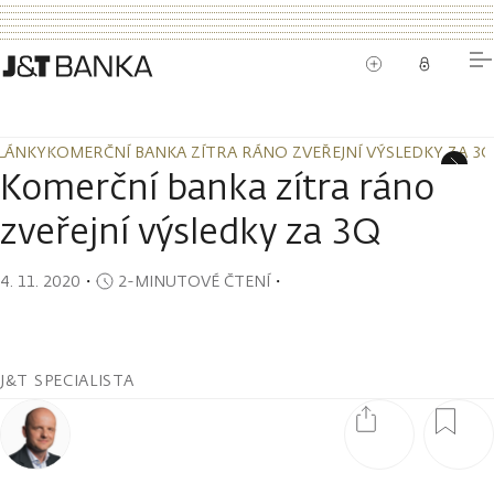
LÁNKY
KOMERČNÍ BANKA ZÍTRA RÁNO ZVEŘEJNÍ VÝSLEDKY ZA 3Q
LÁNKY
KOMERČNÍ BANKA ZÍTRA RÁNO ZVEŘEJNÍ VÝSLEDKY ZA 3Q
Komerční banka zítra ráno
zveřejní výsledky za 3Q
4. 11. 2020
・
2-MINUTOVÉ ČTENÍ
・
J&T SPECIALISTA