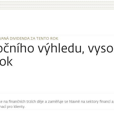
VANÁ DIVIDENDA ZA TENTO ROK
VANÁ DIVIDENDA ZA TENTO ROK
ročního výhledu, vy
rok
 se na finančních trzích děje a zaměřuje se hlavně na sektory financí a
mací pro klienty.