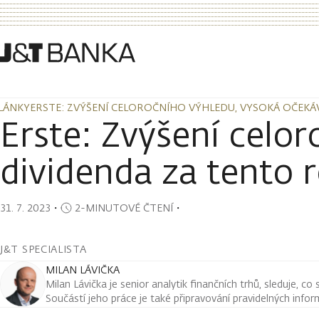
LÁNKY
ERSTE: ZVÝŠENÍ CELOROČNÍHO VÝHLEDU, VYSOKÁ OČEKÁ
LÁNKY
ERSTE: ZVÝŠENÍ CELOROČNÍHO VÝHLEDU, VYSOKÁ OČEKÁ
Erste: Zvýšení celo
dividenda za tento 
31. 7. 2023
・
2-MINUTOVÉ ČTENÍ
・
J&T SPECIALISTA
MILAN LÁVIČKA
Milan Lávička je senior analytik finančních trhů, sleduje, co
Součástí jeho práce je také připravování pravidelných infor