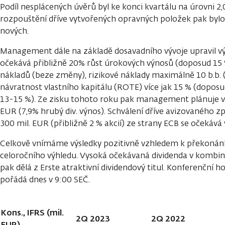
Podíl nesplácených úvěrů byl ke konci kvartálu na úrovni 2,
rozpouštění dříve vytvořených opravných položek pak bylo 
nových.
Management dále na základě dosavadního vývoje upravil vý
očekává přibližně 20% růst úrokových výnosů (doposud 15 
nákladů (beze změny), rizikové náklady maximálně 10 b.b. 
návratnost vlastního kapitálu (ROTE) více jak 15 % (doposu
13-15 %). Ze zisku tohoto roku pak management plánuje vyp
EUR (7,9% hrubý div. výnos). Schválení dříve avizovaného z
300 mil. EUR (přibližně 2 % akcií) ze strany ECB se očekává 
Celkově vnímáme výsledky pozitivně vzhledem k překonání
celoročního výhledu. Vysoká očekávaná dividenda v kombina
pak dělá z Erste atraktivní dividendový titul. Konferenční 
pořádá dnes v 9:00 SEČ.
Kons., IFRS (mil.
2Q 2023
2Q 2022
EUR)