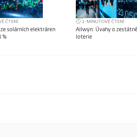
É ČTENÍ
1-MINUTOVÉ ČTENÍ
ze solárních elektráren
Allwyn: Úvahy o zestátně
3 %
loterie