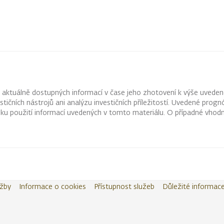
z aktuálně dostupných informací v čase jeho zhotovení k výše uveden
vestičních nástrojů ani analýzu investičních příležitostí. Uvedené pr
ku použití informací uvedených v tomto materiálu. O případné vhodn
užby
Informace o cookies
Přístupnost služeb
Důležité informac