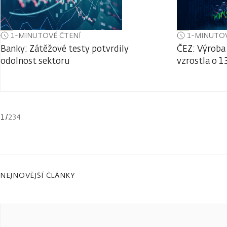
1-MINUTOVÉ ČTENÍ
1-MINUTOV
Banky: Zátěžové testy potvrdily
ČEZ: Výroba 
odolnost sektoru
vzrostla o 1
1
/
234
NEJNOVĚJŠÍ ČLÁNKY