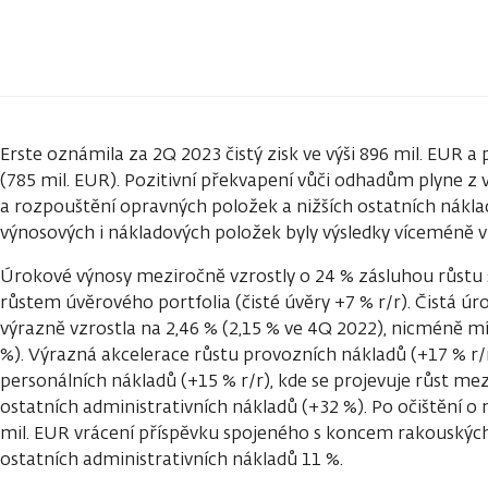
Erste oznámila za 2Q 2023 čistý zisk ve výši 896 mil. EUR a
(785 mil. EUR). Pozitivní překvapení vůči odhadům plyne z
a rozpouštění opravných položek a nižších ostatních nákla
výnosových i nákladových položek byly výsledky víceméně v
Úrokové výnosy meziročně vzrostly o 24 % zásluhou růstu 
růstem úvěrového portfolia (čisté úvěry +7 % r/r). Čistá 
výrazně vzrostla na 2,46 % (2,15 % ve 4Q 2022), nicméně mí
%). Výrazná akcelerace růstu provozních nákladů (+17 % r/
personálních nákladů (+15 % r/r), kde se projevuje růst m
ostatních administrativních nákladů (+32 %). Po očištění 
mil. EUR vrácení příspěvku spojeného s koncem rakouských 
ostatních administrativních nákladů 11 %.