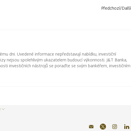
Předchozí
/
Další
ému dni. Uvedené informace nepředstavují nabídku, investiční
ognózy nejsou spolehlivým ukazatelem budoucí výkonnosti. J&T Banka,
osti investičních nástrojů se poraďte se svým bankéřem, investičním
e