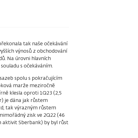
 překonala tak naše očekávání
 vyšších výnosů z obchodování
dů. Na úrovni hlavních
 souladu s očekáváním.
sazeb spolu s pokračujícím
úroková marže meziročně
rně klesla oproti 1Q23 (2,5
r) je dána jak růstem
ezd, tak výrazným růstem
o mimořádný zisk ve 2Q22 (46
aktivit Sberbank) by byl růst