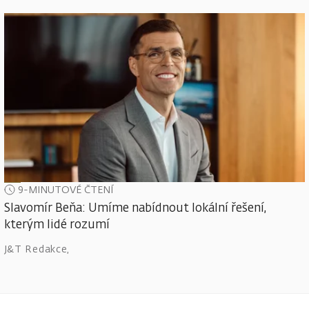
9-MINUTOVÉ ČTENÍ
Slavomír Beňa: Umíme nabídnout lokální řešení,
kterým lidé rozumí
J&T Redakce
,