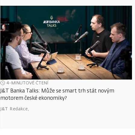
4-MINUTOVÉ ČTENÍ
J&T Banka Talks: Může se smart trh stát novým
motorem české ekonomiky?
J&T Redakce
,