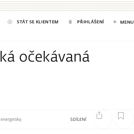
STÁT SE KLIENTEM
PŘIHLÁŠENÍ
MENU
soká očekávaná
 energetiky.
SDÍLENÍ