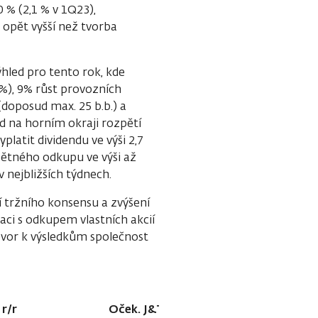
0 % (2,1 % v 1Q23),
opět vyšší než tvorba
hled pro tento rok, kde
%), 9% růst provozních
(doposud max. 25 b.b.) a
d na horním okraji rozpětí
latit dividendu ve výši 2,7
pětného odkupu ve výši až
v nejbližších týdnech.
 tržního konsensu a zvýšení
ci s odkupem vlastních akcií
hovor k výsledkům společnost
r/r
Oček. J&T
Konsensus