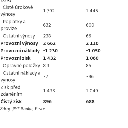
Čisté úrokové
1 792
1 445
výnosy
Poplatky a
632
600
provize
Ostatní výnosy
238
66
Provozní výnosy
2 662
2 110
Provozní náklady
-1 230
-1 050
Provozní zisk
1 432
1 060
Opravné položky
8,3
85
Ostatní náklady a
-7
-96
výnosy
Zisk před
1 433
1 049
zdaněním
Čistý zisk
896
688
Zdroj: J&T Banka, Erste