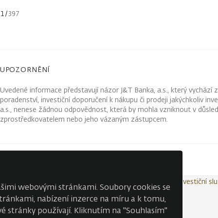
1
/
397
UPOZORNĚNÍ
Uvedené informace představují názor J&T Banka, a.s., který vychází 
poradenství, investiční doporučení k nákupu či prodeji jakýchkoliv in
a.s., nenese žádnou odpovědnost, která by mohla vzniknout v důsled
zprostředkovatelem nebo jeho vázaným zástupcem.
Kontakty
Wealth Report
Ochrana osobních údajů
Investiční sl
našimi webovými stránkami. Soubory cookies se
 stránkami, nabízení inzerce na míru a k tomu,
é stránky používají. Kliknutím na "Souhlasím"
© J&T BANKA, a.s. 2026