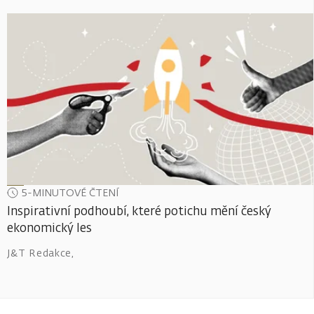
5-MINUTOVÉ ČTENÍ
Inspirativní podhoubí, které potichu mění český
ekonomický les
J&T Redakce
,