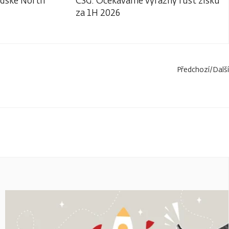
adské North
CSG: Očekáváme výrazný růst zisku
za 1H 2026
Předchozí
/
Další