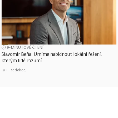
9-MINUTOVÉ ČTENÍ
Slavomír Beňa: Umíme nabídnout lokální řešení,
kterým lidé rozumí
J&T Redakce
,