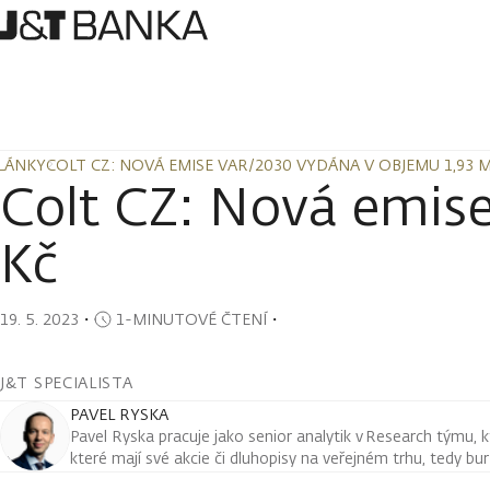
LÁNKY
COLT CZ: NOVÁ EMISE VAR/2030 VYDÁNA V OBJEMU 1,93 M
LÁNKY
COLT CZ: NOVÁ EMISE VAR/2030 VYDÁNA V OBJEMU 1,93 M
Colt CZ: Nová emis
Kč
19. 5. 2023
・
1-MINUTOVÉ ČTENÍ
・
J&T SPECIALISTA
PAVEL RYSKA
Pavel Ryska pracuje jako senior analytik v Research týmu, k
které mají své akcie či dluhopisy na veřejném trhu, tedy bu