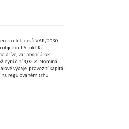
u emisi dluhopisů VAR/2030
m objemu 1,5 mld. Kč
 dříve, variabilní úrok
ož nyní činí 9,02 %. Nominál
álové výdaje, provozní kapitál
ání na regulovaném trhu