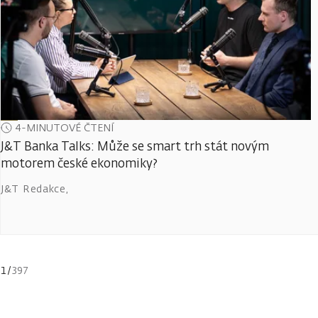
4-MINUTOVÉ ČTENÍ
J&T Banka Talks: Může se smart trh stát novým
motorem české ekonomiky?
J&T Redakce
,
1
/
397