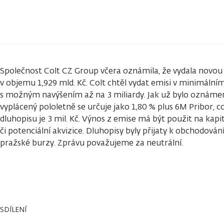
Společnost Colt CZ Group včera oznámila, že vydala novo
v objemu 1,929 mld. Kč. Colt chtěl vydat emisi v minimální
s možným navýšením až na 3 miliardy. Jak už bylo oznámeno
vyplácený pololetně se určuje jako 1,80 % plus 6M Pribor, c
dluhopisu je 3 mil. Kč. Výnos z emise má být použit na kapit
či potenciální akvizice. Dluhopisy byly přijaty k obchodov
pražské burzy. Zprávu považujeme za neutrální.
SDÍLENÍ