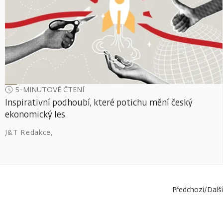
5-MINUTOVÉ ČTENÍ
Inspirativní podhoubí, které potichu mění český
ekonomický les
J&T Redakce
,
Předchozí
/
Další