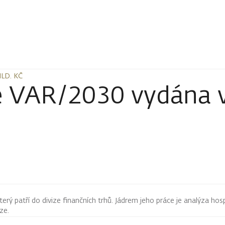
LD. KČ
LD. KČ
e VAR/2030 vydána v
terý patří do divize finančních trhů. Jádrem jeho práce je analýza hos
rze.