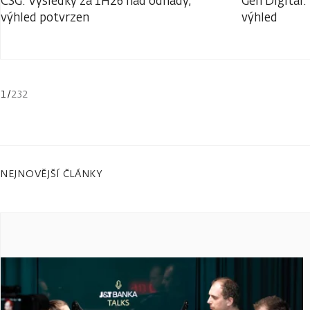
CSG: Výsledky za 1H26 nad odhady,
Gen Digital:
výhled potvrzen
výhled
1
/
232
NEJNOVĚJŠÍ ČLÁNKY