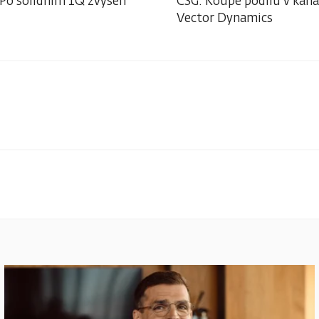
 Po solidním 1Q zvýšen
CSG: Koupě podílu v kan
Vector Dynamics