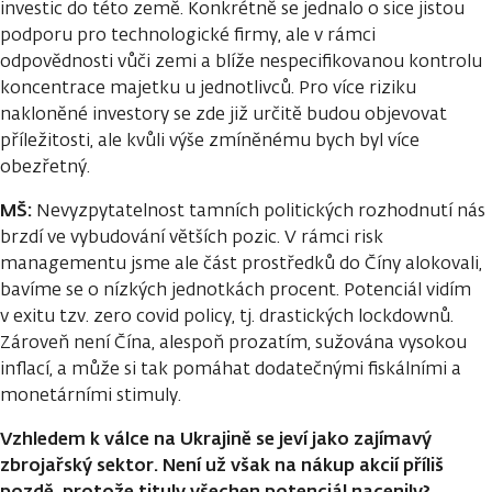
investic do této země. Konkrétně se jednalo o sice jistou
podporu pro technologické firmy, ale v rámci
odpovědnosti vůči zemi a blíže nespecifikovanou kontrolu
koncentrace majetku u jednotlivců. Pro více riziku
nakloněné investory se zde již určitě budou objevovat
příležitosti, ale kvůli výše zmíněnému bych byl více
obezřetný.
MŠ:
Nevyzpytatelnost tamních politických rozhodnutí nás
brzdí ve vybudování větších pozic. V rámci risk
managementu jsme ale část prostředků do Číny alokovali,
bavíme se o nízkých jednotkách procent. Potenciál vidím
v exitu tzv. zero covid policy, tj. drastických lockdownů.
Zároveň není Čína, alespoň prozatím, sužována vysokou
inflací, a může si tak pomáhat dodatečnými fiskálními a
monetárními stimuly.
Vzhledem k válce na Ukrajině se jeví jako zajímavý
zbrojařský sektor. Není už však na nákup akcií příliš
pozdě, protože tituly všechen potenciál nacenily?