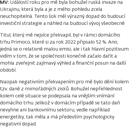
MV:
Událostí roku pro mě byla bohužel ruská invaze na
Ukrajinu, která byla a je z mého pohledu zcela
neuchopitelná. Tento šok měl výrazný dopad do budoucí
investiční strategie a náhled na budoucí vývoj všeobecně.
Titul, který mě nejvíce překvapil, byl v rámci domácího
trhu Primoco, které si za rok 2022 připsalo 52 %. Ano,
jedná se o relativně malou emisi, ale i tak hlavní pozitivum
vidím v tom, že se společnosti konečně začalo dařit a
mohla zveřejnit zajímavý výhled a finanční posun na další
období.
Naopak negativním překvapením pro mě bylo dění kolem
tzv. daně z mimořádných zisků. Bohužel nepřehlednost
kolem celé situace se podepsala na vnějším vnímání
domácího trhu. Jelikož v domácím případě se tato daň
nevyhne ani bankovnímu sektoru, vedle například
energetiky, tak měla a má především psychologicky
negativní dopad.