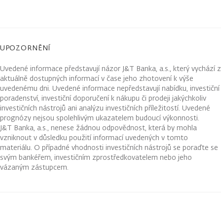
UPOZORNĚNÍ
Uvedené informace představují názor J&T Banka, a.s., který vychází z
aktuálně dostupných informací v čase jeho zhotovení k výše
uvedenému dni. Uvedené informace nepředstavují nabídku, investiční
poradenství, investiční doporučení k nákupu či prodeji jakýchkoliv
investičních nástrojů ani analýzu investičních příležitostí. Uvedené
prognózy nejsou spolehlivým ukazatelem budoucí výkonnosti.
J&T Banka, a.s., nenese žádnou odpovědnost, která by mohla
vzniknout v důsledku použití informací uvedených v tomto
materiálu. O případné vhodnosti investičních nástrojů se poraďte se
svým bankéřem, investičním zprostředkovatelem nebo jeho
vázaným zástupcem.