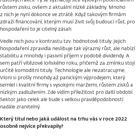
růstem zisku, ovšem z aktuální nízké základny. Mnoho
z nich je nyní dokonce ve ztrátě. Když takovým firmám
zdraží financování, kterým musí živit svůj budoucí růst, pro
hospodaření to je citelný zásah.
Vedle nich jsou v kontrastu tzv. hodnotové tituly. Jejich
hospodaření zpravidla neslibuje tak výrazný růst, ale nabízí
stabilitu a mnohdy i pasivní příjem v podobě dividendy. A
sem patří vítězové loňského roku, přičemž za zmínku stojí
určitě komoditní tituly. Technologie ale nezatracujme.
Vloni si prošly mnohdy až panickým výprodejem, který
semlel i kvalitní firmy s vysokými maržemi, růstem zisků a
nízkým zadlužením. Zde vidím příležitost pro další období.
Sektor jako celek ale bude s velkou pravděpodobností
nadále zranitelný.
Který titul nebo jaká událost na trhu vás v roce 2022
osobně nejvíce překvapily?