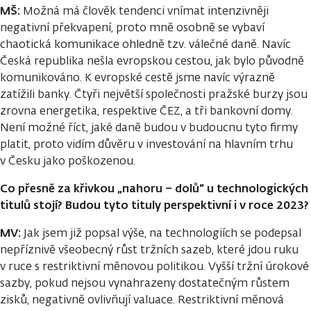
MŠ:
Možná má člověk tendenci vnímat intenzivněji
negativní překvapení, proto mně osobně se vybaví
chaotická komunikace ohledně tzv. válečné daně. Navíc
Česká republika nešla evropskou cestou, jak bylo původně
komunikováno. K evropské cestě jsme navíc výrazně
zatížili banky. Čtyři největší společnosti pražské burzy jsou
zrovna energetika, respektive ČEZ, a tři bankovní domy.
Není možné říct, jaké daně budou v budoucnu tyto firmy
platit, proto vidím důvěru v investování na hlavním trhu
v Česku jako poškozenou.
Co přesně za křivkou „nahoru – dolů“ u technologických
titulů stojí? Budou tyto tituly perspektivní i v roce 2023?
MV:
Jak jsem již popsal výše, na technologiích se podepsal
nepříznivě všeobecný růst tržních sazeb, které jdou ruku
v ruce s restriktivní měnovou politikou. Vyšší tržní úrokové
sazby, pokud nejsou vynahrazeny dostatečným růstem
zisků, negativně ovlivňují valuace. Restriktivní měnová