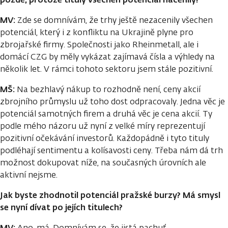
MV:
Zde se domnívám, že trhy ještě nezacenily všechen
potenciál, který i z konfliktu na Ukrajině plyne pro
zbrojařské firmy. Společnosti jako Rheinmetall, ale i
domácí CZG by měly vykázat zajímavá čísla a výhledy na
několik let. V rámci tohoto sektoru jsem stále pozitivní.
MŠ:
Na bezhlavý nákup to rozhodně není, ceny akcií
zbrojního průmyslu už toho dost odpracovaly. Jedna věc je
potenciál samotných firem a druhá věc je cena akcií. Ty
podle mého názoru už nyní z velké míry reprezentují
pozitivní očekávání investorů. Každopádně i tyto tituly
podléhají sentimentu a kolísavosti ceny. Třeba nám dá trh
možnost dokupovat níže, na současných úrovních ale
aktivní nejsme.
Jak byste zhodnotil potenciál pražské burzy? Má smysl
se nyní dívat po jejích titulech?
MV:
Ano, má. Domnívám se, že jistá pachuť