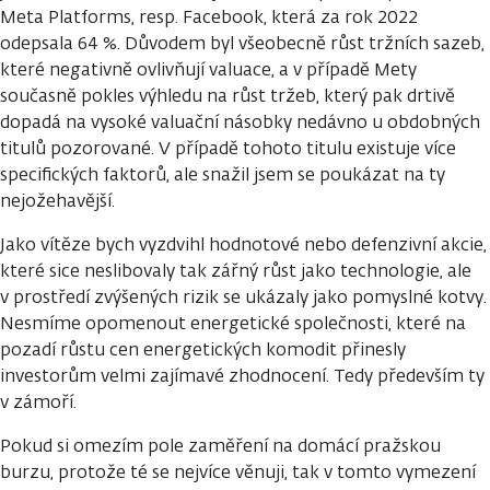
Meta Platforms, resp. Facebook, která za rok 2022
odepsala 64 %. Důvodem byl všeobecně růst tržních sazeb,
které negativně ovlivňují valuace, a v případě Mety
současně pokles výhledu na růst tržeb, který pak drtivě
dopadá na vysoké valuační násobky nedávno u obdobných
titulů pozorované. V případě tohoto titulu existuje více
specifických faktorů, ale snažil jsem se poukázat na ty
nejožehavější.
Jako vítěze bych vyzdvihl hodnotové nebo defenzivní akcie,
které sice neslibovaly tak zářný růst jako technologie, ale
v prostředí zvýšených rizik se ukázaly jako pomyslné kotvy.
Nesmíme opomenout energetické společnosti, které na
pozadí růstu cen energetických komodit přinesly
investorům velmi zajímavé zhodnocení. Tedy především ty
v zámoří.
Pokud si omezím pole zaměření na domácí pražskou
burzu, protože té se nejvíce věnuji, tak v tomto vymezení