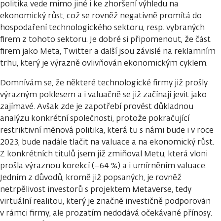
politika vede mimo jiné i ke zhoršení výhledu na
ekonomický růst, což se rovněž negativně promítá do
hospodaření technologického sektoru, resp. vybraných
firem z tohoto sektoru. Je dobré si připomenout, že část
firem jako Meta, Twitter a další jsou závislé na reklamním
trhu, který je výrazně ovlivňován ekonomickým cyklem.
Domnívám se, že některé technologické firmy již prošly
výrazným poklesem a i valuačně se již začínají jevit jako
zajímavé. Avšak zde je zapotřebí provést důkladnou
analýzu konkrétní společnosti, protože pokračující
restriktivní měnová politika, která tu s námi bude i v roce
2023, bude nadále tlačit na valuace a na ekonomický růst.
Z konkrétních titulů jsem již zmiňoval Metu, která vloni
prošla výraznou korekcí (−64 %) a i umírněním valuace.
Jedním z důvodů, kromě již popsaných, je rovněž
netrpělivost investorů s projektem Metaverse, tedy
virtuální realitou, který je značně investičně podporován
v rámci firmy, ale prozatím nedodává očekávané přínosy.