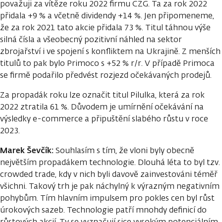
považuji za vítěze roku 2022 firmu CZG. Ta za rok 2022
přidala +9 % a včetně dividendy +14 %. Jen připomeneme,
že za rok 2021 tato akcie přidala 73 %. Titul táhnou výše
silná čísla a všeobecný pozitivní náhled na sektor
zbrojařství i ve spojení s konfliktem na Ukrajině. Z menších
titulů to pak bylo Primoco s +52 % r/r. V případě Primoca
se firmě podařilo předvést rozjezd očekávaných prodejů.
Za propadák roku lze označit titul Pilulka, která za rok
2022 ztratila 61 %. Důvodem je umírnění očekávání na
výsledky e-commerce a připuštění slabého růstu v roce
2023.
Marek Ševčík:
Souhlasím s tím, že vloni byly obecně
největším propadákem technologie. Dlouhá léta to byl tzv.
crowded trade, kdy v nich byli davově zainvestováni téměř
všichni. Takový trh je pak náchylný k výrazným negativním
pohybům. Tím hlavním impulsem pro pokles cen byl růst
úrokových sazeb. Technologie patří mnohdy definicí do
růstových akcií. Ty se vyznačují sice vysokým potenciálním