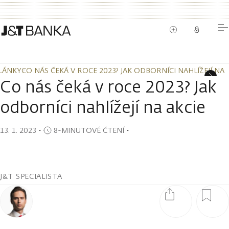
LÁNKY
CO NÁS ČEKÁ V ROCE 2023? JAK ODBORNÍCI NAHLÍŽEJÍ NA 
LÁNKY
CO NÁS ČEKÁ V ROCE 2023? JAK ODBORNÍCI NAHLÍŽEJÍ NA 
Co nás čeká v roce 2023? Jak
odborníci nahlížejí na akcie
13. 1. 2023
・
8-MINUTOVÉ ČTENÍ
・
J&T SPECIALISTA