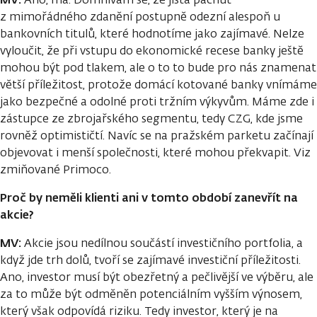
z mimořádného zdanění postupně odezní alespoň u
bankovních titulů, které hodnotíme jako zajímavé. Nelze
vyloučit, že při vstupu do ekonomické recese banky ještě
mohou být pod tlakem, ale o to to bude pro nás znamenat
větší příležitost, protože domácí kotované banky vnímáme
jako bezpečné a odolné proti tržním výkyvům. Máme zde i
zástupce ze zbrojařského segmentu, tedy CZG, kde jsme
rovněž optimističtí. Navíc se na pražském parketu začínají
objevovat i menší společnosti, které mohou překvapit. Viz
zmiňované Primoco.
Proč by neměli klienti ani v tomto období zanevřít na
akcie?
MV:
Akcie jsou nedílnou součástí investičního portfolia, a
když jde trh dolů, tvoří se zajímavé investiční příležitosti.
Ano, investor musí být obezřetný a pečlivější ve výběru, ale
za to může být odměněn potenciálním vyšším výnosem,
který však odpovídá riziku. Tedy investor, který je na