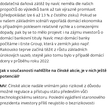
dodatečná daňová zátěž by navíc neměla dle našich
propočtů do výsledků bank až tak výrazně promluvit
(předpokládat lze 6 až 13 % z čistého zisku). Pokud se
v našem základním scénáři vypořádá domácí ekonomika
s případným poklesem relativně rychle a s omezenými
dopady, pak by se to mělo projevit i na zájmu investorů o
domácí bankovní tituly. Navíc mezi domácí banky
počítáme i Erste Group, která v zemích jako např.
Rakousko teprve začíná těžit z růstu základních
úrokových sazeb, stejně jako tomu bylo v případě domácí
dcery v průběhu roku 2022.
Jak v současnosti nahlížíte na čínské akcie, je v nich ještě
potenciál?
MV:
Čínské akcie nadále vnímám jako rizikové z důvodu
možné regulace a přístupu státu především vůči
technologickému sektoru. Poslední vyjádření staronového
prezidenta investory příliš neujistilo o bezrizikovosti