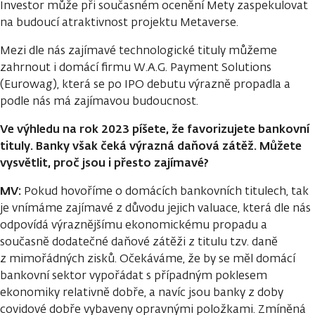
Investor může při současném ocenění Mety zaspekulovat
na budoucí atraktivnost projektu Metaverse.
Mezi dle nás zajímavé technologické tituly můžeme
zahrnout i domácí firmu W.A.G. Payment Solutions
(Eurowag), která se po IPO debutu výrazně propadla a
podle nás má zajímavou budoucnost.
Ve výhledu na rok 2023 píšete, že favorizujete bankovní
tituly. Banky však čeká výrazná daňová zátěž. Můžete
vysvětlit, proč jsou i přesto zajímavé?
MV:
Pokud hovoříme o domácích bankovních titulech, tak
je vnímáme zajímavé z důvodu jejich valuace, která dle nás
odpovídá výraznějšímu ekonomickému propadu a
současně dodatečné daňové zátěži z titulu tzv. daně
z mimořádných zisků. Očekáváme, že by se měl domácí
bankovní sektor vypořádat s případným poklesem
ekonomiky relativně dobře, a navíc jsou banky z doby
covidové dobře vybaveny opravnými položkami. Zmíněná