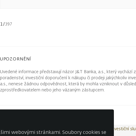
1
/
397
UPOZORNĚNÍ
Uvedené informace představují názor J&T Banka, a.s., který vychází 
poradenství, investiční doporučení k nákupu či prodeji jakýchkoliv in
a.s., nenese žádnou odpovědnost, která by mohla vzniknout v důsled
zprostředkovatelem nebo jeho vázaným zástupcem.
Kontakty
Wealth Report
Ochrana osobních údajů
Investiční sl
našimi webovými stránkami. Soubory cookies se