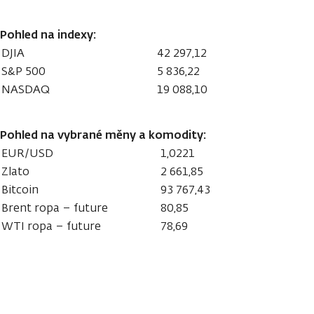
Pohled na indexy:
DJIA
42 297,12
S&P 500
5 836,22
NASDAQ
19 088,10
Pohled na vybrané měny a komodity:
EUR/USD
1,0221
Zlato
2 661,85
Bitcoin
93 767,43
Brent ropa – future
80,85
WTI ropa – future
78,69