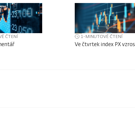
É ČTENÍ
1-MINUTOVÉ ČTENÍ
mentář
Ve čtvrtek index PX vzros