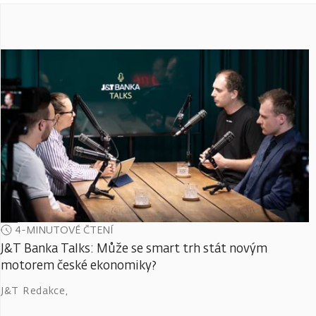
4-MINUTOVÉ ČTENÍ
J&T Banka Talks: Může se smart trh stát novým
motorem české ekonomiky?
J&T Redakce
,