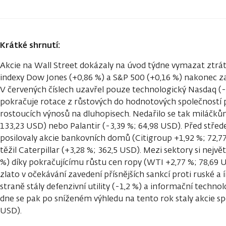
Krátké shrnutí:
Akcie na Wall Street dokázaly na úvod týdne vymazat ztrá
indexy Dow Jones (+0,86 %) a S&P 500 (+0,16 %) nakonec z
V červených číslech uzavřel pouze technologický Nasdaq (-0
pokračuje rotace z růstových do hodnotových společností 
rostoucích výnosů na dluhopisech. Nedařilo se tak miláčkům
133,23 USD) nebo Palantir (-3,39 %; 64,98 USD). Před stře
posilovaly akcie bankovních domů (Citigroup +1,92 %; 72,7
těžil Caterpillar (+3,28 %; 362,5 USD). Mezi sektory si největ
%) díky pokračujícímu růstu cen ropy (WTI +2,77 %; 78,69 U
zlato v očekávání zavedení přísnějších sankcí proti ruské a
straně stály defenzivní utility (-1,2 %) a informační techn
dne se pak po sníženém výhledu na tento rok staly akcie sp
USD).