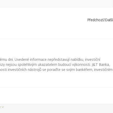
Předchozí
/
Další
ému dni. Uvedené informace nepředstavují nabídku, investiční
ognózy nejsou spolehlivým ukazatelem budoucí výkonnosti. J&T Banka,
osti investičních nástrojů se poraďte se svým bankéřem, investičním
e