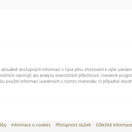
z aktuálně dostupných informací v čase jeho zhotovení k výše uveden
vestičních nástrojů ani analýzu investičních příležitostí. Uvedené pr
ku použití informací uvedených v tomto materiálu. O případné vhodn
užby
Informace o cookies
Přístupnost služeb
Důležité informac