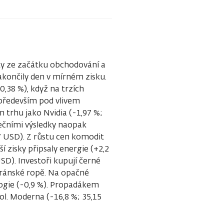
ty ze začátku obchodování a
akončily den v mírném zisku.
,38 %), když na trzích
především pod vlivem
 trhu jako Nvidia (-1,97 %;
dečními výsledky naopak
7 USD). Z růstu cen komodit
ší zisky připsaly energie (+2,2
SD). Investoři kupují černé
 íránské ropě. Na opačné
ologie (-0,9 %). Propadákem
ol. Moderna (-16,8 %; 35,15