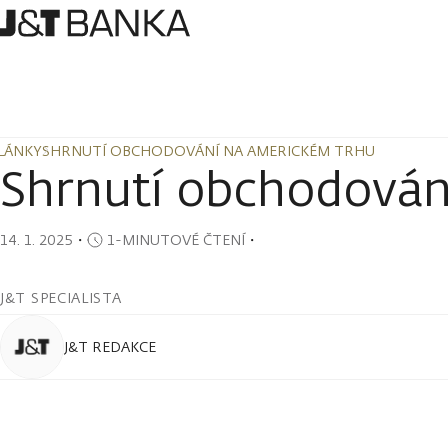
LÁNKY
SHRNUTÍ OBCHODOVÁNÍ NA AMERICKÉM TRHU
LÁNKY
SHRNUTÍ OBCHODOVÁNÍ NA AMERICKÉM TRHU
Shrnutí obchodován
14. 1. 2025
・
1-MINUTOVÉ ČTENÍ
・
J&T SPECIALISTA
J&T REDAKCE