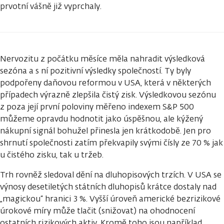
prvotní vášně již vyprchaly.
Nervozitu z počátku měsíce měla nahradit výsledková
sezóna a s ní pozitivní výsledky společností. Ty byly
podpořeny daňovou reformou v USA, která v některých
případech výrazně zlepšila čistý zisk. Výsledkovou sezónu
z poza její první poloviny měřeno indexem S&P 500
můžeme opravdu hodnotit jako úspěšnou, ale kýžený
nákupní signál bohužel přinesla jen krátkodobě. Jen pro
shrnutí společnosti zatím překvapily svými čísly ze 70 % jak
u čistého zisku, tak u tržeb.
Trh rovněž sledoval dění na dluhopisových trzích. V USA se
výnosy desetiletých státních dluhopisů krátce dostaly nad
„magickou“ hranici 3 %. Vyšší úroveň americké bezrizikové
úrokové míry může tlačit (snižovat) na ohodnocení
ostatních rizikových aktiv. Kromě toho jsou například