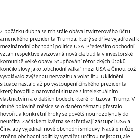
Z počátku dubna se trh stále obával twitterového účtu
amerického prezidenta Trumpa, který se dříve vyjadřoval k
mezinárodní obchodní politice USA. Především obchodní
vztah respektive avizovaná nová cla budila v investorské
komunitě velké obavy. Stupňování rétorických útoků
končilo slovy jako „obchodní válka“ mezi USA a Čínou, což
vyvolávalo zvýšenou nervozitu a volatilitu. Uklidnění
situace nastalo až po vystoupení čínského prezidenta,
který hovořil o narovnání situace s intelektuálním
vlastnictvím a o dalších bodech, které kritizoval Trump. V
druhé polovině měsíce se o daném tématu přestalo
hovořit a konkrétní kroky se povětšinou rozplynuly do
neurčita. Začátkem května se střetávají zástupci USA a
Číny, aby vyjednali nové obchodní smlouvy. Nadále může
změna obchodní politiky vytvářet určitou nejistotu, ale