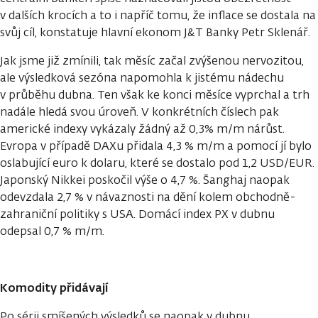
v dalších krocích a to i napříč tomu, že inflace se dostala na
svůj cíl, konstatuje hlavní ekonom J&T Banky Petr Sklenář.
Jak jsme již zmínili, tak měsíc začal zvýšenou nervozitou,
ale výsledková sezóna napomohla k jistému nádechu
v průběhu dubna. Ten však ke konci měsíce vyprchal a trh
nadále hledá svou úroveň. V konkrétních číslech pak
americké indexy vykázaly žádný až 0,3% m/m nárůst.
Evropa v případě DAXu přidala 4,3 % m/m a pomocí jí bylo
oslabující euro k dolaru, které se dostalo pod 1,2 USD/EUR.
Japonský Nikkei poskočil výše o 4,7 %. Šanghaj naopak
odevzdala 2,7 % v návaznosti na dění kolem obchodně-
zahraniční politiky s USA. Domácí index PX v dubnu
odepsal 0,7 % m/m.
Komodity přidávají
Po sérii smíšených výsledků se naopak v dubnu