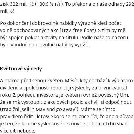
zisk 322 mil. Kč (-88,6 % r/r). To překonalo naše odhady 292
mil. Kč.
Po dokončení dobrovolné nabídky výrazně klesl počet
volně obchodovaných akcií (tzv. free float). S tím by měl
být spojen pokles aktivity na titulu. Podle našeho názoru
bylo vhodné dobrovolné nabídky využít.
Květnové výhledy
A máme před sebou květen. Měsíc, kdy dochází k výplatám
dividend a společnosti reportují výsledky za první kvartál
roku. Z pohledu investora je květen rovněž pověstný tím,
že se má vystoupit z akciových pozic a chvíli si odpočinout
(tradiční „sell in May and go away“). Máme se tímto
pravidlem řídit i letos? Skoro se mi chce říci, že ano a důvod
je ten, že kromě výsledkové sezóny se toho na trhu snad
více dít nebude.