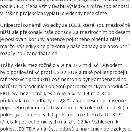
podle CFO, třeba vzít v úvahu výsledky a plány společnosti.
V našich projekcích výplatu dividendy nečekáme.
Unipetrol oznámil výsledky za 1Q18, které jsou meziročně
nižší, ale překonaly naše odhady. Za meziročním poklesem
je posilování koruny, absence pojistného plnění a nižší
marže. Výsledky sice překonaly naše odhady, ale absolutní
rozdíly jsou zanedbatelné.
Tržby klesly meziročně o 9 % na 27,2 mld. Kč. Důvodem
bylo posilování Kč proti USD a EUR a také pokles prodejů
rafinérských produktů, což nemohlo být kompenzováno
nárůstem prodejních objemů petrochemických produktů.
EBITDA meziročně klesla o 65,6 % na 1,4 mld. Kč a
překonala naše odhady o 12,8 %. Za poklesem je absence
pojistného plnění zaúčtovaného před rokem (1 mld. Kč) a
pokles jak rafinérských (společně s rozdílem B-U -31 %
r/r), tak petrochemických marží (-12 %). Vzhledem k
poklesu EBITDA a nárůstu odpisů a finančních položek je č.