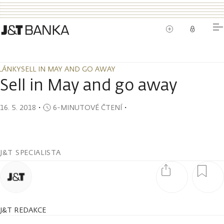
LÁNKY
SELL IN MAY AND GO AWAY
LÁNKY
SELL IN MAY AND GO AWAY
Sell in May and go away
16. 5. 2018
・
6-MINUTOVÉ ČTENÍ
・
J&T SPECIALISTA
J&T REDAKCE