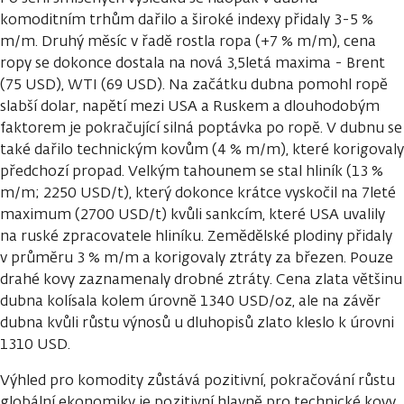
komoditním trhům dařilo a široké indexy přidaly 3-5 %
m/m. Druhý měsíc v řadě rostla ropa (+7 % m/m), cena
ropy se dokonce dostala na nová 3,5letá maxima - Brent
(75 USD), WTI (69 USD). Na začátku dubna pomohl ropě
slabší dolar, napětí mezi USA a Ruskem a dlouhodobým
faktorem je pokračující silná poptávka po ropě. V dubnu se
také dařilo technickým kovům (4 % m/m), které korigovaly
předchozí propad. Velkým tahounem se stal hliník (13 %
m/m; 2250 USD/t), který dokonce krátce vyskočil na 7leté
maximum (2700 USD/t) kvůli sankcím, které USA uvalily
na ruské zpracovatele hliníku. Zemědělské plodiny přidaly
v průměru 3 % m/m a korigovaly ztráty za březen. Pouze
drahé kovy zaznamenaly drobné ztráty. Cena zlata většinu
dubna kolísala kolem úrovně 1340 USD/oz, ale na závěr
dubna kvůli růstu výnosů u dluhopisů zlato kleslo k úrovni
1310 USD.
Výhled pro komodity zůstává pozitivní, pokračování růstu
globální ekonomiky je pozitivní hlavně pro technické kovy