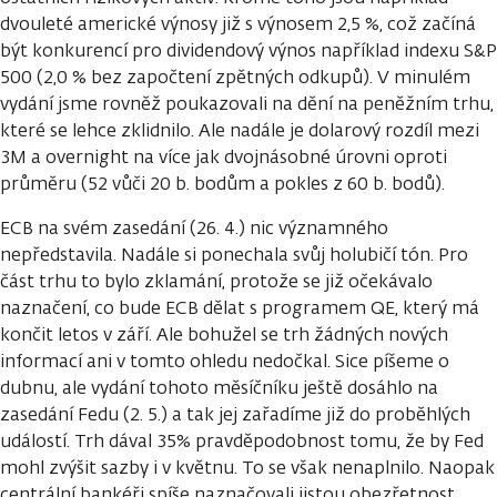
dvouleté americké výnosy již s výnosem 2,5 %, což začíná
být konkurencí pro dividendový výnos například indexu S&P
500 (2,0 % bez započtení zpětných odkupů). V minulém
vydání jsme rovněž poukazovali na dění na peněžním trhu,
které se lehce zklidnilo. Ale nadále je dolarový rozdíl mezi
3M a overnight na více jak dvojnásobné úrovni oproti
průměru (52 vůči 20 b. bodům a pokles z 60 b. bodů).
ECB na svém zasedání (26. 4.) nic významného
nepředstavila. Nadále si ponechala svůj holubičí tón. Pro
část trhu to bylo zklamání, protože se již očekávalo
naznačení, co bude ECB dělat s programem QE, který má
končit letos v září. Ale bohužel se trh žádných nových
informací ani v tomto ohledu nedočkal. Sice píšeme o
dubnu, ale vydání tohoto měsíčníku ještě dosáhlo na
zasedání Fedu (2. 5.) a tak jej zařadíme již do proběhlých
událostí. Trh dával 35% pravděpodobnost tomu, že by Fed
mohl zvýšit sazby i v květnu. To se však nenaplnilo. Naopak
centrální bankéři spíše naznačovali jistou obezřetnost