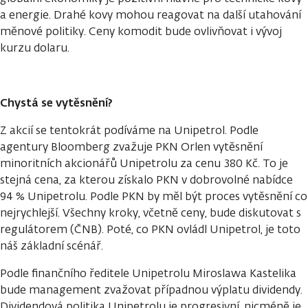
a energie. Drahé kovy mohou reagovat na další utahování
měnové politiky. Ceny komodit bude ovlivňovat i vývoj
kurzu dolaru.
Chystá se vytěsnění?
Z akcií se tentokrát podíváme na Unipetrol. Podle
agentury Bloomberg zvažuje PKN Orlen vytěsnění
minoritních akcionářů Unipetrolu za cenu 380 Kč. To je
stejná cena, za kterou získalo PKN v dobrovolné nabídce
94 % Unipetrolu. Podle PKN by měl být proces vytěsnění co
nejrychlejší. Všechny kroky, včetně ceny, bude diskutovat s
regulátorem (ČNB). Poté, co PKN ovládl Unipetrol, je toto
náš základní scénář.
Podle finančního ředitele Unipetrolu Miroslawa Kastelika
bude management zvažovat případnou výplatu dividendy.
Dividendová politika Unipetrolu je progresivní, nicméně je,