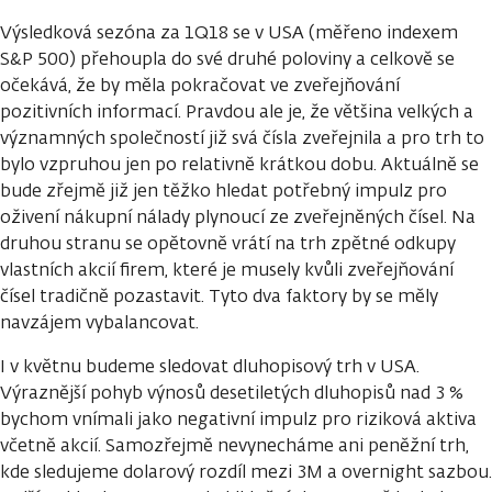
Výsledková sezóna za 1Q18 se v USA (měřeno indexem
S&P 500) přehoupla do své druhé poloviny a celkově se
očekává, že by měla pokračovat ve zveřejňování
pozitivních informací. Pravdou ale je, že většina velkých a
významných společností již svá čísla zveřejnila a pro trh to
bylo vzpruhou jen po relativně krátkou dobu. Aktuálně se
bude zřejmě již jen těžko hledat potřebný impulz pro
oživení nákupní nálady plynoucí ze zveřejněných čísel. Na
druhou stranu se opětovně vrátí na trh zpětné odkupy
vlastních akcií firem, které je musely kvůli zveřejňování
čísel tradičně pozastavit. Tyto dva faktory by se měly
navzájem vybalancovat.
I v květnu budeme sledovat dluhopisový trh v USA.
Výraznější pohyb výnosů desetiletých dluhopisů nad 3 %
bychom vnímali jako negativní impulz pro riziková aktiva
včetně akcií. Samozřejmě nevynecháme ani peněžní trh,
kde sledujeme dolarový rozdíl mezi 3M a overnight sazbou.