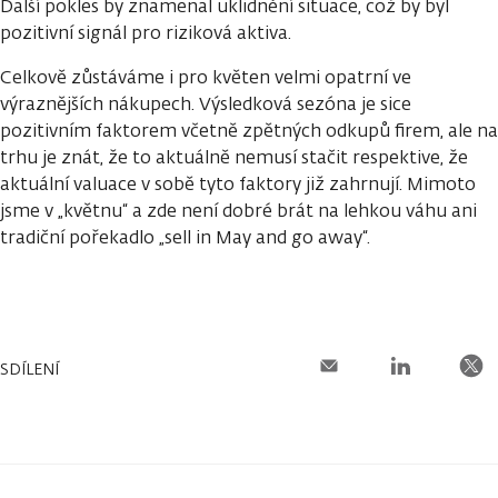
Další pokles by znamenal uklidnění situace, což by byl
pozitivní signál pro riziková aktiva.
Celkově zůstáváme i pro květen velmi opatrní ve
výraznějších nákupech. Výsledková sezóna je sice
pozitivním faktorem včetně zpětných odkupů firem, ale na
trhu je znát, že to aktuálně nemusí stačit respektive, že
aktuální valuace v sobě tyto faktory již zahrnují. Mimoto
jsme v „květnu“ a zde není dobré brát na lehkou váhu ani
tradiční pořekadlo „sell in May and go away“.
SDÍLENÍ