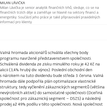
MILAN LÁVIČKA
Milan Lávička je senior analytik finančních trhů, sleduje, co se na
finančních trzích děje a zaměřuje se hlavně na sektory financí a
energetiky. Součástí jeho práce je také připravování pravidelných
informací pro klienty.
Valná hromada akcionářů schválila všechny body
programu navržené představenstvem společnosti.
Schválená dividenda ze zisku minulého roku je 42 Kč na
akcii (3,4% hrubý div. výnos). Poslední obchodní den
s nárokem na tuto dividendu bude středa 3. června. Valná
hromada dále podpořila plán optimalizace vlastnické
struktury, tedy vyčlenění zákaznických segmentů (většina
nevýrobních aktivit) do samostatné společnosti (Dceřiná
společnost pro zákaznický segment – DSZS) a následný
prodej až 49% podílu v této společnosti. Nová společnost