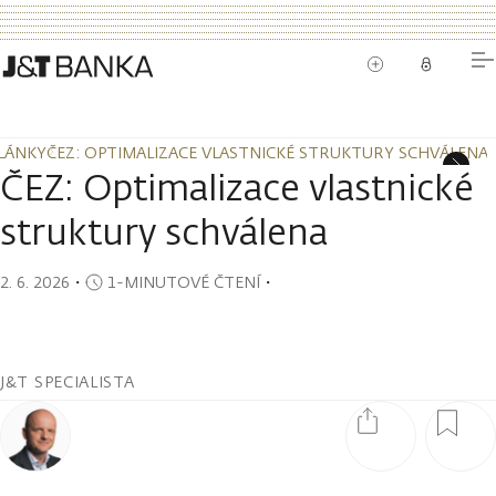
LÁNKY
ČEZ: OPTIMALIZACE VLASTNICKÉ STRUKTURY SCHVÁLENA
LÁNKY
ČEZ: OPTIMALIZACE VLASTNICKÉ STRUKTURY SCHVÁLENA
ČEZ: Optimalizace vlastnické
struktury schválena
2. 6. 2026
・
1-MINUTOVÉ ČTENÍ
・
J&T SPECIALISTA