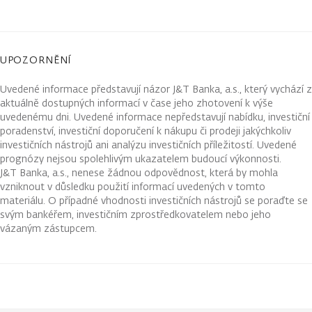
UPOZORNĚNÍ
Uvedené informace představují názor J&T Banka, a.s., který vychází z
aktuálně dostupných informací v čase jeho zhotovení k výše
uvedenému dni. Uvedené informace nepředstavují nabídku, investiční
poradenství, investiční doporučení k nákupu či prodeji jakýchkoliv
investičních nástrojů ani analýzu investičních příležitostí. Uvedené
prognózy nejsou spolehlivým ukazatelem budoucí výkonnosti.
J&T Banka, a.s., nenese žádnou odpovědnost, která by mohla
vzniknout v důsledku použití informací uvedených v tomto
materiálu. O případné vhodnosti investičních nástrojů se poraďte se
svým bankéřem, investičním zprostředkovatelem nebo jeho
vázaným zástupcem.