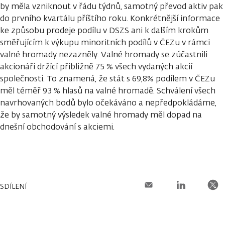
by měla vzniknout v řádu týdnů, samotný převod aktiv pak
do prvního kvartálu příštího roku. Konkrétnější informace
ke způsobu prodeje podílu v DSZS ani k dalším krokům
směřujícím k výkupu minoritních podílů v ČEZu v rámci
valné hromady nezazněly. Valné hromady se zúčastnili
akcionáři držící přibližně 75 % všech vydaných akcií
společnosti. To znamená, že stát s 69,8% podílem v ČEZu
měl téměř 93 % hlasů na valné hromadě. Schválení všech
navrhovaných bodů bylo očekáváno a nepředpokládáme,
že by samotný výsledek valné hromady měl dopad na
dnešní obchodování s akciemi.
SDÍLENÍ