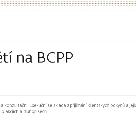
ětí na BCPP
 konzultační. Exekuční se skládá z přijímání klientských pokynů a jeji
ji o akciích a dluhopisech.