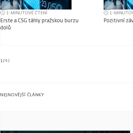
1-MINUTOVÉ ČTENÍ
1-MINUTOV
Erste a CSG táhly pražskou burzu
Pozitivní zá
dolů
1
/
42
NEJNOVĚJŠÍ ČLÁNKY