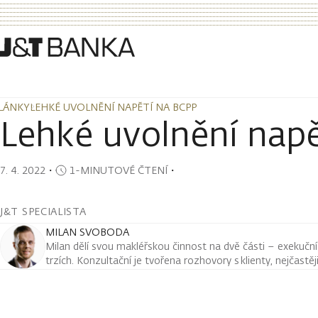
LÁNKY
LEHKÉ UVOLNĚNÍ NAPĚTÍ NA BCPP
LÁNKY
LEHKÉ UVOLNĚNÍ NAPĚTÍ NA BCPP
Lehké uvolnění nap
7. 4. 2022
・
1-MINUTOVÉ ČTENÍ
・
J&T SPECIALISTA
MILAN SVOBODA
Milan dělí svou makléřskou činnost na dvě části – exekuční a
trzích. Konzultační je tvořena rozhovory s klienty, nejčastě