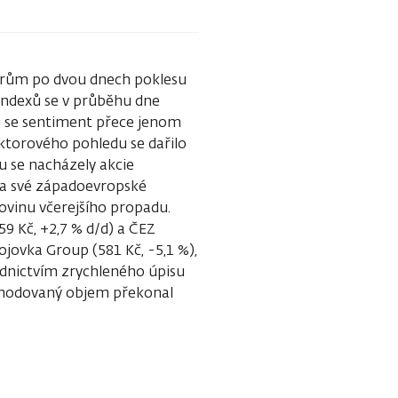
torům po dvou dnech poklesu
 indexů se v průběhu dne
ů se sentiment přece jenom
sektorového pohledu se dařilo
 se nacházely akcie
la své západoevropské
ovinu včerejšího propadu.
59 Kč, +2,7 % d/d) a ČEZ
ojovka Group (581 Kč, -5,1 %),
dnictvím zrychleného úpisu
bchodovaný objem překonal