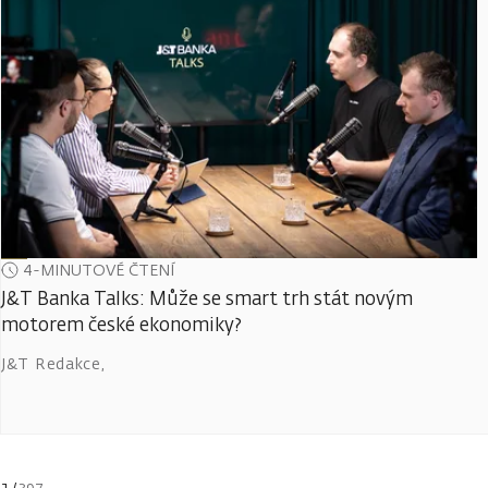
4-MINUTOVÉ ČTENÍ
J&T Banka Talks: Může se smart trh stát novým
motorem české ekonomiky?
J&T Redakce
,