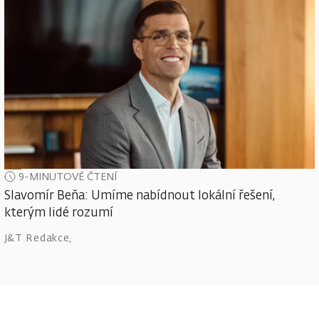
9-MINUTOVÉ ČTENÍ
Slavomír Beňa: Umíme nabídnout lokální řešení,
kterým lidé rozumí
J&T Redakce
,