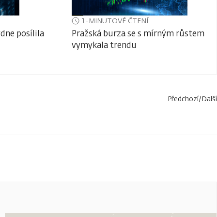
1-MINUTOVÉ ČTENÍ
dne posílila
Pražská burza se s mírným růstem
vymykala trendu
Předchozí
/
Další