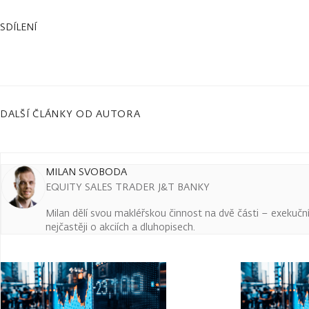
SDÍLENÍ
DALŠÍ ČLÁNKY OD AUTORA
MILAN SVOBODA
EQUITY SALES TRADER J&T BANKY
Milan dělí svou makléřskou činnost na dvě části – exekuční a
nejčastěji o akciích a dluhopisech.