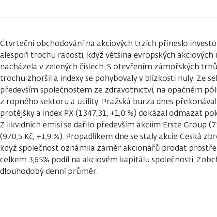
Čtvrteční obchodování na akciových trzích přineslo inves
alespoň trochu radosti, když většina evropských akciových
nacházela v zelených číslech. S otevřením zámořských trh
trochu zhoršil a indexy se pohybovaly v blízkosti nuly. Ze 
především společnostem ze zdravotnictví, na opačném pólu
z ropného sektoru a utility. Pražská burza dnes překonáva
protějšky a index PX (1347,31, +1,0 %) dokázal odmazat pol
Z likvidních emisí se dařilo především akciím Erste Group (7
(970,5 Kč, +1,9 %). Propadlíkem dne se staly akcie Česká zbr
když společnost oznámila záměr akcionářů prodat prostře
celkem 3,65% podíl na akciovém kapitálu společnosti. Zo
dlouhodobý denní průměr.