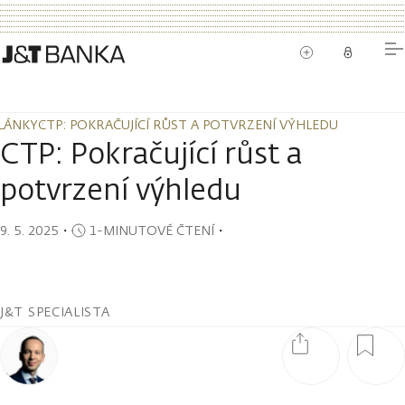
LÁNKY
CTP: POKRAČUJÍCÍ RŮST A POTVRZENÍ VÝHLEDU
LÁNKY
CTP: POKRAČUJÍCÍ RŮST A POTVRZENÍ VÝHLEDU
CTP: Pokračující růst a
potvrzení výhledu
9. 5. 2025
・
1-MINUTOVÉ ČTENÍ
・
J&T SPECIALISTA