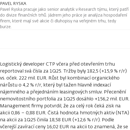
PAVEL RYSKA
Pavel Ryska pracuje jako senior analytik v Research týmu, který patří
do divize finančních trhů. Jádrem jeho práce je analýza hospodaření
firem, které mají své akcie či dluhopisy na veřejném trhu, tedy
burze.
Logistický developer CTP včera před otevřením trhu
reportoval svá čísla za 1Q25. Tržby byly 182,5 (+15,9 % r/r)
vs. oček. 222 mil. EUR. Růst byl kombinací organického
nárůstu o 4,2 % r/r, který byl tažen hlavně indexací
nájemného a přejednáním leasingových smluv. Přecenění
nemovitostního portfolia za 1Q25 dosáhlo +156,2 mil. EUR.
Management firmy potvrdil, že za celý rok čeká zisk na
akcii 0,86 – 0,88 EUR. Čistá hodnota hmotných aktiv (NTA)
na akcii za 1Q25 činila 18,58 EUR (+12,6 % r/r). Podle
včerejší zavírací ceny 16,02 EUR na akcii to znamená, že se