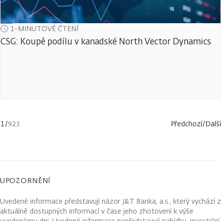
1-MINUTOVÉ ČTENÍ
CSG: Koupě podílu v kanadské North Vector Dynamics
1
/
923
Předchozí
/
Další
UPOZORNĚNÍ
Uvedené informace představují názor J&T Banka, a.s., který vychází z
aktuálně dostupných informací v čase jeho zhotovení k výše
uvedenému dni. Uvedené informace nepředstavují nabídku, investiční