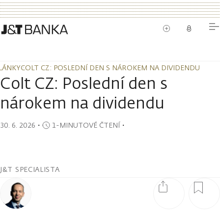
LÁNKY
COLT CZ: POSLEDNÍ DEN S NÁROKEM NA DIVIDENDU
LÁNKY
COLT CZ: POSLEDNÍ DEN S NÁROKEM NA DIVIDENDU
Colt CZ: Poslední den s
nárokem na dividendu
30. 6. 2026
・
1-MINUTOVÉ ČTENÍ
・
J&T SPECIALISTA