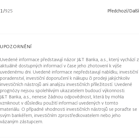
1
/
925
Předchozí
/
Další
UPOZORNĚNÍ
Uvedené informace představují názor J&T Banka, a.s., který vychází z
aktuálně dostupných informací v čase jeho zhotovení k výše
uvedenému dni. Uvedené informace nepředstavují nabídku, investiční
poradenství, investiční doporučení k nákupu či prodeji jakýchkoliv
investičních nástrojů ani analýzu investičních příležitostí. Uvedené
prognózy nejsou spolehlivým ukazatelem budoucí výkonnosti.
J&T Banka, a.s., nenese žádnou odpovědnost, která by mohla
vzniknout v důsledku použití informací uvedených v tomto
materiálu. O případné vhodnosti investičních nástrojů se poraďte se
svým bankéřem, investičním zprostředkovatelem nebo jeho
vázaným zástupcem.