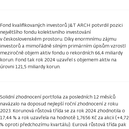
Fond kvalifikovaných investorů J&T ARCH potvrdil pozici
největšího fondu kolektivního investování
v československém prostoru. Díky enormnímu zájmu
investorů a mimořádně silným primárním úpisům vzrostl
meziročně objem aktiv fondu o rekordních 66,4 miliardy
korun. Fond tak rok 2024 uzavřel s objemem aktiv na
úrovni 121,5 miliardy korun.
Solidní zhodnocení portfolia za posledních 12 měsíců
navázalo na doposud nejlepší roční zhodnocení z roku
2023. Korunová růstová třída se za rok 2024 zhodnotila o
17,44 % a rok uzavřela na hodnotě 1,7656 Kč za akcii (+4,72
% oproti předchozímu kvartálu). Eurová růstová třída pak