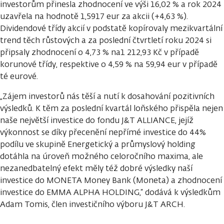
investorům přinesla zhodnocení ve výši 16,02 % a rok 2024
uzavřela na hodnotě 1,5917 eur za akcii (+4,63 %).
Dividendové třídy akcií v podstatě kopírovaly mezikvartální
trend těch růstových a za poslední čtvrtletí roku 2024 si
připsaly zhodnocení o 4,73 % na1 212,93 Kč v případě
korunové třídy, respektive o 4,59 % na 59,94 eur v případě
té eurové.
„Zájem investorů nás těší a nutí k dosahování pozitivních
výsledků. K těm za poslední kvartál loňského přispěla nejen
naše největší investice do fondu J&T ALLIANCE, jejíž
výkonnost se díky přecenění nepřímé investice do 44%
podílu ve skupině Energetický a průmyslový holding
dotáhla na úroveň možného celoročního maxima, ale
nezanedbatelný efekt měly též dobré výsledky naší
investice do MONETA Money Bank (Moneta) a zhodnocení
investice do EMMA ALPHA HOLDING,“ dodává k výsledkům
Adam Tomis, člen investičního výboru J&T ARCH.