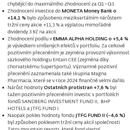
chybějící do maximálního zhodnocení za Q1–Q3.
MONETA Money Bank
o
Zhodnocení investice do
+14,1 %
bylo způsobeno mezikvartálním nárůstem
tržní ceny akcie +11,3 % a výplatou mimořádné
dividendy 3 Kč na akcii.
EMMA ALPHA HOLDING o +5,4 %
Zhodnocení podílu v
je výsledkem smíšených efektů v portfoliu. Za celkově
pozitivním přeceněním je zejména provozní výkonnost
sázkového holdingu Entain CEE (zejména díky
chorvatskému SuperSportu). Významné pozitivní
přecenění zaznamenala také skupina Magna
Pharmacia, které se v roce 2024 finančně velmi dařilo.
Ostatních protistran +7,6 %
Nárůst hodnoty
byl
tažen pozitivním přeceněním investic v portfoliích
fondů SANDBERG INVESTMENT FUND II, BHP
HOTELS a JTFG FUND I.
JTFG FUND II (−4,6 %)
Naopak pokles hodnoty fondu
byl způsoben poklesem tržní ceny akcií společnosti
Tatry mountain resorts, které fond vlastní.