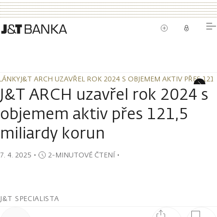
LÁNKY
J&T ARCH UZAVŘEL ROK 2024 S OBJEMEM AKTIV PŘES 121
LÁNKY
J&T ARCH UZAVŘEL ROK 2024 S OBJEMEM AKTIV PŘES 121
J&T ARCH uzavřel rok 2024 s
objemem aktiv přes 121,5
miliardy korun
7. 4. 2025
・
2-MINUTOVÉ ČTENÍ
・
J&T SPECIALISTA