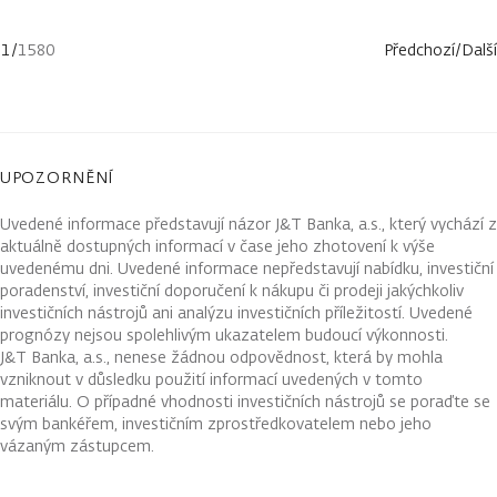
1
/
1580
Předchozí
/
Další
UPOZORNĚNÍ
Uvedené informace představují názor J&T Banka, a.s., který vychází z
aktuálně dostupných informací v čase jeho zhotovení k výše
uvedenému dni. Uvedené informace nepředstavují nabídku, investiční
poradenství, investiční doporučení k nákupu či prodeji jakýchkoliv
investičních nástrojů ani analýzu investičních příležitostí. Uvedené
prognózy nejsou spolehlivým ukazatelem budoucí výkonnosti.
J&T Banka, a.s., nenese žádnou odpovědnost, která by mohla
vzniknout v důsledku použití informací uvedených v tomto
materiálu. O případné vhodnosti investičních nástrojů se poraďte se
svým bankéřem, investičním zprostředkovatelem nebo jeho
vázaným zástupcem.