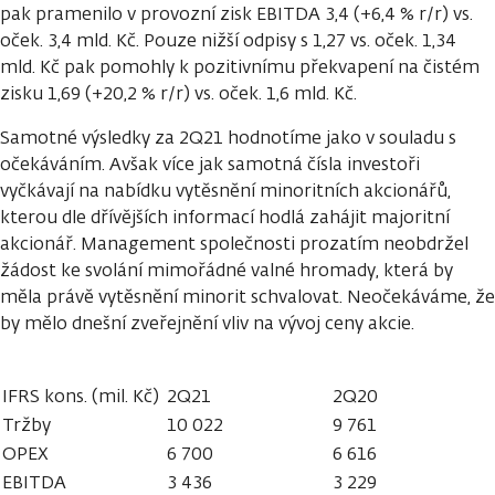
pak pramenilo v provozní zisk EBITDA 3,4 (+6,4 % r/r) vs.
oček. 3,4 mld. Kč. Pouze nižší odpisy s 1,27 vs. oček. 1,34
mld. Kč pak pomohly k pozitivnímu překvapení na čistém
zisku 1,69 (+20,2 % r/r) vs. oček. 1,6 mld. Kč.
Samotné výsledky za 2Q21 hodnotíme jako v souladu s
očekáváním. Avšak více jak samotná čísla investoři
vyčkávají na nabídku vytěsnění minoritních akcionářů,
kterou dle dřívějších informací hodlá zahájit majoritní
akcionář. Management společnosti prozatím neobdržel
žádost ke svolání mimořádné valné hromady, která by
měla právě vytěsnění minorit schvalovat. Neočekáváme, že
by mělo dnešní zveřejnění vliv na vývoj ceny akcie.
IFRS kons. (mil. Kč)
2Q21
2Q20
Tržby
10 022
9 761
OPEX
6 700
6 616
EBITDA
3 436
3 229