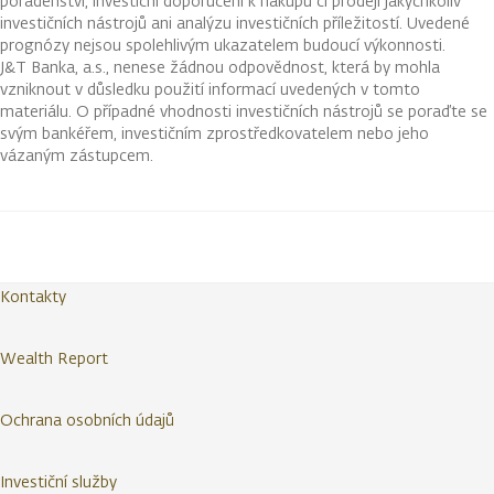
poradenství, investiční doporučení k nákupu či prodeji jakýchkoliv
investičních nástrojů ani analýzu investičních příležitostí. Uvedené
prognózy nejsou spolehlivým ukazatelem budoucí výkonnosti.
J&T Banka, a.s., nenese žádnou odpovědnost, která by mohla
vzniknout v důsledku použití informací uvedených v tomto
materiálu. O případné vhodnosti investičních nástrojů se poraďte se
svým bankéřem, investičním zprostředkovatelem nebo jeho
vázaným zástupcem.
Kontakty
Wealth Report
Ochrana osobních údajů
Investiční služby