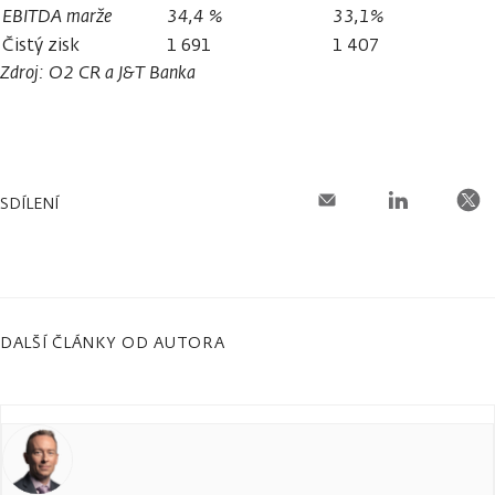
EBITDA marže
34,4 %
33,1%
Čistý zisk
1 691
1 407
Zdroj: O2 CR a J
&T Banka
SDÍLENÍ
DALŠÍ ČLÁNKY OD AUTORA