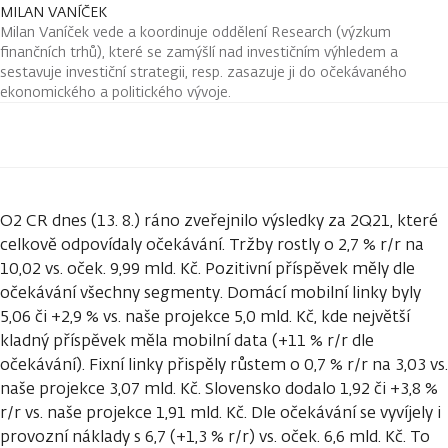
MILAN VANÍČEK
Milan Vaníček vede a koordinuje oddělení Research (výzkum
finančních trhů), které se zamýšlí nad investičním výhledem a
sestavuje investiční strategii, resp. zasazuje ji do očekávaného
ekonomického a politického vývoje.
O2 CR dnes (13. 8.) ráno zveřejnilo výsledky za 2Q21, které
celkově odpovídaly očekávání. Tržby rostly o 2,7 % r/r na
10,02 vs. oček. 9,99 mld. Kč. Pozitivní příspěvek měly dle
očekávání všechny segmenty. Domácí mobilní linky byly
5,06 či +2,9 % vs. naše projekce 5,0 mld. Kč, kde největší
kladný příspěvek měla mobilní data (+11 % r/r dle
očekávání). Fixní linky přispěly růstem o 0,7 % r/r na 3,03 vs.
naše projekce 3,07 mld. Kč. Slovensko dodalo 1,92 či +3,8 %
r/r vs. naše projekce 1,91 mld. Kč. Dle očekávání se vyvíjely i
provozní náklady s 6,7 (+1,3 % r/r) vs. oček. 6,6 mld. Kč. To