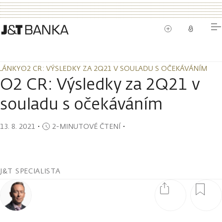
LÁNKY
O2 CR: VÝSLEDKY ZA 2Q21 V SOULADU S OČEKÁVÁNÍM
LÁNKY
O2 CR: VÝSLEDKY ZA 2Q21 V SOULADU S OČEKÁVÁNÍM
O2 CR: Výsledky za 2Q21 v
souladu s očekáváním
13. 8. 2021
・
2-MINUTOVÉ ČTENÍ
・
J&T SPECIALISTA