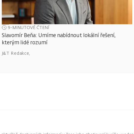
9-MINUTOVÉ ČTENÍ
Slavomír Beňa: Umíme nabídnout lokální řešení,
kterým lidé rozumí
J&T Redakce
,