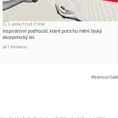
5-MINUTOVÉ ČTENÍ
Inspirativní podhoubí, které potichu mění český
ekonomický les
J&T Redakce
,
Předchozí
/
Další