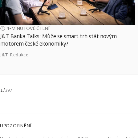
4-MINUTOVÉ ČTENÍ
J&T Banka Talks: Může se smart trh stát novým
motorem české ekonomiky?
J&T Redakce
,
1
/
397
UPOZORNĚNÍ