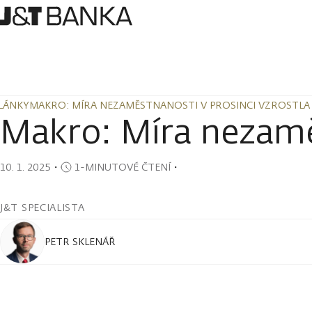
LÁNKY
MAKRO: MÍRA NEZAMĚSTNANOSTI V PROSINCI VZROSTLA 
LÁNKY
MAKRO: MÍRA NEZAMĚSTNANOSTI V PROSINCI VZROSTLA 
Makro: Míra nezaměs
10. 1. 2025
・
1-MINUTOVÉ ČTENÍ
・
J&T SPECIALISTA
PETR SKLENÁŘ