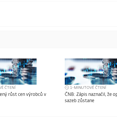
É ČTENÍ
1-MINUTOVÉ ČTENÍ
ený růst cen výrobců v
ČNB: Zápis naznačil, že o
sazeb zůstane