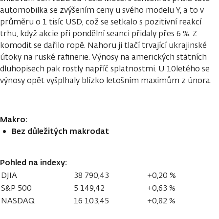
automobilka se zvýšením ceny u svého modelu Y, a to v
průměru o 1 tisíc USD, což se setkalo s pozitivní reakcí
trhu, když akcie při pondělní seanci přidaly přes 6 %. Z
komodit se dařilo ropě. Nahoru ji tlačí trvající ukrajinské
útoky na ruské rafinerie. Výnosy na amerických státních
dluhopisech pak rostly napříč splatnostmi. U 10letého se
výnosy opět vyšplhaly blízko letošním maximům z února.
Makro:
Bez důležitých makrodat
Pohled na indexy:
DJIA
38 790,43
+0,20 %
S&P 500
5 149,42
+0,63 %
NASDAQ
16 103,45
+0,82 %