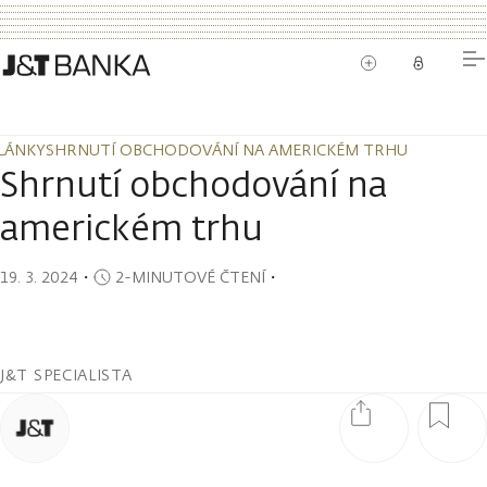
LÁNKY
SHRNUTÍ OBCHODOVÁNÍ NA AMERICKÉM TRHU
LÁNKY
SHRNUTÍ OBCHODOVÁNÍ NA AMERICKÉM TRHU
Shrnutí obchodování na
americkém trhu
19. 3. 2024
・
2-MINUTOVÉ ČTENÍ
・
J&T SPECIALISTA