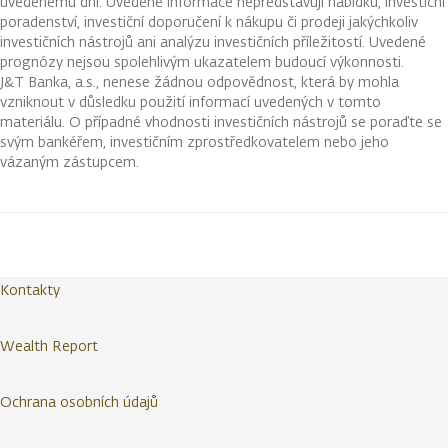
uvedenému dni. Uvedené informace nepředstavují nabídku, investiční
poradenství, investiční doporučení k nákupu či prodeji jakýchkoliv
investičních nástrojů ani analýzu investičních příležitostí. Uvedené
prognózy nejsou spolehlivým ukazatelem budoucí výkonnosti.
J&T Banka, a.s., nenese žádnou odpovědnost, která by mohla
vzniknout v důsledku použití informací uvedených v tomto
materiálu. O případné vhodnosti investičních nástrojů se poraďte se
svým bankéřem, investičním zprostředkovatelem nebo jeho
vázaným zástupcem.
Kontakty
Wealth Report
Ochrana osobních údajů