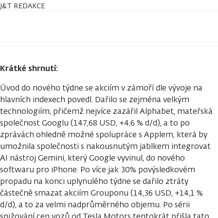
J&T REDAKCE
Krátké shrnutí:
Úvod do nového týdne se akciím v zámoří dle vývoje na
hlavních indexech povedl. Dařilo se zejména velkým
technologiím, přičemž nejvíce zazářil Alphabet, mateřská
společnost Googlu (147,68 USD, +4,6 % d/d), a to po
zprávách ohledně možné spolupráce s Applem, která by
umožnila společnosti s nakousnutým jablkem integrovat
AI nástroj Gemini, který Google vyvinul, do nového
softwaru pro iPhone. Po více jak 30% povýsledkovém
propadu na konci uplynulého týdne se dařilo ztráty
částečně smazat akciím Grouponu (14,36 USD, +14,1 %
d/d), a to za velmi nadprůměrného objemu. Po sérii
snižování cen vozů od Tesla Motors tentokrát přišla tato