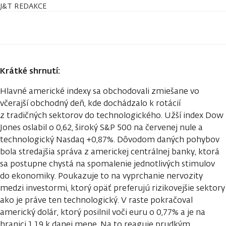
J&T REDAKCE
Krátké shrnutí:
Hlavné americké indexy sa obchodovali zmiešane vo
včerajší obchodný deň, kde dochádzalo k rotácií
z tradičných sektorov do technologického. Užší index Dow
Jones oslabil o 0,62, široký S&P 500 na červenej nule a
technologický Nasdaq +0,87%. Dôvodom daných pohybov
bola stredajšia správa z americkej centrálnej banky, ktorá
sa postupne chystá na spomalenie jednotlivých stimulov
do ekonomiky. Poukazuje to na vyprchanie nervozity
medzi investormi, ktorý opäť preferujú rizikovejšie sektory
ako je práve ten technologický. V raste pokračoval
americký dolár, ktorý posilnil voči euru o 0,77% a je na
hranici 1,19 k danej mene. Na to reaguje prudkým