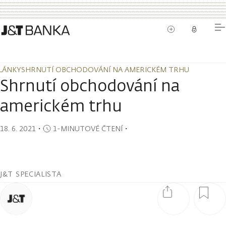
LÁNKY
SHRNUTÍ OBCHODOVÁNÍ NA AMERICKÉM TRHU
LÁNKY
SHRNUTÍ OBCHODOVÁNÍ NA AMERICKÉM TRHU
Shrnutí obchodování na
americkém trhu
18. 6. 2021
・
1-MINUTOVÉ ČTENÍ
・
J&T SPECIALISTA