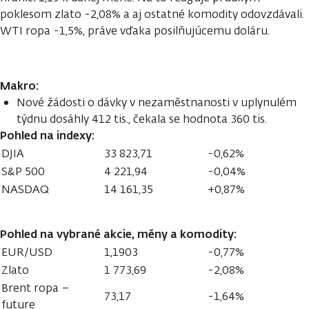
poklesom zlato -2,08% a aj ostatné komodity odovzdávali.
WTI ropa -1,5%, práve vďaka posilňujúcemu doláru.
Makro:
Nové žádosti o dávky v nezaměstnanosti v uplynulém
týdnu dosáhly 412 tis., čekala se hodnota 360 tis.
Pohled na indexy:
DJIA
33 823,71
-0,62%
S&P 500
4 221,94
-0,04%
NASDAQ
14 161,35
+0,87%
Pohled na vybrané akcie, měny a komodity:
EUR/USD
1,1903
-0,77%
Zlato
1 773,69
-2,08%
Brent ropa –
73,17
-1,64%
future