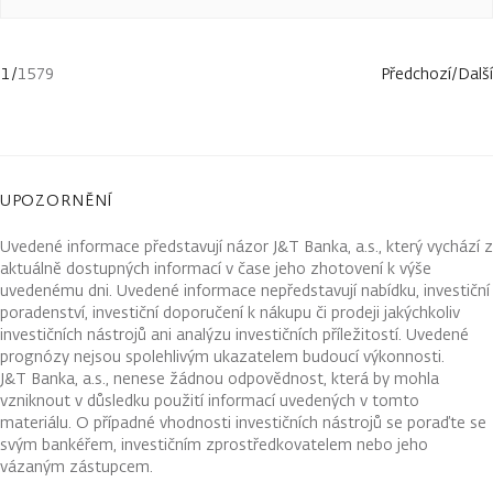
1
/
1579
Předchozí
/
Další
UPOZORNĚNÍ
Uvedené informace představují názor J&T Banka, a.s., který vychází z
aktuálně dostupných informací v čase jeho zhotovení k výše
uvedenému dni. Uvedené informace nepředstavují nabídku, investiční
poradenství, investiční doporučení k nákupu či prodeji jakýchkoliv
investičních nástrojů ani analýzu investičních příležitostí. Uvedené
prognózy nejsou spolehlivým ukazatelem budoucí výkonnosti.
J&T Banka, a.s., nenese žádnou odpovědnost, která by mohla
vzniknout v důsledku použití informací uvedených v tomto
materiálu. O případné vhodnosti investičních nástrojů se poraďte se
svým bankéřem, investičním zprostředkovatelem nebo jeho
vázaným zástupcem.