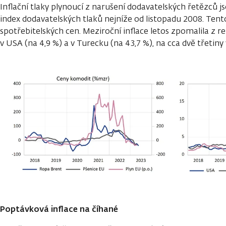
Inflační tlaky plynoucí z narušení dodavatelských řetězců j
index dodavatelských tlaků nejníže od listopadu 2008. Tent
spotřebitelských cen. Meziroční inflace letos zpomalila z 
v USA (na 4,9 %) a v Turecku (na 43,7 %), na cca dvě třetiny 
Poptávková inflace na číhané