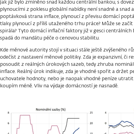
Jak již bylo zmíněno snad každou centrální bankou, s dovez
plynoucími z poklesu globální nabídky není snadné a snad a
poptávková strana inflace, plynoucí z převisu domácí poptá
tlaky plynoucí z příliš utaženého trhu práce? Může se začít
spirála? Tyto domácí inflační faktory již v gesci centrálních
spadá do mandátu péče o cenovou stabilitu.
Kde měnové autority stojí v situaci stále ještě zvýšeného rů
odečíst z nastavení měnové politiky. Zda je expanzivní, či 
posoudit z reálných úrokových sazeb, tedy zhruba nominál
inflace. Reálný úrok indikuje, zda je vhodné spořit a držet 
uchovatele hodnoty, nebo je naopak vhodné peníze utratit d
koupím méně. Vliv na výdaje domácností je nasnadě.