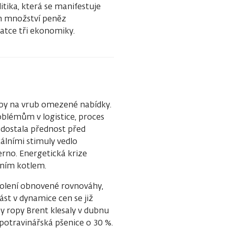
itika, která se manifestuje
m množství peněz
vatce tři ekonomiky.
hyby na vrub omezené nabídky.
blémům v logistice, proces
dostala přednost před
álními stimuly vedlo
erno. Energetická krize
čním kotlem.
olení obnovené rovnováhy,
st v dynamice cen se již
y ropy Brent klesaly v dubnu
potravinářská pšenice o 30 %.