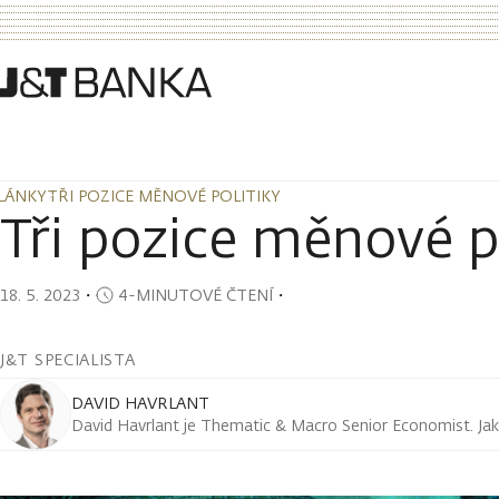
LÁNKY
TŘI POZICE MĚNOVÉ POLITIKY
LÁNKY
TŘI POZICE MĚNOVÉ POLITIKY
Tři pozice měnové p
18. 5. 2023
・
4-MINUTOVÉ ČTENÍ
・
J&T SPECIALISTA
DAVID HAVRLANT
David Havrlant je Thematic & Macro Senior Economist. Jak s