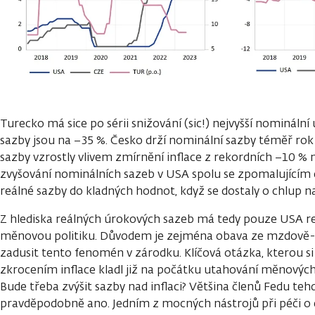
Turecko má sice po sérii snižování (sic!) nejvyšší nominální
sazby jsou na −35 %. Česko drží nominální sazby téměř ro
sazby vzrostly vlivem zmírnění inflace z rekordních −10 % 
zvyšování nominálních sazeb v USA spolu se zpomalujícím
reálné sazby do kladných hodnot, když se dostaly o chlup na
Z hlediska reálných úrokových sazeb má tedy pouze USA re
měnovou politiku. Důvodem je zejména obava ze mzdově-in
zadusit tento fenomén v zárodku. Klíčová otázka, kterou si 
zkrocením inflace kladl již na počátku utahování měnových 
Bude třeba zvýšit sazby nad inflaci? Většina členů Fedu teh
pravděpodobně ano. Jedním z mocných nástrojů při péči o c