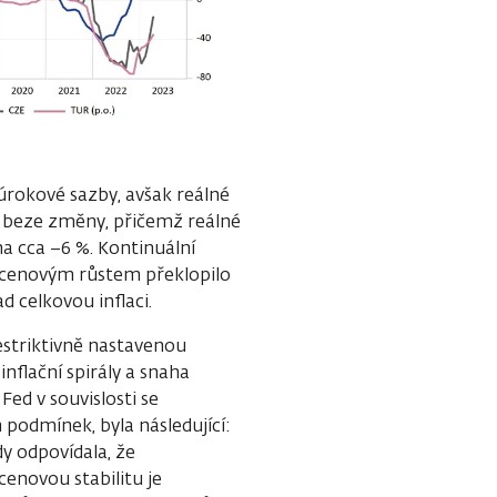
 úrokové sazby, avšak reálné
k beze změny, přičemž reálné
na cca −6 %. Kontinuální
 cenovým růstem překlopilo
d celkovou inflaci.
striktivně nastavenou
flační spirály a snaha
Fed v souvislosti se
podmínek, byla následující:
dy odpovídala, že
enovou stabilitu je