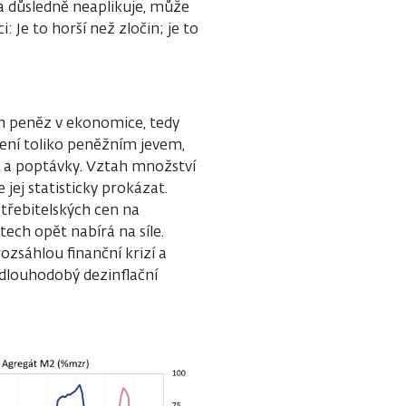
ta důsledně neaplikuje, může
Je to horší než zločin; je to
m peněz v ekonomice, tedy
ení toliko peněžním jevem,
y a poptávky. Vztah množství
ej statisticky prokázat.
třebitelských cen na
tech opět nabírá na síle.
ozsáhlou finanční krizí a
dlouhodobý dezinflační