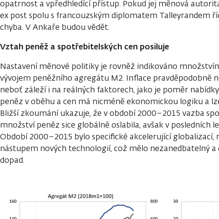
opatrnost a vpředhledící přístup. Pokud jej měnová autori
ex post spolu s francouzským diplomatem Talleyrandem říci: 
chyba. V Ankaře budou vědět.
Vztah peněž a spotřebitelských cen posiluje
Nastavení měnové politiky je rovněž indikováno množství
vývojem peněžního agregátu M2. Inflace pravděpodobně n
neboť záleží i na reálných faktorech, jako je poměr nabídk
peněz v oběhu a cen má nicméně ekonomickou logiku a lze j
Bližší zkoumání ukazuje, že v období 2000–2015 vazba spo
množství peněz sice globálně oslabila, avšak v posledních le
Období 2000–2015 bylo specifické akcelerující globalizací, r
nástupem nových technologií, což mělo nezanedbatelný a 
dopad.