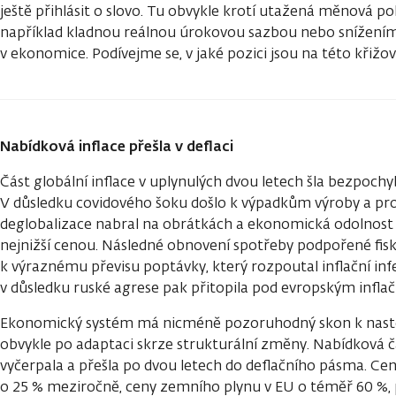
ještě přihlásit o slovo. Tu obvykle krotí utažená měnová pol
například kladnou reálnou úrokovou sazbou nebo snížení
v ekonomice. Podívejme se, v jaké pozici jsou na této křižo
Nabídková inflace přešla v deflaci
Část globální inflace v uplynulých dvou letech šla bezpoc
V důsledku covidového šoku došlo k výpadkům výroby a pro
deglobalizace nabral na obrátkách a ekonomická odolnost 
nejnižší cenou. Následné obnovení spotřeby podpořené fisk
k výraznému převisu poptávky, který rozpoutal inflační inf
v důsledku ruské agrese pak přitopila pod evropským infla
Ekonomický systém má nicméně pozoruhodný skon k nast
obvykle po adaptaci skrze strukturální změny. Nabídková čá
vyčerpala a přešla po dvou letech do deflačního pásma. Cen
o 25 % meziročně, ceny zemního plynu v EU o téměř 60 %, 