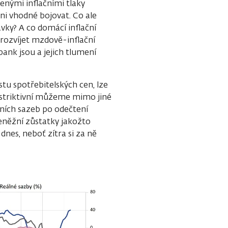
enými inflačními tlaky
ni vhodné bojovat. Co ale
vky? A co domácí inflační
 rozvíjet mzdově-inflační
 bank jsou a jejich tlumení
stu spotřebitelských cen, lze
restriktivní můžeme mimo jiné
ních sazeb po odečtení
peněžní zůstatky jakožto
nes, neboť zítra si za ně