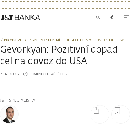
LÁNKY
GEVORKYAN: POZITIVNÍ DOPAD CEL NA DOVOZ DO USA
LÁNKY
GEVORKYAN: POZITIVNÍ DOPAD CEL NA DOVOZ DO USA
Gevorkyan: Pozitivní dopad
cel na dovoz do USA
7. 4. 2025
・
1-MINUTOVÉ ČTENÍ
・
J&T SPECIALISTA