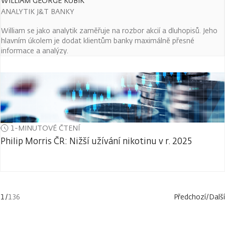
WILLIAM GEORGE KUBIK
ANALYTIK J&T BANKY
William se jako analytik zaměřuje na rozbor akcií a dluhopisů. Jeho
hlavním úkolem je dodat klientům banky maximálně přesné
informace a analýzy.
1-MINUTOVÉ ČTENÍ
Philip Morris ČR: Nižší užívání nikotinu v r. 2025
1
/
136
Předchozí
/
Další