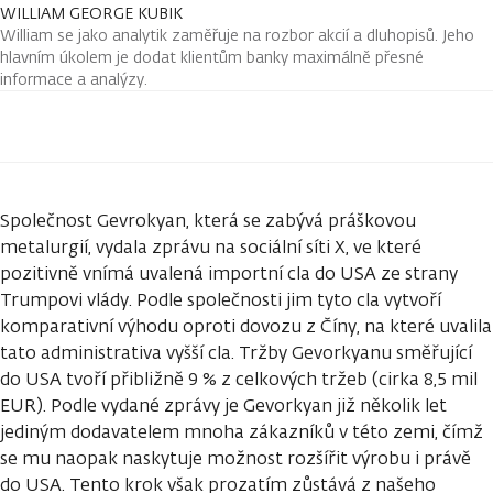
WILLIAM GEORGE KUBIK
William se jako analytik zaměřuje na rozbor akcií a dluhopisů. Jeho
hlavním úkolem je dodat klientům banky maximálně přesné
informace a analýzy.
Společnost Gevrokyan, která se zabývá práškovou
metalurgií, vydala zprávu na sociální síti X, ve které
pozitivně vnímá uvalená importní cla do USA ze strany
Trumpovi vlády. Podle společnosti jim tyto cla vytvoří
komparativní výhodu oproti dovozu z Číny, na které uvalila
tato administrativa vyšší cla. Tržby Gevorkyanu směřující
do USA tvoří přibližně 9 % z celkových tržeb (cirka 8,5 mil
EUR). Podle vydané zprávy je Gevorkyan již několik let
jediným dodavatelem mnoha zákazníků v této zemi, čímž
se mu naopak naskytuje možnost rozšířit výrobu i právě
do USA. Tento krok však prozatím zůstává z našeho