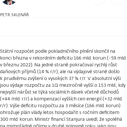
PETR SKLENÁŘ
Státní rozpočet podle pokladničního plnění skončil na
konci března v rekordním deficitu 166 mld. korun (-59 mld.
v březnu 2022). Na jedné straně pokračoval rychlý růst
daňových příjmů (14 % r/r), ale na výdajové straně došlo
k prudkému zvýšení o vysokých 37 % r/r. V absolutní výši
jsou výdaje rozpočtu za 1Q meziročně vyšší o 153 mld., kdy
nejvyšší nárůst se týká sociálních dávek včetně důchodů
(+44 mld. r/r) a kompenzací vyšších cen energií (+32 mld.
r/r). Výše deficitu rozpočtu za 3 měsíce (166 mld. korun)
ohrožuje plán vlády letos hospodařit s ročním deficitem
300 mld. korun. Ministr financí Stanjura uvedl, že spoléhá
na mimořádné příjmy v druhé polovině roku, jako jsou