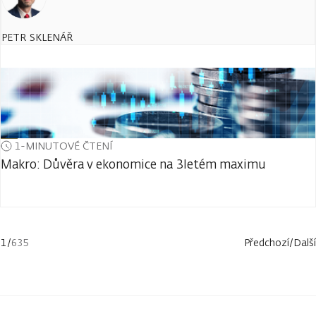
PETR SKLENÁŘ
1-MINUTOVÉ ČTENÍ
Makro: Důvěra v ekonomice na 3letém maximu
1
/
635
Předchozí
/
Další