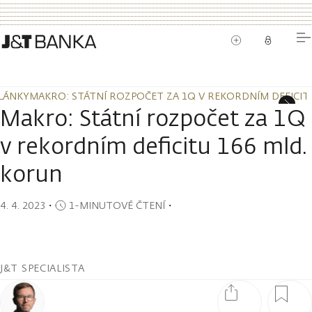
LÁNKY
MAKRO: STÁTNÍ ROZPOČET ZA 1Q V REKORDNÍM DEFICIT
LÁNKY
MAKRO: STÁTNÍ ROZPOČET ZA 1Q V REKORDNÍM DEFICIT
Makro: Státní rozpočet za 1Q
v rekordním deficitu 166 mld.
korun
4. 4. 2023
・
1-MINUTOVÉ ČTENÍ
・
J&T SPECIALISTA