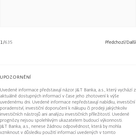
1
/
635
Předchozí
/
Další
UPOZORNĚNÍ
Uvedené informace představují názor J&T Banka, a.s., který vychází z
aktuálně dostupných informací v čase jeho zhotovení k výše
uvedenému dni. Uvedené informace nepředstavují nabídku, investiční
poradenství, investiční doporučení k nákupu či prodeji jakýchkoliv
investičních nástrojů ani analýzu investičních příležitostí. Uvedené
prognózy nejsou spolehlivým ukazatelem budoucí výkonnosti.
J&T Banka, a.s., nenese žádnou odpovědnost, která by mohla
vzniknout v důsledku použití informací uvedených v tomto