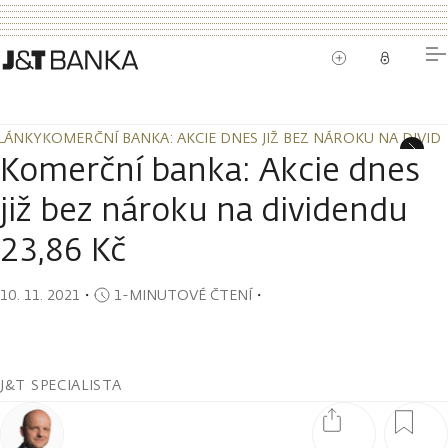
LÁNKY
KOMERČNÍ BANKA: AKCIE DNES JIŽ BEZ NÁROKU NA DIVIDE
LÁNKY
KOMERČNÍ BANKA: AKCIE DNES JIŽ BEZ NÁROKU NA DIVIDE
Komerční banka: Akcie dnes
již bez nároku na dividendu
23,86 Kč
10. 11. 2021
・
1-MINUTOVÉ ČTENÍ
・
J&T SPECIALISTA