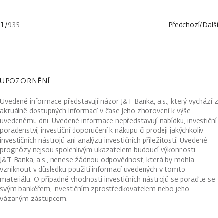
1
/
935
Předchozí
/
Další
UPOZORNĚNÍ
Uvedené informace představují názor J&T Banka, a.s., který vychází z
aktuálně dostupných informací v čase jeho zhotovení k výše
uvedenému dni. Uvedené informace nepředstavují nabídku, investiční
poradenství, investiční doporučení k nákupu či prodeji jakýchkoliv
investičních nástrojů ani analýzu investičních příležitostí. Uvedené
prognózy nejsou spolehlivým ukazatelem budoucí výkonnosti.
J&T Banka, a.s., nenese žádnou odpovědnost, která by mohla
vzniknout v důsledku použití informací uvedených v tomto
materiálu. O případné vhodnosti investičních nástrojů se poraďte se
svým bankéřem, investičním zprostředkovatelem nebo jeho
vázaným zástupcem.